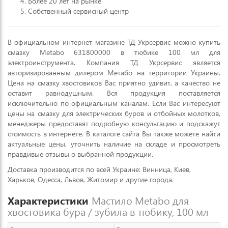
Более 20 лет на рынке
Собственный сервисный центр
В официальном интернет-магазине ТД Укрсервис можно купить
смазку Metabo 631800000 в тюбике 100 мл для
электроинструмента. Компания ТД Укрсервис является
авторизированным дилером Метабо на территории Украины.
Цена на смазку хвостовиков Вас приятно удивит, а качество не
оставит равнодушным. Вся продукция поставляется
исключительно по официальным каналам. Если Вас интересуют
цены на смазку для электрических буров и отбойных молотков,
менеджеры предоставят подробную консультацию и подскажут
стоимость в интернете. В каталоге сайта Вы также можете найти
актуальные цены, уточнить наличие на складе и просмотреть
правдивые отзывы о выбранной продукции.
Доставка производится по всей Украине: Винница, Киев,
Харьков, Одесса, Львов, Житомир и другие города.
Характеристики
Мастило Metabo для
хвостовика бура / зубила в тюбику, 100 мл