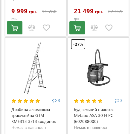
(LM53E-SP-V)
9 999
21 499
11 760
27 159
грн.
грн.
грн.
грн.
-27%
3
3
Драбина алюмінієва
Будівельний пилосос
трисекційна GTM
Metabo ASA 30 H PC
KME313 3x13 сходинок
(602088000)
3.53-8.93м (KME313)
Немає в наявності
Немає в наявності