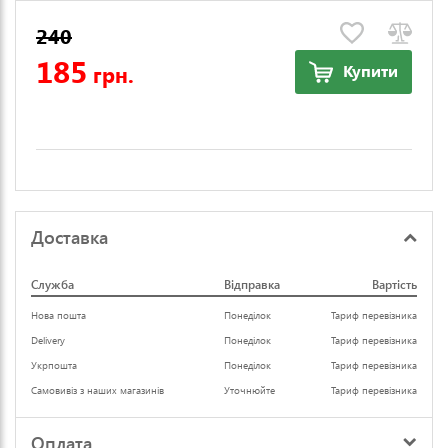
240
185
грн.
Купити
Доставка
Служба
Відправка
Вартість
Нова пошта
Понеділок
Тариф перевізника
Delivery
Понеділок
Тариф перевізника
Укрпошта
Понеділок
Тариф перевізника
Самовивіз з наших магазинів
Уточнюйте
Тариф перевізника
Оплата