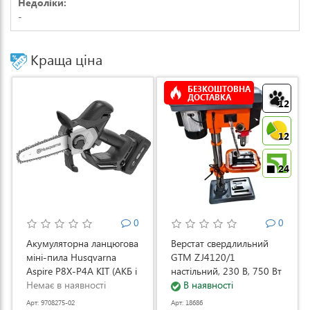
Недоліки:
-
Краща ціна
БЕЗКОШТОВНА
ДОСТАВКА
12
12
24
0
0
Акумуляторна ланцюгова
Верстат свердлильний
міні-пила Husqvarna
GTM ZJ4120/1
Aspire P8X-P4A KIT (АКБ і
настільний, 230 В, 750 Вт
ЗП) (9708275-02)
Немає в наявності
(ZJ4120/1)
В наявності
Арт: 9708275-02
Арт: 18686