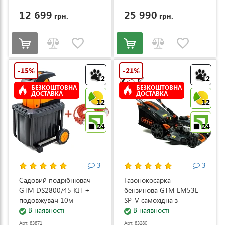
12 699
25 990
грн.
грн.
-15%
-21%
12
12
БЕЗКОШТОВНА
БЕЗКОШТОВНА
ДОСТАВКА
ДОСТАВКА
12
12
24
24
3
3
Садовий подрібнювач
Газонокосарка
GTM DS2800/45 KIT +
бензинова GTM LM53E-
подовжувач 10м
SP-V самохідна з
(DS2800/45_KIT+ext.cord)
В наявності
електростартером та
В наявності
регулюванням швидкості
Арт: 83871
Арт: 83280