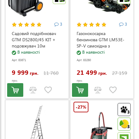
3
3
Садовий подрібнювач
Газонокосарка
GTM DS2800/45 KIT +
бензинова GTM LM53E-
подовжувач 10м
SP-V самохідна з
(DS2800/45_KIT+ext.cord)
В наявності
електростартером та
В наявності
регулюванням швидкості
Арт: 83871
Арт: 83280
(LM53E-SP-V)
9 999
21 499
11 760
27 159
грн.
грн.
грн.
грн.
-27%
3
3