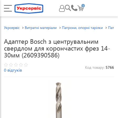
0
Укрсервіс
Витратні матеріали
Патрони, опорні тарілки
Патро
Адаптер Bosch з центрувальним
свердлом для корончастих фрез 14-
30мм (2609390586)
Код товару:
5766
0 відгуків