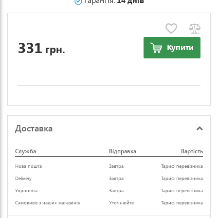
331
грн.
Купити
Доставка
Служба
Відправка
Вартість
Нова пошта
Завтра
Тариф перевізника
Delivery
Завтра
Тариф перевізника
Укрпошта
Завтра
Тариф перевізника
Самовивіз з наших магазинів
Уточнюйте
Тариф перевізника