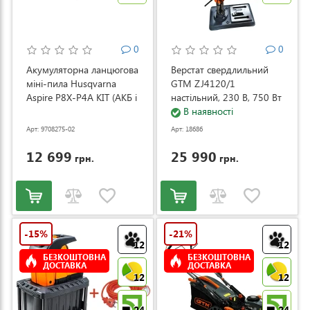
0
0
Акумуляторна ланцюгова
Верстат свердлильний
міні-пила Husqvarna
GTM ZJ4120/1
Aspire P8X-P4A KIT (АКБ і
настільний, 230 В, 750 Вт
ЗП) (9708275-02)
(ZJ4120/1)
В наявності
Арт: 9708275-02
Арт: 18686
12 699
25 990
грн.
грн.
-15%
-21%
12
12
БЕЗКОШТОВНА
БЕЗКОШТОВНА
ДОСТАВКА
ДОСТАВКА
12
12
24
24