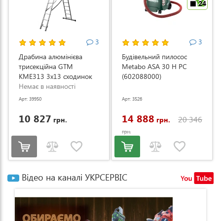
24
3
3
Драбина алюмінієва
Будівельний пилосос
трисекційна GTM
Metabo ASA 30 H PC
KME313 3x13 сходинок
(602088000)
3.53-8.93м (KME313)
Немає в наявності
Арт: 39950
Арт: 3526
10 827
14 888
20 346
грн.
грн.
грн.
Відео на каналі УКРСЕРВІС