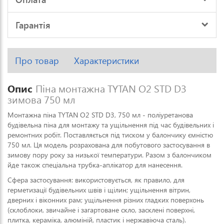
Гарантія
Про товар
Характеристики
Опис
Піна монтажна TYTAN О2 STD D3
зимова 750 мл
Монтажна піна TYTAN О2 STD D3, 750 мл - поліуретанова
будівельна піна для монтажу та ущільнення під час будівельних і
ремонтних робіт. Поставляється під тиском у балончику ємністю
750 мл. Ця модель розрахована для побутового застосування в
зимову пору року за низької температури. Разом з балончиком
йде також спеціальна трубка-аплікатор для нанесення.
Сфера застосування: використовується, як правило, для
герметизації будівельних швів і щілин; ущільнення вітрин,
дверних і віконних рам; ущільнення різних гладких поверхонь
(склоблоки, звичайне і загартоване скло, засклені поверхні,
плитка, кераміка, алюміній, пластик і нержавіюча сталь).