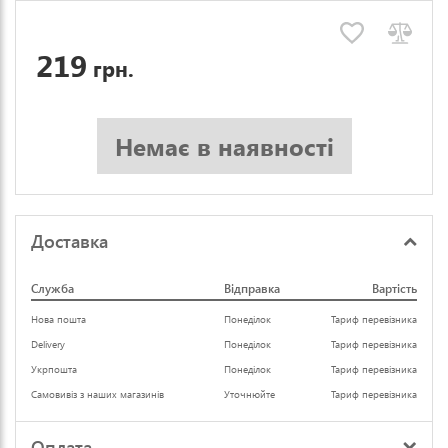
219
грн.
Немає в наявності
Доставка
Служба
Відправка
Вартість
Нова пошта
Понеділок
Тариф перевізника
Delivery
Понеділок
Тариф перевізника
Укрпошта
Понеділок
Тариф перевізника
Самовивіз з наших магазинів
Уточнюйте
Тариф перевізника
Оплата