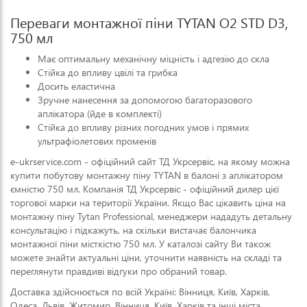
Переваги монтажної піни TYTAN О2 STD D3,
750 мл
Має оптимальну механічну міцність і адгезію до скла
Стійка до впливу цвілі та грибка
Досить еластична
Зручне нанесення за допомогою багаторазового
аплікатора (йде в комплекті)
Стійка до впливу різних погодних умов і прямих
ультрафіолетових променів
e-ukrservice.com - офіційний сайт ТД Укрсервіс, на якому можна
купити побутову монтажну піну TYTAN в балоні з аплікатором
ємністю 750 мл. Компанія ТД Укрсервіс - офіційний дилер цієї
торгової марки на території України. Якщо Вас цікавить ціна на
монтажну піну Tytan Professional, менеджери нададуть детальну
консультацію і підкажуть, на скільки вистачає балончика
монтажної піни місткістю 750 мл. У каталозі сайту Ви також
можете знайти актуальні ціни, уточнити наявність на складі та
переглянути правдиві відгуки про обраний товар.
Доставка здійснюється по всій Україні: Вінниця, Київ, Харків,
Одеса, Львів, Житомир, Вінниця, Київ, Харків та інші міста.