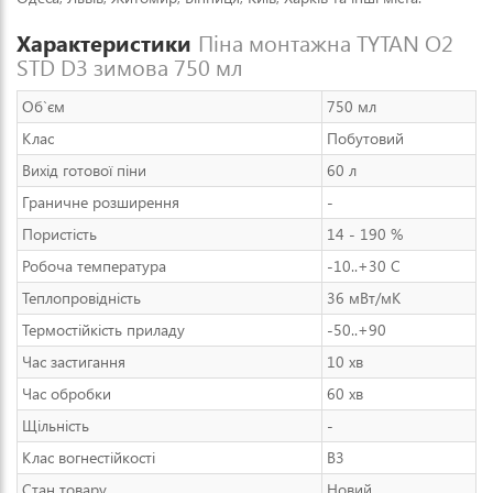
Характеристики
Піна монтажна TYTAN О2
STD D3 зимова 750 мл
Об`єм
750 мл
Клас
Побутовий
Вихід готової піни
60 л
Граничне розширення
-
Пористість
14 - 190 %
Робоча температура
-10..+30 С
Теплопровідність
36 мВт/мК
Термостійкість приладу
-50..+90
Час застигання
10 хв
Час обробки
60 хв
Щільність
-
Клас вогнестійкості
B3
Стан товару
Новий