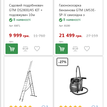
Садовий подрібнювач
Газонокосарка
GTM DS2800/45 KIT +
бензинова GTM LM53E-
подовжувач 10м
SP-V самохідна з
(DS2800/45_KIT+ext.cord)
В наявності
електростартером та
В наявності
регулюванням швидкості
Арт: 83871
Арт: 83280
(LM53E-SP-V)
9 999
21 499
11 760
27 159
грн.
грн.
грн.
грн.
-27%
3
3