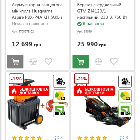
Акумуляторна ланцюгова
Верстат свердлильний
міні-пила Husqvarna
GTM ZJ4120/1
Aspire P8X-P4A KIT (АКБ і
настільний, 230 В, 750 Вт
ЗП) (9708275-02)
Немає в наявності
(ZJ4120/1)
В наявності
Арт: 9708275-02
Арт: 18686
12 699
25 990
грн.
грн.
-15%
-21%
12
12
БЕЗКОШТОВНА
БЕЗКОШТОВНА
ДОСТАВКА
ДОСТАВКА
12
12
24
24
3
3