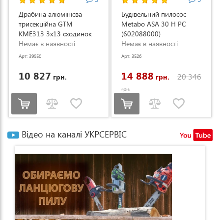
Драбина алюмінієва
Будівельний пилосос
трисекційна GTM
Metabo ASA 30 H PC
KME313 3x13 сходинок
(602088000)
3.53-8.93м (KME313)
Немає в наявності
Немає в наявності
Арт: 39950
Арт: 3526
10 827
14 888
20 346
грн.
грн.
грн.
Відео на каналі УКРСЕРВІС