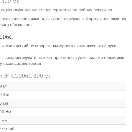
 300 мл
для рівномірного нанесення герметика на робочу поверхню.
конних і дверних рам; склеювання поверхонь; формування швів під
ового обладнання.
G006C
лет досить легкий не створює надмірного навантаження на руки
яє використовувати пістолет практично з усіма видами герметиків
і захищає від корозії
an JF-CG006C 300 мл
тал
590 кг
0 мл
00 Нм
6 мм
елетний