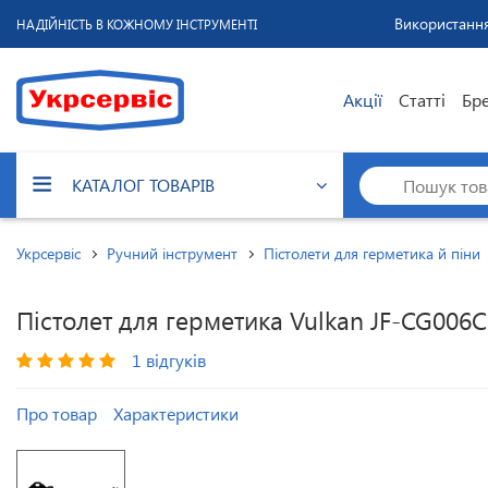
Використання
НАДІЙНІСТЬ В КОЖНОМУ ІНСТРУМЕНТІ
Акції
Статті
Бр
КАТАЛОГ ТОВАРІВ
Укрсервіс
Ручний інструмент
Пістолети для герметика й піни
Пістолет для герметика Vulkan JF-CG006C
1 відгуків
Про товар
Характеристики