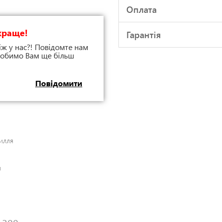
Оплата
краще!
Гарантія
іж у нас?! Повідомте нам
 зробимо Вам ще більш
Повідомити
илля
я