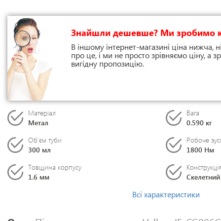
Знайшли дешевше? Ми зробимо 
В іншому інтернет-магазині ціна нижча, н
про це, і ми не просто зрівняємо ціну, а
вигідну пропозицію.
Матеріал
Вага
Метал
0.590 кг
Об`єм туби
Робоче зус
300 мл
1800 Нм
Товщина корпусу
Конструкці
1.6 мм
Скелетний
Всі характеристики