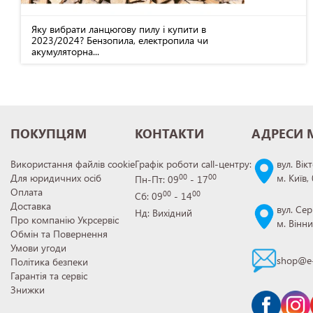
Яку вибрати ланцюгову пилу і купити в
2023/2024? Бензопила, електропила чи
акумуляторна...
ПОКУПЦЯМ
КОНТАКТИ
АДРЕСИ 
Використання файлів cookie
Графік роботи call-центру:
вул. Вік
Для юридичних осіб
м. Київ,
00
00
Пн-Пт: 09
- 17
Оплата
00
00
Сб: 09
- 14
Доставка
вул. Сер
Нд: Вихідний
Про компанію Укрсервіс
м. Вінн
Обмін та Повернення
Умови угоди
shop@e-
Політика безпеки
Гарантія та сервіс
Знижки