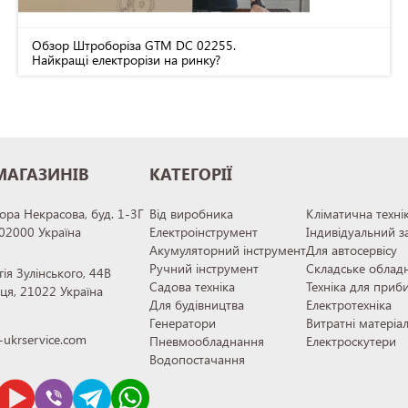
Обзор Штроборіза GTM DC 02255.
Найкращі електрорізи на ринку?
МАГАЗИНІВ
КАТЕГОРІЇ
тора Некрасова, буд. 1-3Г
Від виробника
Кліматична техні
 02000 Україна
Електроінструмент
Індивідуальний з
Акумуляторний інструмент
Для автосервісу
Ручний інструмент
Складське облад
гія Зулінського, 44В
Садова техніка
Техніка для приб
иця, 21022 Україна
Для будівництва
Електротехніка
Генератори
Витратні матеріа
ukrservice.com
Пневмообладнання
Електроскутери
Водопостачання