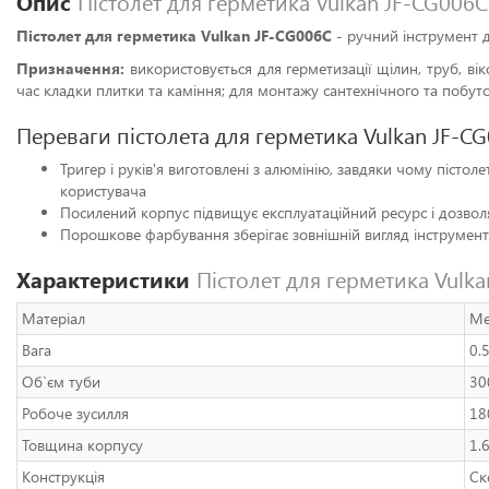
Опис
Пістолет для герметика Vulkan JF-CG006C
Пістолет для герметика Vulkan JF-CG006C
- ручний інструмент 
Призначення:
використовується для герметизації щілин, труб, ві
час кладки плитки та каміння; для монтажу сантехнічного та побут
Переваги пістолета для герметика Vulkan JF-C
Тригер і руків'я виготовлені з алюмінію, завдяки чому пісто
користувача
Посилений корпус підвищує експлуатаційний ресурс і дозвол
Порошкове фарбування зберігає зовнішній вигляд інструменту 
Характеристики
Пістолет для герметика Vulk
Матеріал
Ме
Вага
0.
Об`єм туби
30
Робоче зусилля
18
Товщина корпусу
1.
Конструкція
Ск