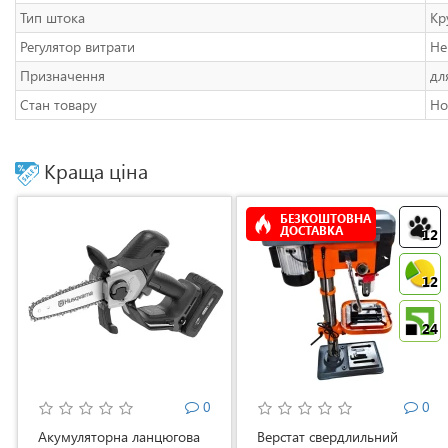
Тип штока
Кр
Регулятор витрати
Не
Призначення
дл
Стан товару
Но
Краща ціна
БЕЗКОШТОВНА
ДОСТАВКА
12
12
24
0
0
Акумуляторна ланцюгова
Верстат свердлильний