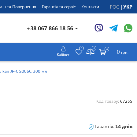
РОС
УКР
мін та Повернення
Гарантія та сервіс
Контакти
+38 067 866 18 56
0
0
0
0
грн.
Кабінет
Vulkan JF-CG006C 300 мл
Код товару:
67255
Гарантія:
14 днів