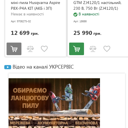
міні-пила Husqvarna Aspire
GTM ZJ4120/1 настільний,
P8X-P4A KIT (АКБ і ЗП)
230 В, 750 Вт (ZJ4120/1)
(9708275-02)
Немає в наявності
В наявності
Арт: 9708275-02
Арт: 18686
12 699
25 990
грн.
грн.
Відео на каналі УКРСЕРВІС