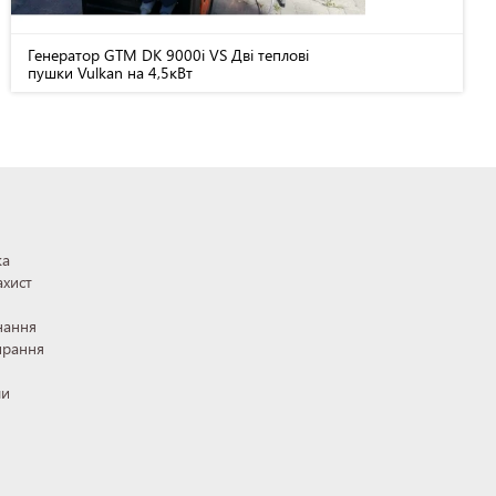
Генератор GTM DK 9000i VS Дві теплові
пушки Vulkan на 4,5кВт
ка
ахист
нання
ирання
ли