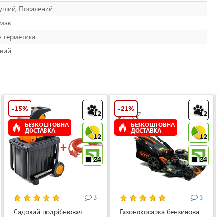
углий, Посилений
має
я герметика
вий
-15%
-21%
12
12
БЕЗКОШТОВНА
БЕЗКОШТОВНА
ДОСТАВКА
ДОСТАВКА
12
12
24
24
3
3
Садовий подрібнювач
Газонокосарка бензинова