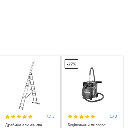
-27%
3
3
Драбина алюмінієва
Будівельний пилосос