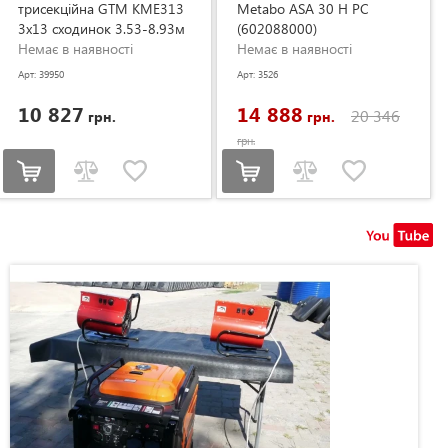
трисекційна GTM KME313
Metabo ASA 30 H PC
3x13 сходинок 3.53-8.93м
(602088000)
(KME313)
Немає в наявності
Немає в наявності
Арт: 39950
Арт: 3526
10 827
14 888
20 346
грн.
грн.
грн.