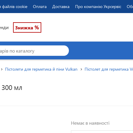
 файлів cookie
Оплата
Доставка
Про компанію Укрсервіс
Об
%
енди
Знижка
Пістолети для герметика й піни Vulkan
Пістолет для герметика 
 300 мл
Немає в наявності