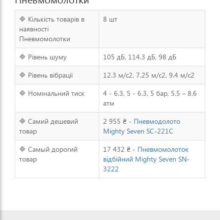
🔷 Кількість товарів в
8 шт
наявності
Пневмомолотки
🔷 Рівень шуму
105 дБ, 114.3 дБ, 98 дБ
🔷 Рівень вібрації
12.3 м/с2, 7.25 м/с2, 9.4 м/с2
🔷 Номінальний тиск
4 - 6.3, 5 - 6.3, 5 бар, 5.5 – 8.6
атм
🔷 Самий дешевий
2 955 ₴ -
Пневмодолото
товар
Mighty Seven SC-221C
🔷 Самый дорогий
17 432 ₴ -
Пневмомолоток
товар
відбійний Mighty Seven SN-
3222