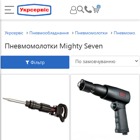
0
Укрсервіс
Пневмообладнання
Пневмомолотки
Пневмомолот
Пневмомолотки Mighty Seven
Фільтр