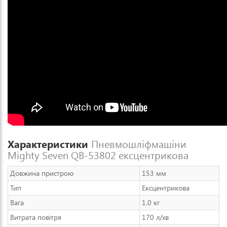
Характеристики
Пневмошліфмашіни
Mighty Seven QB-53802 ексцентрикова
Довжина пристрою
153 мм
Тип
Ексцентрикова
Вага
1.0 кг
Витрата повітря
170 л/хв