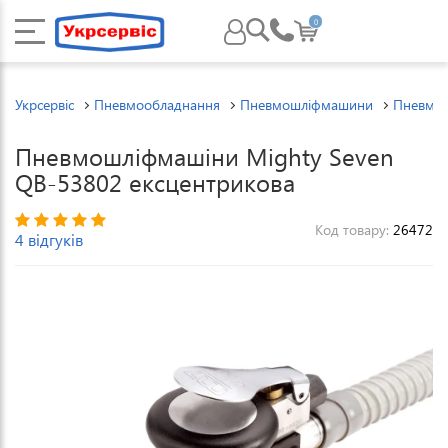
0
Укрсервіс
Пневмообладнання
Пневмошліфмашини
Пневмош
Пневмошліфмашіни Mighty Seven
QB-53802 ексцентрикова
Код товару:
26472
4 відгуків