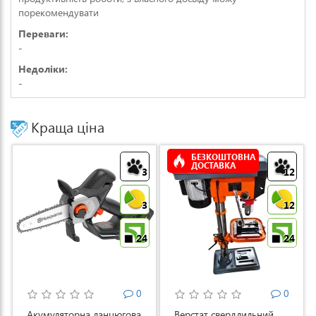
порекомендувати
Переваги:
-
Недоліки:
-
Краща ціна
БЕЗКОШТОВНА
ДОСТАВКА
3
12
3
12
24
24
0
0
Акумуляторна ланцюгова
Верстат свердлильний