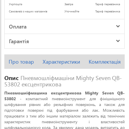
Укрпошта
Завтра
Тариф перевізника
Самовивіз з наших магазинів
Уточнюйте
Тариф перевізника
Оплата
Гарантія
Про товар
Характеристики
Комплектація
Опис
Пневмошліфмашіни Mighty Seven QB-
53802 ексцентрикова
Пневмошиіфмашина ексцентрикова Mighty Seven QB-
53802
- компактний пневмоінструмент для фінішнішного
шліфування рівних або рельєфних поверхонь, а також для
підготовки поверхні під фарбування або лак. Можливість
працювати з тим або іншим матеріалом залежить від технічних
характеристик пневмоінструменту і властивостей
шліфувальнодискуо кола. За хвилину дана модель витратить до