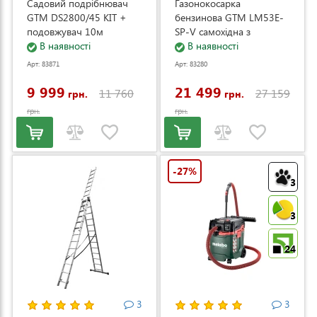
Садовий подрібнювач
Газонокосарка
GTM DS2800/45 KIT +
бензинова GTM LM53E-
подовжувач 10м
SP-V самохідна з
(DS2800/45_KIT+ext.cord)
В наявності
електростартером та
В наявності
регулюванням швидкості
Арт: 83871
Арт: 83280
(LM53E-SP-V)
9 999
21 499
11 760
27 159
грн.
грн.
грн.
грн.
-27%
3
3
24
3
3