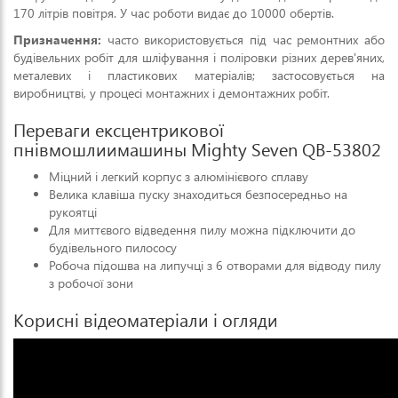
170 літрів повітря. У час роботи видає до 10000 обертів.
Призначення:
часто використовується під час ремонтних або
будівельних робіт для шліфування і поліровки різних дерев'яних,
металевих і пластикових матеріалів; застосовується на
виробництві, у процесі монтажних і демонтажних робіт.
Переваги ексцентрикової
пнівмошлиимашины Mighty Seven QB-53802
Міцний і легкий корпус з алюмінієвого сплаву
Велика клавіша пуску знаходиться безпосередньо на
рукоятці
Для миттєвого відведення пилу можна підключити до
будівельного пилососу
Робоча підошва на липучці з 6 отворами для відводу пилу
з робочої зони
Корисні відеоматеріали і огляди