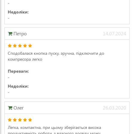
-
Недоліки:
-
Петро
14.07.2024
Сподобалася кнопка пуску, зручна, підключити до
компресора легко
Переваги:
-
Недоліки:
-
Олег
26.03.2020
Легка, компактна, при цьому зберігається висока
продуктивність роботи, з власного досвіду можу