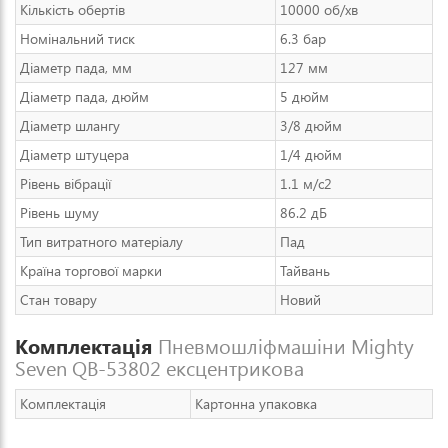
Кількість обертів
10000 об/хв
Номінальний тиск
6.3 бар
Діаметр пада, мм
127 мм
Діаметр пада, дюйм
5 дюйм
Діаметр шлангу
3/8 дюйм
Діаметр штуцера
1/4 дюйм
Рівень вібрації
1.1 м/с2
Рівень шуму
86.2 дБ
Тип витратного матеріалу
Пад
Країна торгової марки
Тайвань
Стан товару
Новий
Комплектація
Пневмошліфмашіни Mighty
Seven QB-53802 ексцентрикова
Комплектація
Картонна упаковка