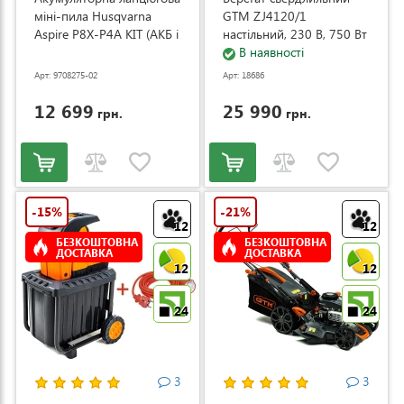
міні-пила Husqvarna
GTM ZJ4120/1
Aspire P8X-P4A KIT (АКБ і
настільний, 230 В, 750 Вт
ЗП) (9708275-02)
(ZJ4120/1)
В наявності
Арт: 9708275-02
Арт: 18686
12 699
25 990
грн.
грн.
-15%
-21%
12
12
БЕЗКОШТОВНА
БЕЗКОШТОВНА
ДОСТАВКА
ДОСТАВКА
12
12
24
24
3
3