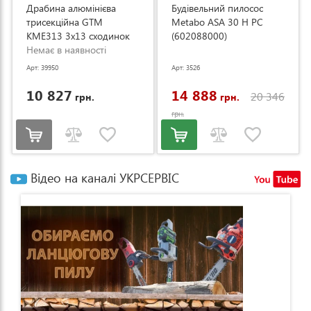
Драбина алюмінієва
Будівельний пилосос
трисекційна GTM
Metabo ASA 30 H PC
KME313 3x13 сходинок
(602088000)
3.53-8.93м (KME313)
Немає в наявності
Арт: 39950
Арт: 3526
10 827
14 888
20 346
грн.
грн.
грн.
Відео на каналі УКРСЕРВІС