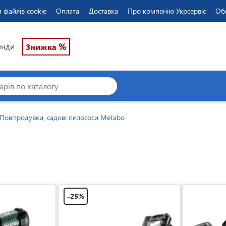
 файлів cookie
Оплата
Доставка
Про компанію Укрсервіс
Об
%
енди
Знижка
Повітродувки, садові пилососи Metabo
-25%