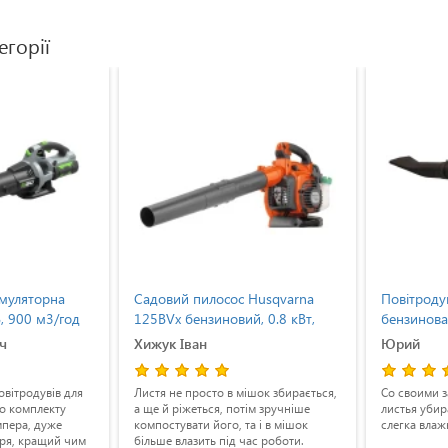
егорії
умуляторна
Садовий пилосос Husqvarna
Повітроду
, 900 м3/год
125BVx бензиновий, 0.8 кВт,
бензинова,
798 куб.м/год (9527156-74)
/ год
ч
Хижук Іван
Юрий
овітродувів для
Листя не просто в мішок збирається,
Со своими з
до комплекту
а ще й ріжеться, потім зручніше
листья убир
мпера, дуже
компостувати його, та і в мішок
слегка влаж
тря, кращий чим
більше влазить під час роботи.