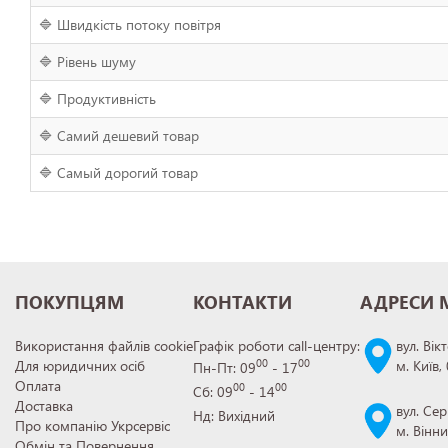
🔷 Швидкість потоку повітря
🔷 Рівень шуму
🔷 Продуктивність
🔷 Самий дешевий товар
🔷 Самый дорогий товар
ПОКУПЦЯМ
КОНТАКТИ
АДРЕСИ 
Використання файлів cookie
Графік роботи call-центру:
вул. Вік
Для юридичних осіб
м. Київ,
00
00
Пн-Пт: 09
- 17
Оплата
00
00
Сб: 09
- 14
Доставка
вул. Сер
Нд: Вихідний
Про компанію Укрсервіс
м. Вінн
Обмін та Повернення