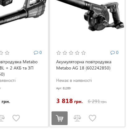
0
0
вітродувка Metabo
Акумуляторна повітродувка
 BL + 2 АКБ та ЗП
Metabo AG 18 (602242850)
50)
аявності
Немає в наявності
0
Арт: 81289
6
3 818
6 291
грн.
грн.
грн.