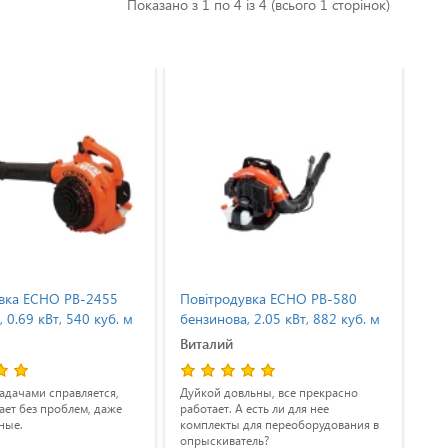
Показано з 1 по 4 із 4 (всього 1 сторінок)
вка ECHO PB-2455
Повітродувка ECHO PB-580
По
 0.69 кВт, 540 куб. м
бензинова, 2.05 кВт, 882 куб. м
бен
/ год
год
Виталий
Ол
адачами справляется,
Дуйкой довльны, все прекрасно
Про
ает без проблем, даже
работает. А есть ли для нее
пов
ные.
комплекты для переоборудования в
над
опрыскиватель?
від