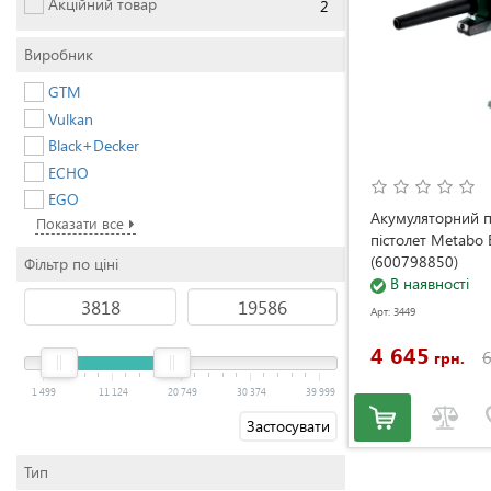
Акційний товар
2
Виробник
GTM
Vulkan
Black+Decker
ECHO
EGO
Акумуляторний 
Показати все
пістолет Metabo 
(600798850)
Фільтр по ціні
В наявності
Арт: 3449
4 645
6
грн.
1 499
11 124
20 749
30 374
39 999
Застосувати
Тип