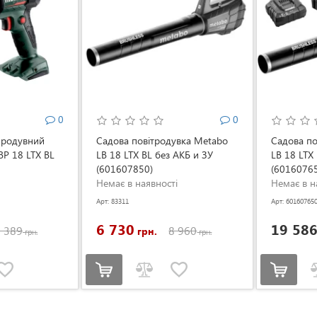
0
0
продувний
Садова повітродувка Metabo
Садова по
BP 18 LTX BL
LB 18 LTX BL без АКБ и ЗУ
LB 18 LTX
(601607850)
(6016076
Немає в наявності
Немає в н
Арт: 83311
Арт: 60160765
6 730
19 58
 389
8 960
грн.
грн.
грн.