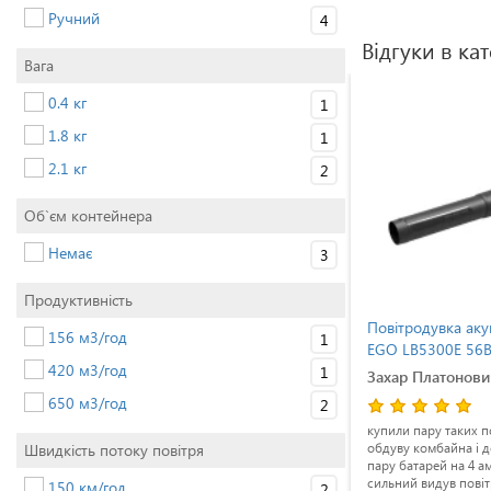
Ручний
4
Відгуки в кат
Вага
0.4 кг
1
1.8 кг
1
2.1 кг
2
Об`єм контейнера
Немає
3
Продуктивність
лосос
Повітродувка акумуляторна
Повітродувка ак
156 м3/год
1
dy 3000
EGO LB5300E 56В, 900 м3/год
EGO LB5300E 56В
420 м3/год
1
Єгор
Захар Платонови
650 м3/год
2
 як
взяв таку на початку літа для дому, ні
купили пару таких п
 восени.
разу не пожалів, одного заряду
обдуву комбайна і 
Швидкість потоку повітря
вистачає дуже надовго, по звуку під
пару батарей на 4 а
час роботи нагадує звичайний
сильний видув пові
150 км/год
2