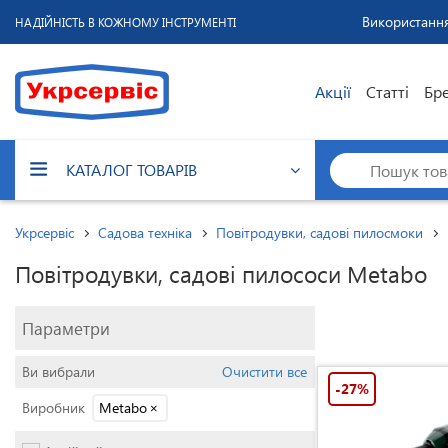
Використання
НАДІЙНІСТЬ В КОЖНОМУ ІНСТРУМЕНТІ
Акції
Статті
Бр
КАТАЛОГ ТОВАРІВ
Укрсервіс
Садова техніка
Повітродувки, садові пилосмоки
Повітродувки, садові пилососи Metabo
Параметри
Ви вибрали
Очистити все
-27%
Виробник
Metabo
×