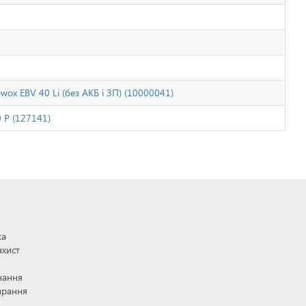
ox EBV 40 Li (без АКБ і ЗП) (10000041)
 P (127141)
ка
ахист
нання
ирання