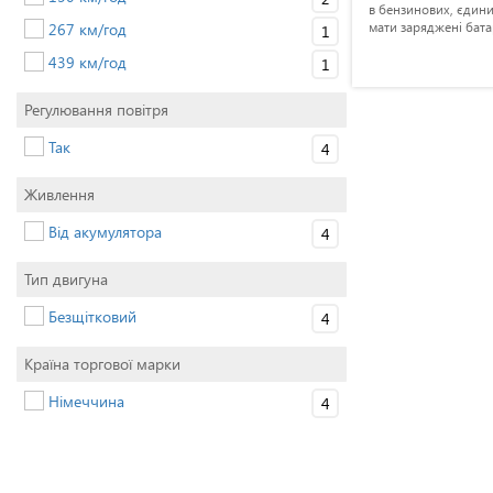
пилосос, а не гуркотить як бензинова
в бензинових, єдини
267 км/год
на цілий двір. Дякую магазину за
мати заряджені бата
1
гарну знижку і безкоштовну доставку
439 км/год
замовлення
1
Регулювання повітря
Так
4
Живлення
Від акумулятора
4
Тип двигуна
Безщітковий
4
Країна торгової марки
Німеччина
4