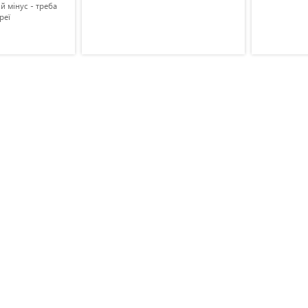
й мінус - треба
реї