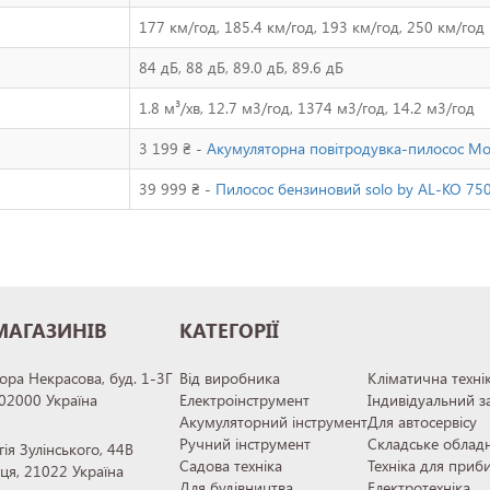
177 км/год, 185.4 км/год, 193 км/год, 250 км/год
84 дБ, 88 дБ, 89.0 дБ, 89.6 дБ
1.8 м³/хв, 12.7 м3/год, 1374 м3/год, 14.2 м3/год
3 199 ₴ -
Акумуляторна повітродувка-пилосос Mow
39 999 ₴ -
Пилосос бензиновий solo by AL-KO 750
МАГАЗИНІВ
КАТЕГОРІЇ
тора Некрасова, буд. 1-3Г
Від виробника
Кліматична техні
 02000 Україна
Електроінструмент
Індивідуальний з
Акумуляторний інструмент
Для автосервісу
Ручний інструмент
Складське облад
гія Зулінського, 44В
Садова техніка
Техніка для приб
иця, 21022 Україна
Для будівництва
Електротехніка