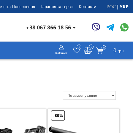
РОС
УКР
мін та Повернення
Гарантія та сервіс
Контакти
+38 067 866 18 56
0
0
0
0
грн.
Кабінет
-39%