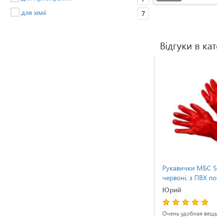
для хімії
7
Відгуки в кат
SeVen
Рукавички зварювальні краги
Рукавички МБС S
L)
Vulkan сірі подовжені
червоні, з ПВХ п
(XL)
Иван
Юрий
епер без
покупаем для нашего предприятия,
Очень удобная вещь