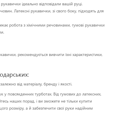
б рукавички ідеально відповідали вашій руці.
овин. Латексні рукавички, зі свого боку, підходять для
чекає робота з хімічними речовинами, гумові рукавички
ми.
кавички, рекомендується вивчити їхні характеристики,
подарських:
алежно від матеріалу, бренду і якості.
к у повсякденних турботах. Від гумових до латексних,
есь наших порад, і ви зможете не тільки купити
щого розміру, а й забезпечити свої руки надійним