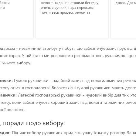
уборки
ремонт на даче и строили беседку,
довго. Дост
дны
очень віручили, пара пережила
почти весь процесс ремонтта
дарські - незамінний атрибут у побуті, що забезпечує захист рук від 
них справ. У цій статті ми розглянемо різноманітність рукавичок, щ
їхнього вибору.
вички:
Гумові рукавички - надійний захист від вологи, хімічних речов
овуються в господарстві. Високоякісні гумові рукавички мають довговіч
кавички:
Латексні господарські рукавички - чудовий вибір для тих, хто
тексу, вони забезпечують хороший захист від вологи та хімічних речов
ої вологості.
, поради щодо вибору:
адка:
Під час вибору рукавичок приділіть увагу їхньому розміру. Зана