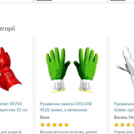
егорії
eVen 69254
Рукавички захисні DOLONI
Рукавички
окриттям 35 см
4526 зелені, з латексним
Vulkan сір
покриттям (XL)
Ваня
Василь П
 для ухода за
Весьма неплохое качество, делали
Норма ціна 