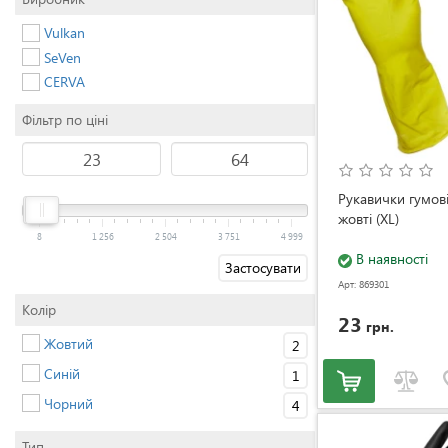
Vulkan
SeVen
CERVA
Фільтр по ціні
Рукавички гумові
жовті (XL)
8
1 256
2 504
3 751
4 999
В наявності
Застосувати
Арт: 869301
Колір
23
грн.
Жовтий
2
Синій
1
Чорний
4
Тип