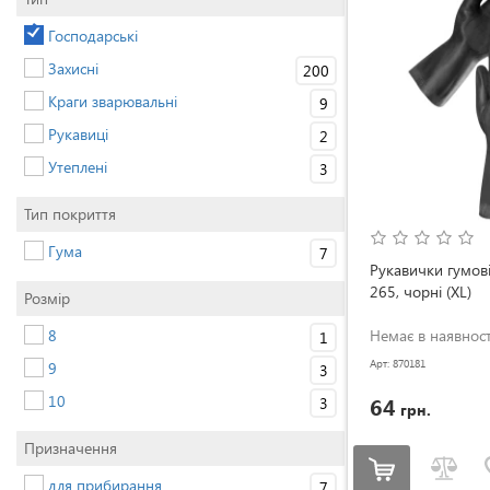
Господарські
Захисні
200
Краги зварювальні
9
Рукавиці
2
Утеплені
3
Тип покриття
Гума
7
Рукавички гумові
265, чорні (XL)
Розмір
8
Немає в наявност
1
Арт: 870181
9
3
10
64
3
грн.
Призначення
для прибирання
7