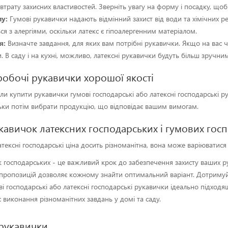
- втрату захисних властивостей. Зверніть увагу на форму і посадку, що
лу:
Гумові рукавички надають відмінний захист від води та хімічних реч
ься з алергіями, оскільки латекс є гіпоалергенним матеріалом.
я:
Визначте завдання, для яких вам потрібні рукавички. Якщо на вас 
 В саду і на кухні, можливо, латексні рукавички будуть більш зручни
робочі рукавички хорошої якості
и купити рукавички гумові господарські або латексні господарські ру
льки потім вибрати продукцію, що відповідає вашим вимогам.
укавичок латексних господарських і гумових гос
тексні господарські ціна досить різноманітна, вона може варіюватися з
 господарських - це важливий крок до забезпечення захисту ваших ру
 пропозицій дозволяє кожному знайти оптимальний варіант. Дотримуйт
і господарські або латексні господарські рукавички ідеально підходя
с виконання різноманітних завдань у домі та саду.
 рукавички