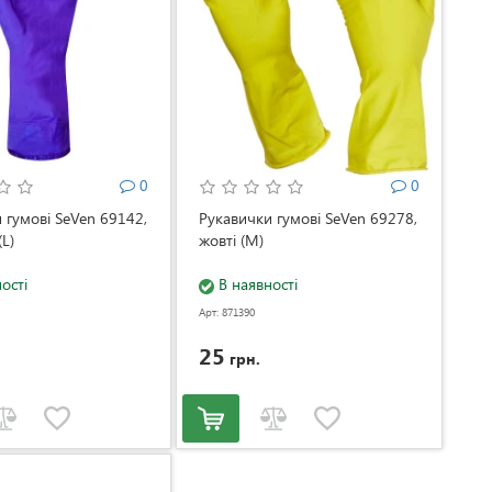
0
0
 гумові SeVen 69142,
Рукавички гумові SeVen 69278,
(L)
жовті (M)
ості
В наявності
Арт: 871390
25
грн.