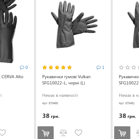
0
1
 CERVA Alto
Рукавички гумові Vulkan
Рукавички
SFG10022-L, чорні (L)
SFG10022-
і
Немає в наявності
Немає в н
Арт: 870480
Арт: 870481
38
38
грн.
грн.