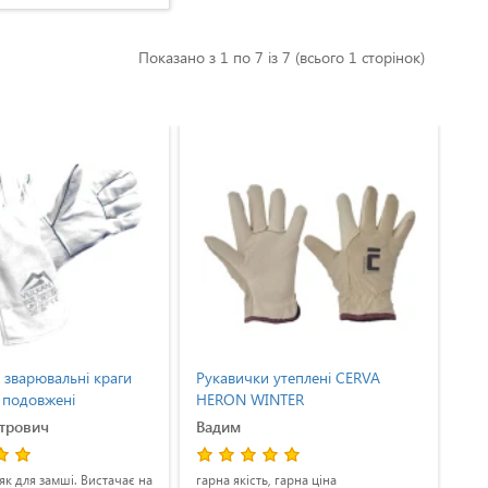
Показано з 1 по 7 із 7 (всього 1 сторінок)
 зварювальні краги
Рукавички утеплені CERVA
Рук
і подовжені
HERON WINTER
DOL
(XL
етрович
Вадим
Вл
як для замші. Вистачає на
гарна якість, гарна ціна
уда