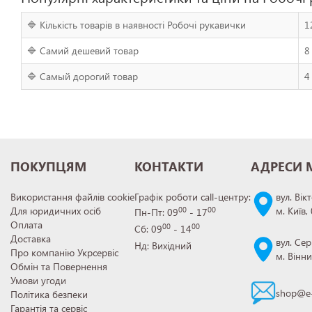
🔷 Кількість товарів в наявності Робочі рукавички
1
🔷 Самий дешевий товар
8
🔷 Самый дорогий товар
4
ПОКУПЦЯМ
КОНТАКТИ
АДРЕСИ 
Використання файлів cookie
Графік роботи call-центру:
вул. Вік
Для юридичних осіб
м. Київ,
00
00
Пн-Пт: 09
- 17
Оплата
00
00
Сб: 09
- 14
Доставка
вул. Сер
Нд: Вихідний
Про компанію Укрсервіс
м. Вінн
Обмін та Повернення
Умови угоди
shop@e-
Політика безпеки
Гарантія та сервіс