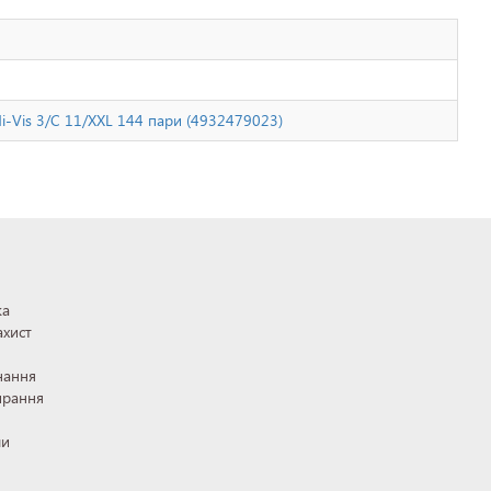
Hi-Vis 3/C 11/XXL 144 пари (4932479023)
ка
ахист
нання
ирання
ли