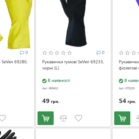
0
0
 SeVen 69280,
Рукавички гумові SeVen 69233,
Рукавички
чорні (L)
фіолетові 
В наявності
В наявн
Арт: 869432
Арт: 870220
49
54
грн.
грн.