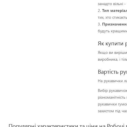
занадто вільні 
2.
Тип матеріа
тих, хто стикаєт
3.
Призначенн
будуть кращими.
Як купити 
Якщо ви вирішил
виробника, і ті
Вартість р
На рукавички ла
Вибір рукавичок
різноманітність
рукавички гумов
захистом під ча
Популярні характеристики та ціни на Робочі