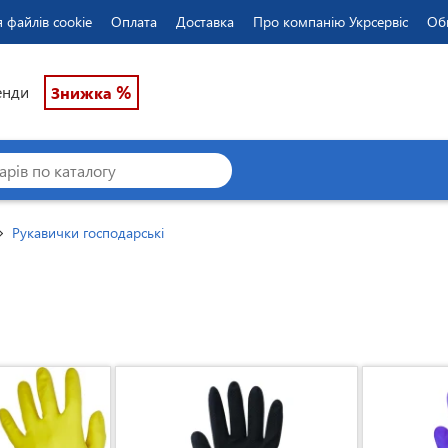
 файлів cookie
Оплата
Доставка
Про компанію Укрсервіс
Об
%
енди
Знижка
Рукавички господарські