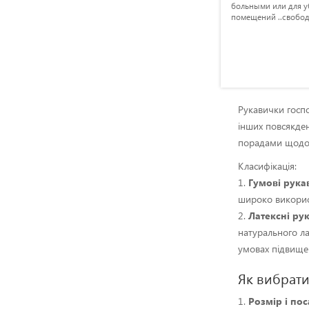
яллі
занимаемся сварочными работами,
больными или для 
 не
поэтому такие перчатки отлично
помещений ..свобо
подходят для рабочих
Рукавички госпо
інших повсякден
порадами щодо 
Класифікація:
1.
Гумові рука
широко використ
2.
Латексні ру
натурального ла
умовах підвищен
Як вибрати
1.
Розмір і пос