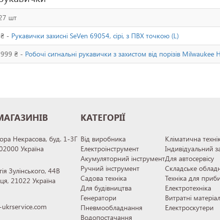
27 шт
 ₴ -
Рукавички захисні SeVen 69054, сірі, з ПВХ точкою (L)
 999 ₴ -
Робочі сигнальні рукавички з захистом від порізів Milwaukee 
МАГАЗИНІВ
КАТЕГОРІЇ
тора Некрасова, буд. 1-3Г
Від виробника
Кліматична техні
 02000 Україна
Електроінструмент
Індивідуальний з
Акумуляторний інструмент
Для автосервісу
Ручний інструмент
Складське облад
гія Зулінського, 44В
Садова техніка
Техніка для приб
иця, 21022 Україна
Для будівництва
Електротехніка
Генератори
Витратні матеріа
ukrservice.com
Пневмообладнання
Електроскутери
Водопостачання