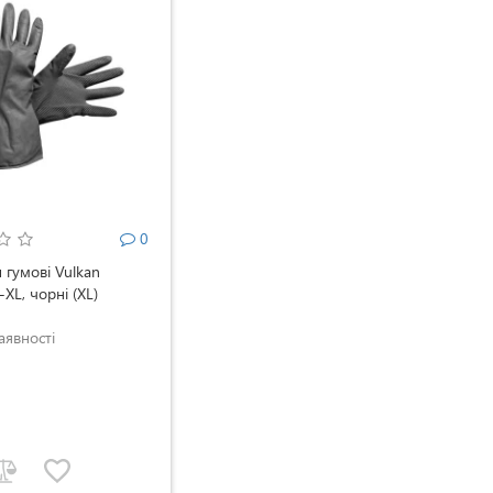
0
 гумові Vulkan
XL, чорні (XL)
аявності