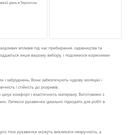
авка1 день в Тернопіль
сто
.Ле
защ
шкідливих впливів під час прибирання, садівництва та
о піддається лише вашому вибору, і поділимося корисними
ин і забруднень. Вони забезпечують чудову ізоляцію і
ність і стійкість до розривів.
 цінує комфорт і еластичність матеріалу. Виготовлені з
ин. Латексні рукавички ідеально підходять для робіт в
дто тісні рукавички можуть викликати незручність, а