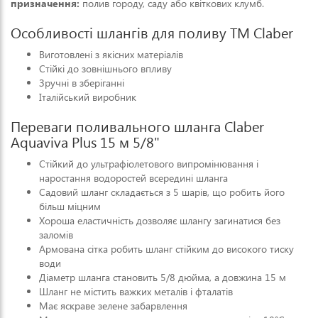
призначення:
полив городу, саду або квіткових клумб.
Особливості шлангів для поливу ТМ Claber
Виготовлені з якісних матеріалів
Стійкі до зовнішнього впливу
Зручні в зберіганні
Італійський виробник
Переваги поливального шланга Claber
Aquaviva Plus 15 м 5/8"
Стійкий до ультрафіолетового випромінювання і
наростання водоростей всередині шланга
Садовий шланг складається з 5 шарів, що робить його
більш міцним
Хороша еластичність дозволяє шлангу загинатися без
заломів
Армована сітка робить шланг стійким до високого тиску
води
Діаметр шланга становить 5/8 дюйма, а довжина 15 м
Шланг не містить важких металів і фталатів
Має яскраве зелене забарвлення