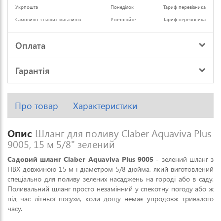
Укрпошта
Понеділок
Тариф перевізника
Самовивіз з наших магазинів
Уточнюйте
Тариф перевізника
Оплата
Гарантія
Про товар
Характеристики
Опис
Шланг для поливу Claber Aquaviva Plus
9005, 15 м 5/8" зелений
Садовий шланг Claber Aquaviva Plus 9005
- зелений шланг з
ПВХ довжиною 15 м і діаметром 5/8 дюйма, який виготовлений
спеціально для поливу зелених насаджень на городі або в саду.
Поливальний шланг просто незамінний у спекотну погоду або ж
під час літньої посухи, коли дощу немає упродовж тривалого
часу.