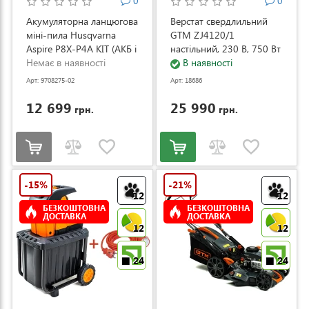
0
0
Акумуляторна ланцюгова
Верстат свердлильний
міні-пила Husqvarna
GTM ZJ4120/1
Aspire P8X-P4A KIT (АКБ і
настільний, 230 В, 750 Вт
ЗП) (9708275-02)
Немає в наявності
(ZJ4120/1)
В наявності
Арт: 9708275-02
Арт: 18686
12 699
25 990
грн.
грн.
-15%
-21%
12
12
БЕЗКОШТОВНА
БЕЗКОШТОВНА
ДОСТАВКА
ДОСТАВКА
12
12
24
24