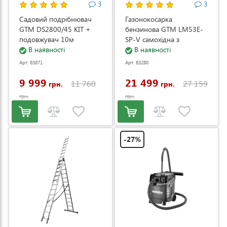
3
3
Садовий подрібнювач
Газонокосарка
GTM DS2800/45 KIT +
бензинова GTM LM53E-
подовжувач 10м
SP-V самохідна з
(DS2800/45_KIT+ext.cord)
В наявності
електростартером та
В наявності
регулюванням швидкості
Арт: 83871
Арт: 83280
(LM53E-SP-V)
9 999
21 499
11 760
27 159
грн.
грн.
грн.
грн.
-27%