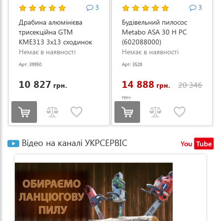
3
3
Драбина алюмінієва
Будівельний пилосос
трисекційна GTM
Metabo ASA 30 H PC
KME313 3x13 сходинок
(602088000)
3.53-8.93м (KME313)
Немає в наявності
Немає в наявності
Арт: 39950
Арт: 3526
10 827
14 888
20 346
грн.
грн.
грн.
Відео на каналі УКРСЕРВІС