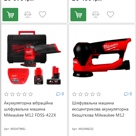
0
0
Акумуляторна вібраційна
Шліфувальна машина
шліфувальна машина
ексцентрикова акумуляторна
Milwaukee M12 FDSS-422X
безщіткова Milwaukee M12
(АКБ і ЗП) (4933479681)
FSDR75-0B Ø75 мм (без АКБ і
ЗП) (4933498232)
Арт: 4933479681
Арт: 4933498232