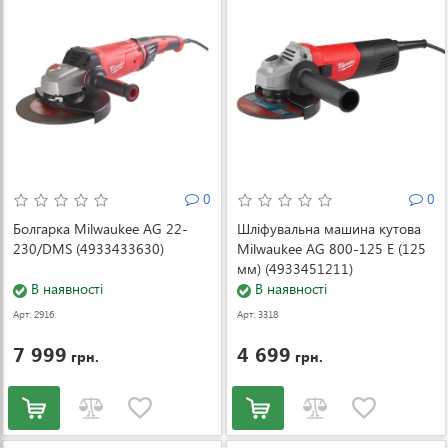
0
0
Болгарка Milwaukee AG 22-
Шліфувальна машина кутова
230/DMS (4933433630)
Milwaukee AG 800-125 E (125
мм) (4933451211)
В наявності
В наявності
Арт: 2916
Арт: 3318
7 999
4 699
грн.
грн.