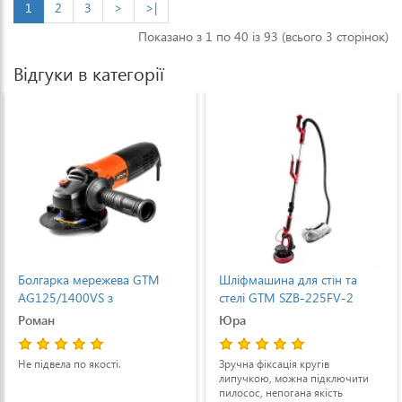
1
2
3
>
>|
Показано з 1 по 40 із 93 (всього 3 сторінок)
Відгуки в категорії
Болгарка мережева GTM
Шліфмашина для стін та
AG125/1400VS з
стелі GTM SZB-225FV-2
регулюванням обертів і
Роман
Юра
плавним пуском
(AG125/1400VS)
Не підвела по якості.
Зручна фіксація кругів
липучкою, можна підключити
пилосос, непогана якість