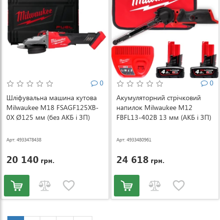
0
0
Шліфувальна машина кутова
Акумуляторний стрічковий
Milwaukee M18 FSAGF125XB-
напилок Milwaukee M12
0X Ø125 мм (без АКБ і ЗП)
FBFL13-402B 13 мм (АКБ і ЗП)
(4933478438)
(4933480961)
Арт: 4933478438
Арт: 4933480961
20 140
24 618
грн.
грн.