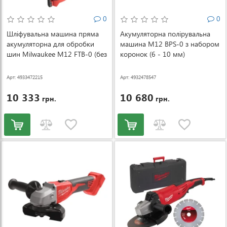
0
0
Шліфувальна машина пряма
Акумуляторна полірувальна
акумуляторна для обробки
машина M12 BPS-0 з набором
шин Milwaukee M12 FTB-0 (без
коронок (6 - 10 мм)
АКБ і ЗП) (4933472215)
(4932478547)
Арт: 4933472215
Арт: 4932478547
10 333
10 680
грн.
грн.