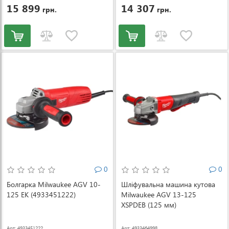
15 899
14 307
грн.
грн.
0
0
Болгарка Milwaukee AGV 10-
Шліфувальна машина кутова
125 EK (4933451222)
Milwaukee AGV 13-125
XSPDEB (125 мм)
(4933464998)
Арт: 4933451222
Арт: 4933464998