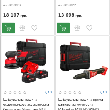
АКБ і ЗП) (4933498233)
Арт: 4933498233
Арт: 4933440292
18 107
13 698
грн.
грн.
0
0
Шліфувальна машина
Шліфувальна машина пряма
ексцентрикова акумуляторна
цангова акумуляторна
безщіткова Milwaukee M18
Milwaukee M18 FDGRB-0X