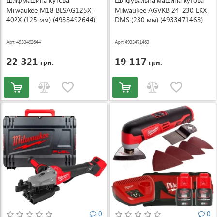
Шліфмашина кутова
Шліфувальна машина кутова
Milwaukee M18 BLSAG125X-
Milwaukee AGVKB 24-230 EKX
402X (125 мм) (4933492644)
DMS (230 мм) (4933471463)
Арт: 4933492644
Арт: 4933471463
22 321
19 117
грн.
грн.
0
0