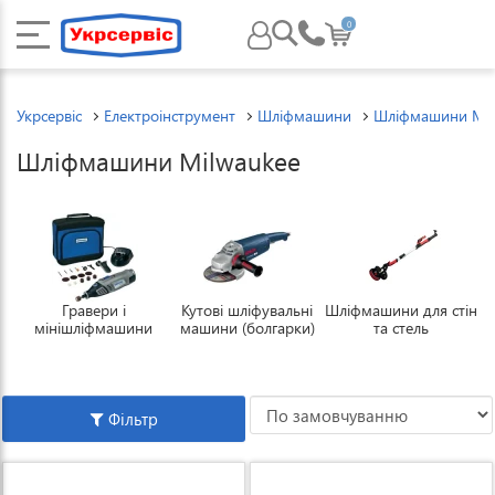
0
Укрсервіс
Електроінструмент
Шліфмашини
Шліфмашини Mil
Шліфмашини Milwaukee
Гравери і
Кутові шліфувальні
Шліфмашини для стін
мінішліфмашини
машини (болгарки)
та стель
Фільтр