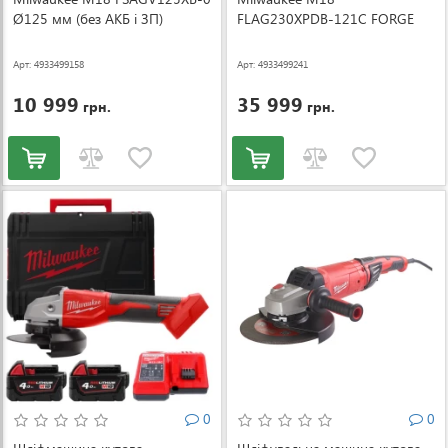
Ø125 мм (без АКБ і ЗП)
FLAG230XPDB-121C FORGE
(4933499158)
230 мм (АКБ і ЗП)
(4933499241)
Арт: 4933499158
Арт: 4933499241
10 999
35 999
грн.
грн.
0
0