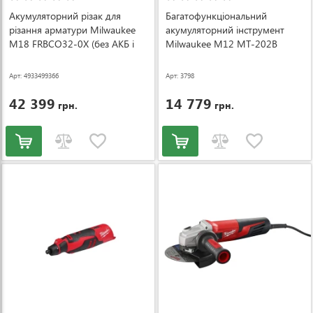
Акумуляторний різак для
Багатофункціональний
різання арматури Milwaukee
акумуляторний інструмент
M18 FRBCO32-0X (без АКБ і
Milwaukee M12 MT-202B
ЗП) (4933499366)
(4933441710)
Арт: 4933499366
Арт: 3798
42 399
14 779
грн.
грн.