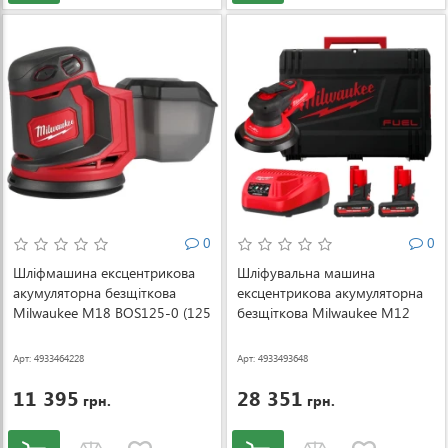
0
0
Шліфмашина ексцентрикова
Шліфувальна машина
акумуляторна безщіткова
ексцентрикова акумуляторна
Milwaukee M18 BOS125-0 (125
безщіткова Milwaukee M12
мм) (4933464228)
FROS2.5-502X Ø150 мм (АКБ і
ЗП) (4933493648)
Арт: 4933464228
Арт: 4933493648
11 395
28 351
грн.
грн.