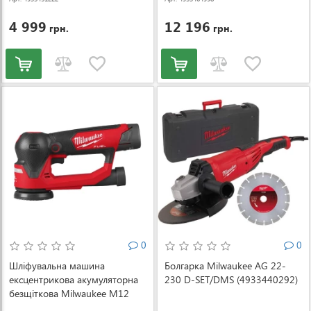
4 999
12 196
грн.
грн.
0
0
Шліфувальна машина
Болгарка Milwaukee AG 22-
ексцентрикова акумуляторна
230 D-SET/DMS (4933440292)
безщіткова Milwaukee M12
FSDR75-202B Ø75 мм (без