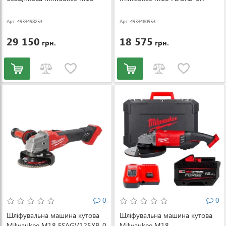
FROS125-502X Ø125 мм (АКБ і
(4933480953)
ЗП) (4933498254)
Арт: 4933498254
Арт: 4933480953
29 150
18 575
грн.
грн.
0
0
Шліфувальна машина кутова
Шліфувальна машина кутова
Milwaukee M18 FSAGV125XB-0
Milwaukee M18