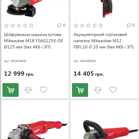
0
0
Шліфувальна машина кутова
Акумуляторний стрічковий
Milwaukee M18 FSAG125X-0X
напилок Milwaukee M12
Ø125 мм (без АКБ і ЗП)
FBFL10-0 10 мм (без АКБ і ЗП)
(4933478428)
(4933480958)
Арт: 4933478428
Арт: 4933480958
12 999
14 405
грн.
грн.