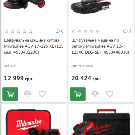
0
0
Шліфувальна машина кутова
Шліфувальна машина по
Milwaukee AGV 17-125 XE (125
бетону Milwaukee AGV 12-
мм) (4933432230)
125XC DEG-SET (4933448030)
Арт: 3244
Арт: 4933448030
12 999
20 424
грн.
грн.