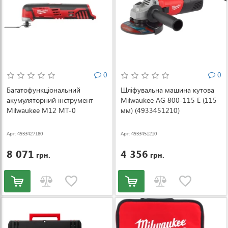
0
0
Багатофункціональний
Шліфувальна машина кутова
акумуляторний інструмент
Milwaukee AG 800-115 E (115
Milwaukee M12 MT-0
мм) (4933451210)
(4933427180)
Арт: 4933427180
Арт: 4933451210
8 071
4 356
грн.
грн.