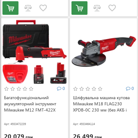
0
0
Багатофункціональний
Шліфувальна машина кутова
акумуляторний інструмент
Milwaukee M18 FLAG230
Milwaukee M12 FMT-422X
XPDB-0C 230 мм (без АКБ і
(4933472239)
ЗП) (4933464114)
Арт: 4933472239
Арт: 4933464114
20 079
26 499
грн.
грн.