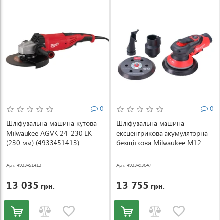
0
0
Шліфувальна машина кутова
Шліфувальна машина
Milwaukee AGVK 24-230 EK
ексцентрикова акумуляторна
(230 мм) (4933451413)
безщіткова Milwaukee M12
FROS2.5-0 Ø150 мм (без АКБ і
ЗП) (4933493647)
Арт: 4933451413
Арт: 4933493647
13 035
13 755
грн.
грн.