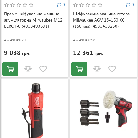
0
0
Прямошліфувальна машина
Шліфувальна машина кутова
акумуляторна Milwaukee M12
Milwaukee AGV 15-150 XC
BLROT-0 (4933493591)
(150 мм) (4933433250)
Арт: 4933493591
Арт: 4933433250
9 038
12 361
грн.
грн.