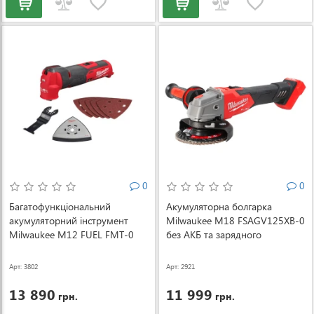
0
0
Багатофункціональний
Акумуляторна болгарка
акумуляторний інструмент
Milwaukee M18 FSAGV125XB-0
Milwaukee M12 FUEL FMT-0
без АКБ та зарядного
(4933472238)
пристрою (4933478436)
Арт: 3802
Арт: 2921
13 890
11 999
грн.
грн.