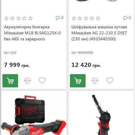
0
0
Акумуляторна болгарка
Шліфувальна машина кутова
Milwaukee M18 BLSAG125X-0
Milwaukee AG 22-230 E DSET
без АКБ та зарядного
(230 мм) (4933440300)
пристрою (4933492643)
Арт: 3182
Арт: 4933440300
7 999
12 420
грн.
грн.