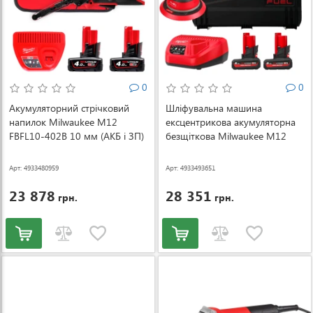
0
0
Акумуляторний стрічковий
Шліфувальна машина
напилок Milwaukee M12
ексцентрикова акумуляторна
FBFL10-402B 10 мм (АКБ і ЗП)
безщіткова Milwaukee M12
(4933480959)
FROS5-0 Ø150 мм (АКБ і ЗП)
(4933493651)
Арт: 4933480959
Арт: 4933493651
23 878
28 351
грн.
грн.