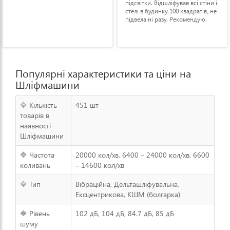
підсвітки. Відшліфував всі стіни і
стелі в будинку 100 квадратів, не
підвела ні разу. Рекомендую.
Популярні характеристики та ціни на
Шліфмашини
🔷 Кількість
451 шт
товарів в
наявності
Шліфмашини
🔷 Частота
20000 кол/хв, 6400 – 24000 кол/хв, 6600
коливань
– 14600 кол/хв
🔷 Тип
Вібраційна, Дельташліфувальна,
Ексцентрикова, КШМ (болгарка)
🔷 Рівень
102 дБ, 104 дБ, 84.7 дБ, 85 дБ
шуму