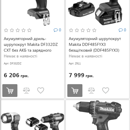
0
0
Акумуляторний дриль-
Акумуляторний шурупокрут
шурупокрут Makita DF332DZ
Makita DDF485FYX3
CXT без АКБ та зарядного
безщітковий (DDF485FYX3)
пристрою (DF332DZ)
Немає в наявності
Немає в наявності
Арт: DF332DZ
Арт: 2911
6 206
7 999
грн.
грн.