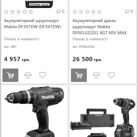
0
0
Акумуляторний шурупокрут
Акумуляторний дриль-
Makita DF347DW (DF347DW)
шурупокрут Makita
DF001GD201 XGT 40V MAX
Немає в наявності
(DF001GD201)
Немає в наявності
Арт: 1897
Арт: DF001GD20
1
4 957
26 500
грн.
грн.