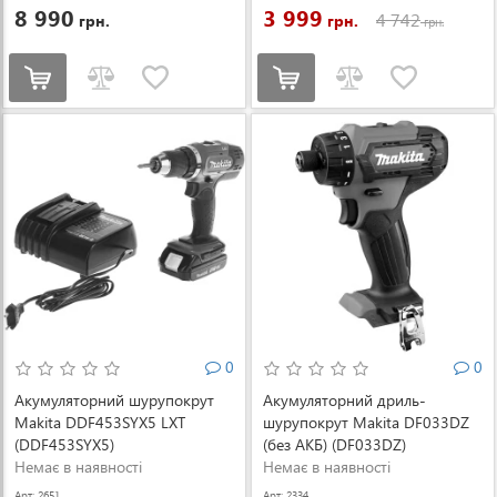
8 990
3 999
4 742
грн.
грн.
грн.
0
0
Акумуляторний шурупокрут
Акумуляторний дриль-
Makita DDF453SYX5 LXT
шурупокрут Makita DF033DZ
(DDF453SYX5)
(без АКБ) (DF033DZ)
Немає в наявності
Немає в наявності
Арт: 2651
Арт: 2334