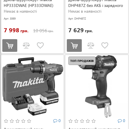
HP333DWAE (HP333DWAE)
DHP487Z без АКБ і зарядного
Немає в наявності
пристрою (DHP487Z)
Немає в наявності
Арт: 3069
Арт: DHP487Z
7 998
7 629
10 056
грн.
грн.
грн.
ТОП ПРОДАЖІВ
0
0