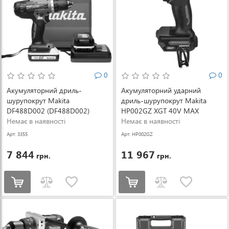
0
0
Акумуляторний дриль-
Акумуляторний ударний
шурупокрут Makita
дриль-шурупокрут Makita
DF488D002 (DF488D002)
HP002GZ XGT 40V MAX
Немає в наявності
(HP002GZ)
Немає в наявності
Арт: 3355
Арт: HP002GZ
7 844
11 967
грн.
грн.