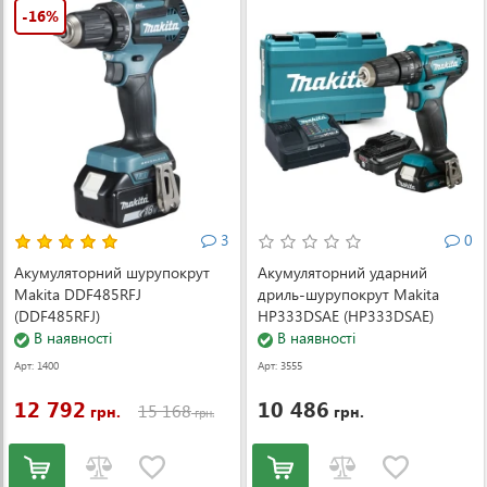
-16%
3
0
Акумуляторний шурупокрут
Акумуляторний ударний
Makita DDF485RFJ
дриль-шурупокрут Makita
(DDF485RFJ)
HP333DSAE (HP333DSAE)
В наявності
В наявності
Арт: 1400
Арт: 3555
12 792
10 486
15 168
грн.
грн.
грн.