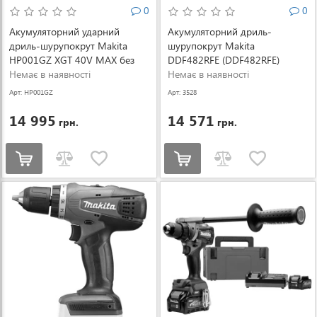
0
0
Акумуляторний ударний
Акумуляторний дриль-
дриль-шурупокрут Makita
шурупокрут Makita
HP001GZ XGT 40V MAX без
DDF482RFE (DDF482RFE)
АКБ і зарядного пристрою
Немає в наявності
Немає в наявності
(HP001GZ)
Арт: HP001GZ
Арт: 3528
14 995
14 571
грн.
грн.