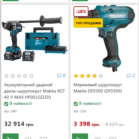
-18%
ТОП ПРОДАЖІВ
0
2
Акумуляторний ударний
Мережевий шурупокрут
дриль-шурупокрут Makita XGT
Makita DF0300 (DF0300)
40 V MAX HP001GD201
(HP001GD201)
В наявності
В наявності
Арт: 2967
Арт: 1333
32 914
3 398
4 127
грн.
грн.
грн.