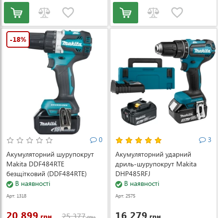
-18%
0
3
Акумуляторний шурупокрут
Акумуляторний ударний
Makita DDF484RTE
дриль-шурупокрут Makita
безщітковий (DDF484RTE)
DHP485RFJ
В наявності
В наявності
Арт: 1318
Арт: 2575
20 899
16 279
25 377
грн.
грн.
грн.