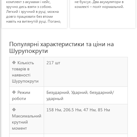
комплект з акумами і кейс,
не буксує. Два акумулятори в
зручно десь взяти з собою.
комлекті – політ нормальний.
Легкий і зручний в руці, можна
довго працювати без втоми
навіть на витянутій руці. Погано,
що акум більше ні до якої їх
техніки не підходить.
Популярні характеристики та ціни на
Шурупокрути
🔷 Кількість
217 шт
товарів в
наявності
Шурупокрути
🔷 Режим
Безударний, Ударний, безударний/
роботи
ударный
🔷
158 Нм, 206.5 Нм, 47 Нм, 85 Нм
Максимальний
крутний
момент