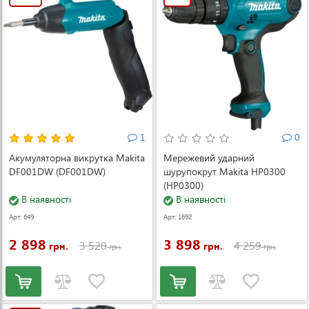
1
0
Акумуляторна викрутка Makita
Мережевий ударний
DF001DW (DF001DW)
шурупокрут Makita HP0300
(HP0300)
В наявності
В наявності
Арт: 649
Арт: 1692
2 898
3 898
3 520
4 259
грн.
грн.
грн.
грн.