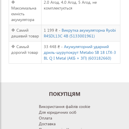
🔷
2.0 Агод, 4.0 Агод, 5 Агод, не
Максимальна
комплектується
ємність
акумулятора
🔷 Самий
1 199 ₴ -
Викрутка акумуляторна Ryobi
дешевий товар
R4SDL13C 4В (5133001961)
🔷 Самый
33 448 ₴ -
Акумуляторний ударний
дорогий товар
дриль-шурупокрут Metabo SB 18 LTX-3
BL Q I Metal (АКБ + ЗП) (603182660)
ПОКУПЦЯМ
Використання файлів cookie
Для юридичних осіб
Оплата
Доставка