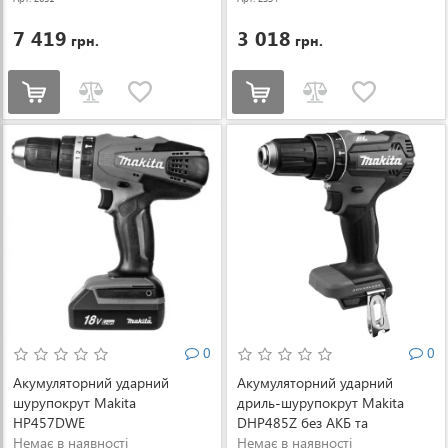
7 419
3 018
грн.
грн.
0
0
Акумуляторний ударний
Акумуляторний ударний
шурупокрут Makita
дриль-шурупокрут Makita
HP457DWE
DHP485Z без АКБ та
Немає в наявності
зарядного пристрою
Немає в наявності