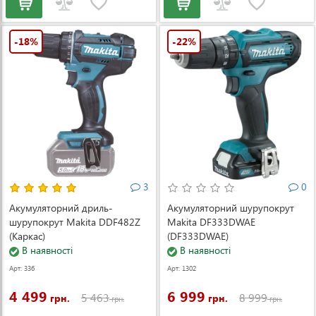
-18%
-22%
3
0
Акумуляторний дриль-
Акумуляторний шурупокрут
шурупокрут Makita DDF482Z
Makita DF333DWAE
(Каркас)
(DF333DWAE)
В наявності
В наявності
Арт: 336
Арт: 1302
4 499
6 999
5 463
8 999
грн.
грн.
грн.
грн.