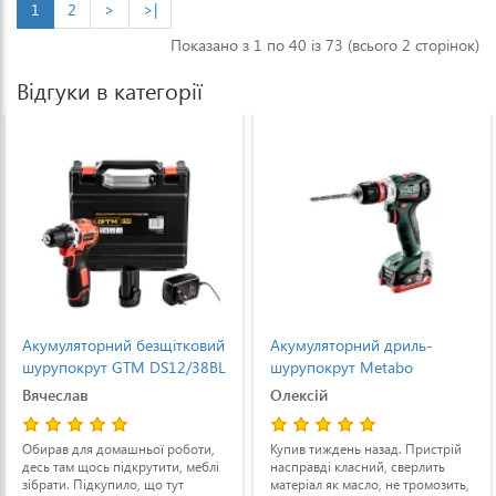
1
2
>
>|
Показано з 1 по 40 із 73 (всього 2 сторінок)
Відгуки в категорії
Акумуляторний безщітковий
Акумуляторний дриль-
шурупокрут GTM DS12/38BL
шурупокрут Metabo
+ 2 АКБ і ЗП у кейсі
PowerMaxx BS 12 BL Q
Вячеслав
Олексій
(DS12/38BL)
безщітковий (601039800)
Обирав для домашньої роботи,
Купив тиждень назад. Пристрій
десь там щось підкрутити, меблі
насправді класний, сверлить
зібрати. Підкупило, що тут
матеріал як масло, не тромозить,