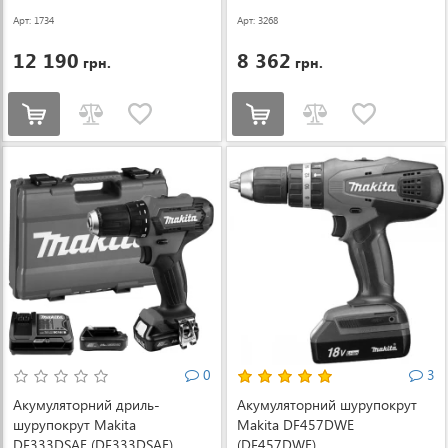
(DHP485Z)
Арт: 1734
Арт: 3268
12 190
8 362
грн.
грн.
0
3
Акумуляторний дриль-
Акумуляторний шурупокрут
шурупокрут Makita
Makita DF457DWE
DF333DSAE (DF333DSAE)
(DF457DWE)