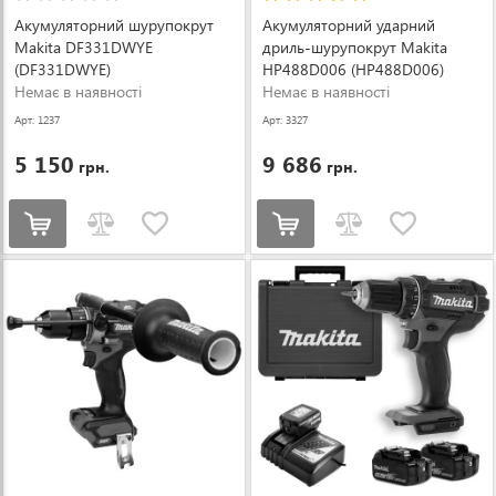
Акумуляторний шурупокрут
Акумуляторний ударний
Makita DF331DWYE
дриль-шурупокрут Makita
(DF331DWYE)
HP488D006 (HP488D006)
Немає в наявності
Немає в наявності
Арт: 1237
Арт: 3327
5 150
9 686
грн.
грн.