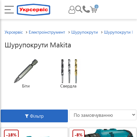
0
Укрсервіс
Електроінструмент
Шурупокрути
Шурупокрути Ma
Шурупокрути Makita
Біти
Свердла
Фільтр
-18%
-8%