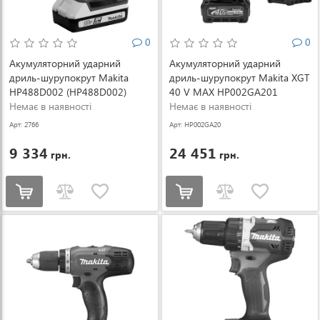
0
0
Акумуляторний ударний
Акумуляторний ударний
дриль-шурупокрут Makita
дриль-шурупокрут Makita XGT
HP488D002 (HP488D002)
40 V MAX HP002GA201
Немає в наявності
(HP002GA201)
Немає в наявності
Арт: 2766
Арт: HP002GA20
1
9 334
24 451
грн.
грн.