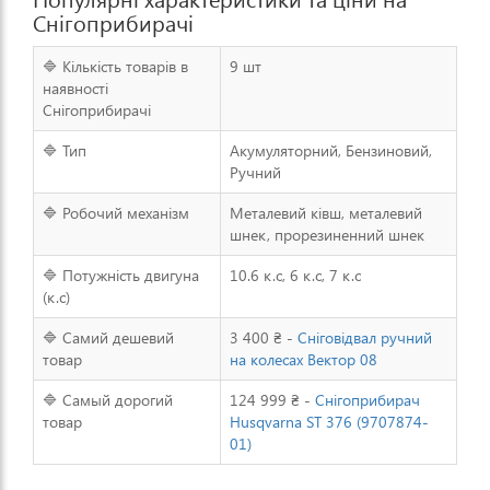
Снігоприбирачі
🔷 Кількість товарів в
9 шт
наявності
Снігоприбирачі
🔷 Тип
Акумуляторний, Бензиновий,
Ручний
🔷 Робочий механізм
Металевий ківш, металевий
шнек, прорезиненний шнек
🔷 Потужність двигуна
10.6 к.с, 6 к.с, 7 к.с
(к.с)
🔷 Самий дешевий
3 400 ₴ -
Сніговідвал ручний
товар
на колесах Вектор 08
🔷 Самый дорогий
124 999 ₴ -
Снігоприбирач
товар
Husqvarna ST 376 (9707874-
01)