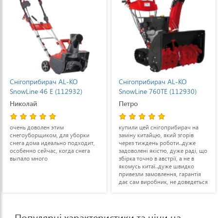
Снігоприбирач AL-KO
Снігоприбирач AL-KO
SnowLine 46 E (112932)
SnowLine 760TE (112930)
Николай
Петро
очень доволен этим
купили цей снігоприбирач на
снегоуборщиком, для уборки
заміну китайцю, який згорів
снега дома идеально подходит,
через тиждень роботи..дуже
особенно сейчас, когда снега
задоволені якістю, дуже раді, що
выпало много
збірка точно в австрії, а не в
якомусь китаї..дуже швидко
привезли замовлення, гарантія
дає сам виробник, не доведеться
їхати з іншого кінця країни в
сервіс
Популярні характеристики та ціни на