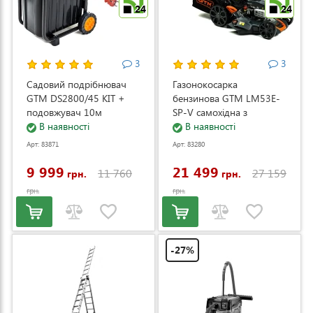
24
24
3
3
Садовий подрібнювач
Газонокосарка
GTM DS2800/45 KIT +
бензинова GTM LM53E-
подовжувач 10м
SP-V самохідна з
(DS2800/45_KIT+ext.cord)
В наявності
електростартером та
В наявності
регулюванням швидкості
Арт: 83871
Арт: 83280
(LM53E-SP-V)
9 999
21 499
11 760
27 159
грн.
грн.
грн.
грн.
-27%