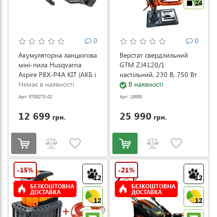
24
0
0
Акумуляторна ланцюгова
Верстат свердлильний
міні-пила Husqvarna
GTM ZJ4120/1
Aspire P8X-P4A KIT (АКБ і
настільний, 230 В, 750 Вт
ЗП) (9708275-02)
Немає в наявності
(ZJ4120/1)
В наявності
Арт: 9708275-02
Арт: 18686
12 699
25 990
грн.
грн.
-15%
-21%
12
12
БЕЗКОШТОВНА
БЕЗКОШТОВНА
ДОСТАВКА
ДОСТАВКА
12
12