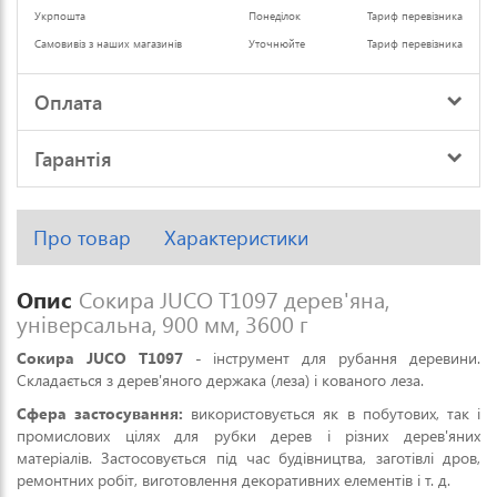
Укрпошта
Понеділок
Тариф перевізника
Самовивіз з наших магазинів
Уточнюйте
Тариф перевізника
Оплата
Гарантія
Про товар
Характеристики
Опис
Сокира JUCO Т1097 дерев'яна,
універсальна, 900 мм, 3600 г
Сокира JUCO Т1097
- інструмент для рубання деревини.
Складається з дерев'яного держака (леза) і кованого леза.
Сфера застосування:
використовується як в побутових, так і
промислових цілях для рубки дерев і різних дерев'яних
матеріалів. Застосовується під час будівництва, заготівлі дров,
ремонтних робіт, виготовлення декоративних елементів і т. д.