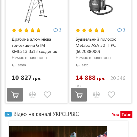
3
3
Драбина алюмінієва
Будівельний пилосос
трисекційна GTM
Metabo ASA 30 H PC
KME313 3x13 сходинок
(602088000)
3.53-8.93м (KME313)
Немає в наявності
Немає в наявності
Арт: 39950
Арт: 3526
10 827
14 888
20 346
грн.
грн.
грн.
Відео на каналі УКРСЕРВІС