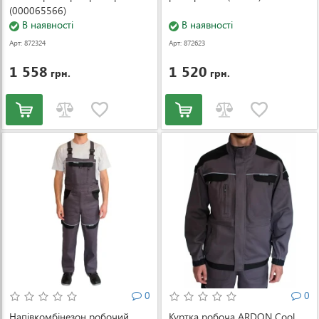
(000065566)
В наявності
В наявності
Арт: 872324
Арт: 872623
1 558
1 520
грн.
грн.
0
0
Напівкомбінезон робочий
Куртка робоча ARDON Cool