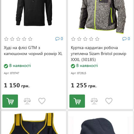
0
0
Худі на флісі GTM з
Куртка-кардиган робоча
капюшоном чорний розмір XL
утеплена Sizam Bristol розмір
XXXL (30185)
В наявності
В наявності
Арт: 870747
Арт: 872615
1 150
1 255
грн.
грн.