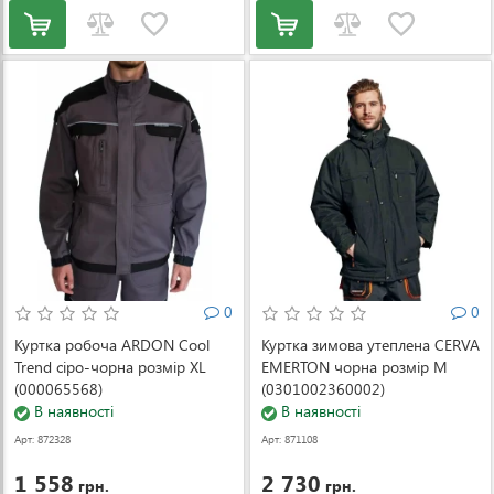
0
0
Куртка робоча ARDON Cool
Куртка зимова утеплена CERVA
Trend сіро-чорна розмір XL
EMERTON чорна розмір M
(000065568)
(0301002360002)
В наявності
В наявності
Арт: 872328
Арт: 871108
1 558
2 730
грн.
грн.