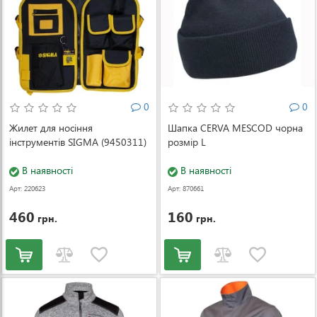
0
0
Жилет для носіння
Шапка CERVA MESCOD чорна
інструментів SIGMA (9450311)
розмір L
В наявності
В наявності
Арт: 220623
Арт: 870661
460
160
грн.
грн.