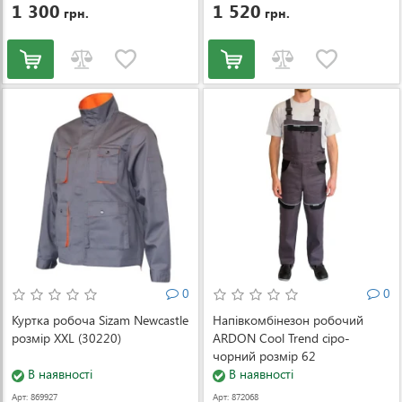
1 300
1 520
грн.
грн.
0
0
Куртка робоча Sizam Newcastle
Напівкомбінезон робочий
розмір XXL (30220)
ARDON Cool Trend сіро-
чорний розмір 62
В наявності
(000055104)
В наявності
Арт: 869927
Арт: 872068