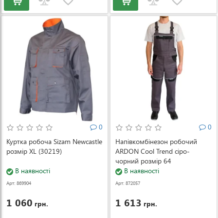
0
0
Куртка робоча Sizam Newcastle
Напівкомбінезон робочий
розмір XL (30219)
ARDON Cool Trend сіро-
чорний розмір 64
В наявності
(000055105)
В наявності
Арт: 869904
Арт: 872057
1 060
1 613
грн.
грн.