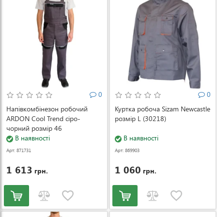
0
0
Напівкомбінезон робочий
Куртка робоча Sizam Newcastle
ARDON Cool Trend сіро-
розмір L (30218)
чорний розмір 46
(000055110)
В наявності
В наявності
Арт: 871731
Арт: 869903
1 613
1 060
грн.
грн.