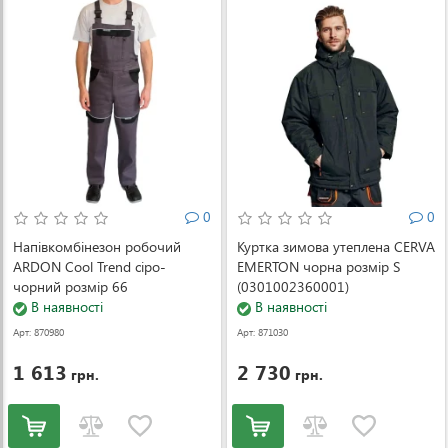
0
0
Напівкомбінезон робочий
Куртка зимова утеплена CERVA
ARDON Cool Trend сіро-
EMERTON чорна розмір S
чорний розмір 66
(0301002360001)
(000055106)
В наявності
В наявності
Арт: 870980
Арт: 871030
1 613
2 730
грн.
грн.