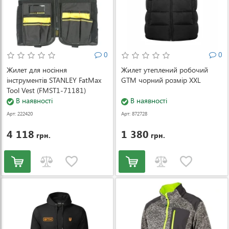
0
0
Жилет для носіння
Жилет утеплений робочий
інструментів STANLEY FatMax
GTM чорний розмір XXL
Tool Vest (FMST1-71181)
В наявності
В наявності
Арт: 222420
Арт: 872728
4 118
1 380
грн.
грн.