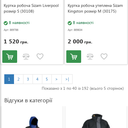
Куртка робоча Sizam Liverpool
Куртка робоча утеплена Sizam
розмір S (30108)
Kingston розмір M (30175)
В наявності
В наявності
Арт: 869786
Арт: 869834
1 520
2 000
грн.
грн.
1
2
3
4
5
>
>|
Показано з 1 по 40 із 192 (всього 5 сторінок)
Відгуки в категорії