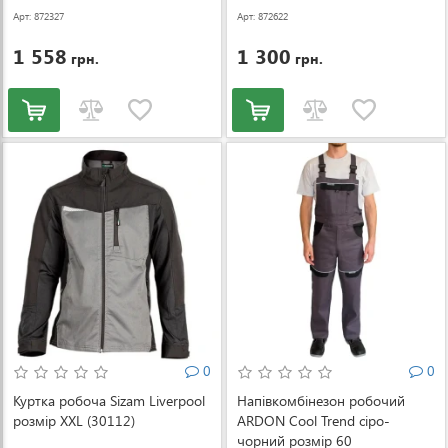
Арт: 872327
Арт: 872622
1 558
1 300
грн.
грн.
0
0
Куртка робоча Sizam Liverpool
Напівкомбінезон робочий
розмір XXL (30112)
ARDON Cool Trend сіро-
чорний розмір 60