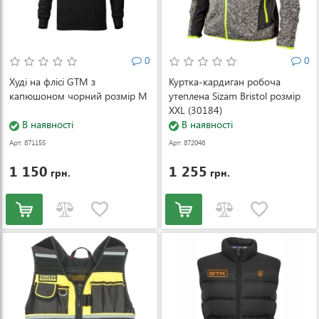
0
0
Худі на флісі GTM з
Куртка-кардиган робоча
капюшоном чорний розмір M
утеплена Sizam Bristol розмір
XXL (30184)
В наявності
В наявності
Арт: 871155
Арт: 872046
1 150
1 255
грн.
грн.