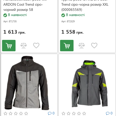
ARDON Cool Trend сіро-
Trend сіро-чорна розмір XXL
чорний розмір 58
(000065569)
(000055102)
В наявності
В наявності
Арт: 871735
Арт: 872329
1 613
1 558
грн.
грн.
0
0