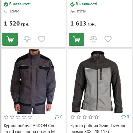
В наявності
(000055103)
В наявності
Арт: 869790
Арт: 871736
1 520
1 613
грн.
грн.
0
0
Куртка робоча ARDON Cool
Куртка робоча Sizam Liverpool
Trend сіро-чорна розмір M
розмір XXXL (30113)