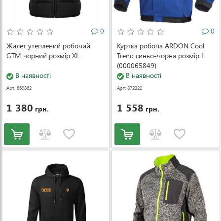
0
0
Жилет утеплений робочий
Куртка робоча ARDON Cool
GTM чорний розмір XL
Trend синьо-чорна розмір L
(000065849)
В наявності
В наявності
Арт: 869862
Арт: 872322
1 380
1 558
грн.
грн.