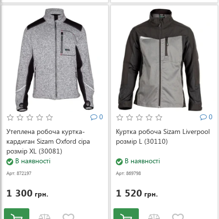
0
0
Утеплена робоча куртка-
Куртка робоча Sizam Liverpool
кардиган Sizam Oxford сіра
розмір L (30110)
розмір XL (30081)
В наявності
В наявності
Арт: 872197
Арт: 869798
1 300
1 520
грн.
грн.