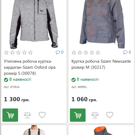
0
0
Утеплена робоча куртка-
Куртка робоча Sizam Newcastle
кардиган Sizam Oxford сіра
розмір M (30217)
розмір S (30078)
В наявності
В наявності
Арт: 872614
Арт: 869901
1 300
1 060
грн.
грн.