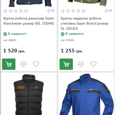
0
0
Куртка робоча джинсова Sizam
Куртка-кардиган робоча
Manchester розмір XXL (30046)
утеплена Sizam Bristol розмір
XL (30183)
В наявності
В наявності
Арт: 869033
Арт: 872045
1 520
1 255
грн.
грн.