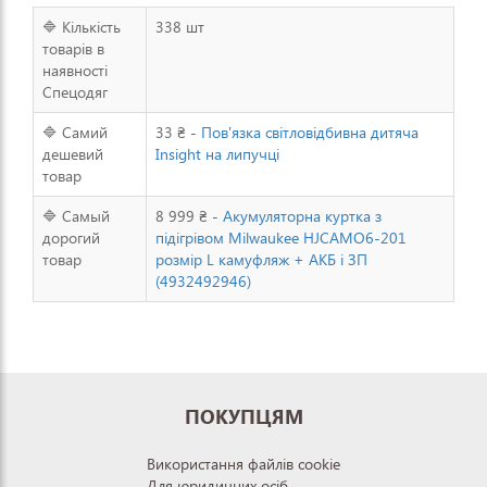
🔷 Кількість
338 шт
товарів в
наявності
Спецодяг
🔷 Самий
33 ₴ -
Пов'язка світловідбивна дитяча
дешевий
Insight на липучці
товар
🔷 Самый
8 999 ₴ -
Акумуляторна куртка з
дорогий
підігрівом Milwaukee HJCAMO6-201
товар
розмір L камуфляж + АКБ і ЗП
(4932492946)
ПОКУПЦЯМ
Використання файлів cookie
Для юридичних осіб