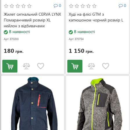
0
0
Жилет сигнальний CERVA LYNX
Худі на флісі GTM з
Помаранчевий розмір XL
капюшоном чорний розмір L
нейлон з відбивачами
В наявності
В наявності
Арт: 870203
Арт: 870754
180
1 150
грн.
грн.