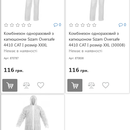
0
0
Комбінезон одноразовий з
Комбінезон одноразовий з
капюшоном Sizam Oversafe
капюшоном Sizam Oversafe
4410 CAT I розмір XXXL
4410 CAT I розмір XXL (30008)
(30009)
Немає в наявності
Немає в наявності
Арт: 870787
Арт: 870836
116
116
грн.
грн.