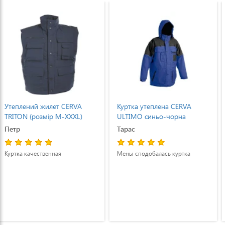
Куртка утеплена CERVA
Куртка утеплена CERVA
ULTIMO синьо-чорна
URBAN (S-XXXL) сіро-чорна
Тарас
Марія Липовецька
Мены сподобалась куртка
Курткою задоволений. Легка і
тепла куртка.