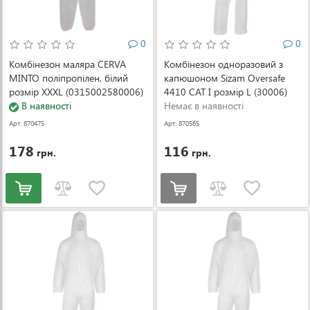
0
0
Комбінезон маляра CERVA
Комбінезон одноразовий з
MINTO поліпропілен, білий
капюшоном Sizam Oversafe
розмір XXXL (0315002580006)
4410 CAT I розмір L (30006)
В наявності
Немає в наявності
Арт: 870475
Арт: 870565
178
116
грн.
грн.