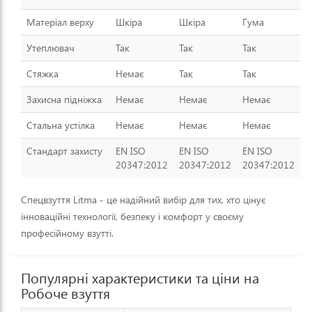
Матеріал верху
Шкіра
Шкіра
Гума
Утеплювач
Так
Так
Так
Стяжка
Немає
Так
Так
Захисна підніжка
Немає
Немає
Немає
Стальна устілка
Немає
Немає
Немає
Стандарт захисту
EN ISO
EN ISO
EN ISO
20347:2012
20347:2012
20347:2012
Спецвзуття Litma - це надійний вибір для тих, хто цінує
інноваційні технології, безпеку і комфорт у своєму
професійному взутті.
Популярні характеристики та ціни на
Робоче взуття