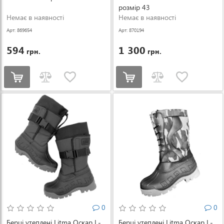
розмір 43
Немає в наявності
Немає в наявності
Арт: 869654
Арт: 870194
594
1 300
грн.
грн.
0
0
Берці утеплені Litma Оскар L-
Берці утеплені Litma Оскар L-