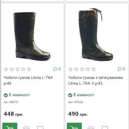
0
0
Чоботи гумові Litma L-764
Чоботи гумові з затягуванням
р.46
Litma L-764-3 р.41
В наявності
В наявності
Арт: 869727
Арт: 870134
448
490
грн.
грн.