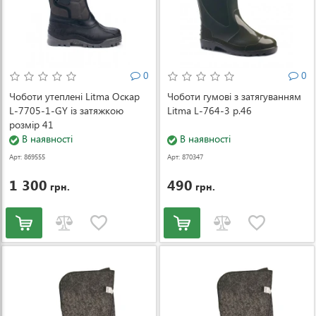
0
0
Чоботи утеплені Litma Оскар
Чоботи гумові з затягуванням
L-7705-1-GY із затяжкою
Litma L-764-3 р.46
розмір 41
В наявності
В наявності
Арт: 869555
Арт: 870347
1 300
490
грн.
грн.