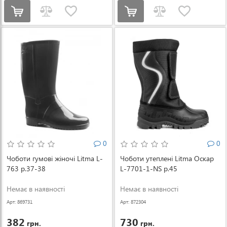
0
0
Чоботи гумові жіночі Litma L-
Чоботи утеплені Litma Оскар
763 р.37-38
L-7701-1-NS р.45
Немає в наявності
Немає в наявності
Арт: 869731
Арт: 872304
382
730
грн.
грн.