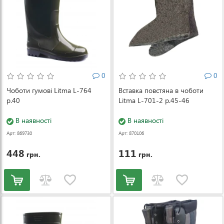
0
0
Чоботи гумові Litma L-764
Вставка повстяна в чоботи
р.40
Litma L-701-2 р.45-46
В наявності
В наявності
Арт: 869730
Арт: 870106
448
111
грн.
грн.