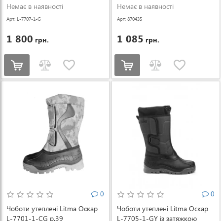
Немає в наявності
Немає в наявності
Арт: L-7707-1-G
Арт: 870435
Y-46
1 800
1 085
грн.
грн.
0
0
Чоботи утеплені Litma Оскар
Чоботи утеплені Litma Оскар
L-7701-1-CG р.39
L-7705-1-GY із затяжкою