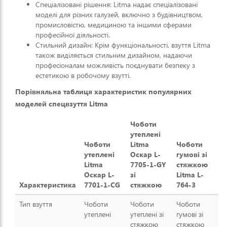
Спеціалізовані рішення: Litma надає спеціалізовані
моделі для різних галузей, включно з будівництвом,
промисловістю, медициною та іншими сферами
професійної діяльності.
Стильний дизайн: Крім функціональності, взуття Litma
також виділяється стильним дизайном, надаючи
професіоналам можливість поєднувати безпеку з
естетикою в робочому взутті.
Порівняльна таблиця характеристик популярних
моделей спецвзуття Litma
Чоботи
утеплені
Чоботи
Litma
Чоботи
утеплені
Оскар L-
гумові зі
Litma
7705-1-GY
стяжкою
Оскар L-
зі
Litma L-
Характеристика
7701-1-CG
стяжкою
764-3
Тип взуття
Чоботи
Чоботи
Чоботи
утеплені
утеплені зі
гумові зі
стяжкою
стяжкою