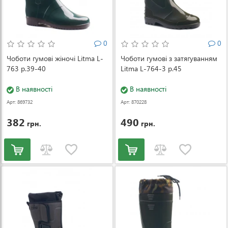
0
0
Чоботи гумові жіночі Litma L-
Чоботи гумові з затягуванням
763 р.39-40
Litma L-764-3 р.45
В наявності
В наявності
Арт: 869732
Арт: 870228
382
490
грн.
грн.