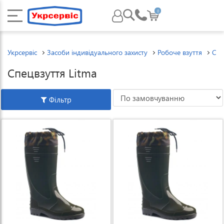
0
Укрсервіс
Засоби індивідуального захисту
Робоче взуття
Спе
Спецвзуття Litma
Фільтр