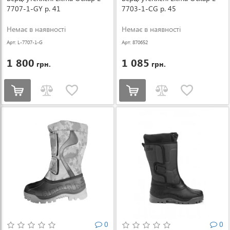
7707-1-GY р. 41
7703-1-CG р. 45
Немає в наявності
Немає в наявності
Арт: L-7707-1-G
Арт: 870652
Y-41
1 800
1 085
грн.
грн.
0
0