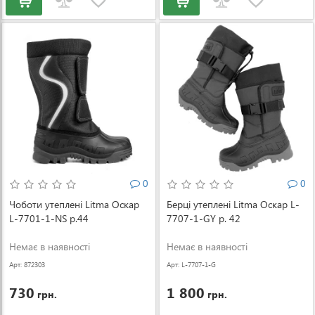
0
0
Чоботи утеплені Litma Оскар
Берці утеплені Litma Оскар L-
L-7701-1-NS р.44
7707-1-GY р. 42
Немає в наявності
Немає в наявності
Арт: 872303
Арт: L-7707-1-G
Y-42
730
1 800
грн.
грн.