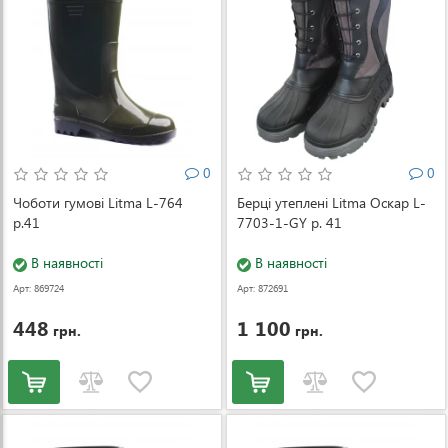
0
0
Чоботи гумові Litma L-764
Берці утеплені Litma Оскар L-
р.41
7703-1-GY р. 41
В наявності
В наявності
Арт: 869724
Арт: 872691
448
1 100
грн.
грн.