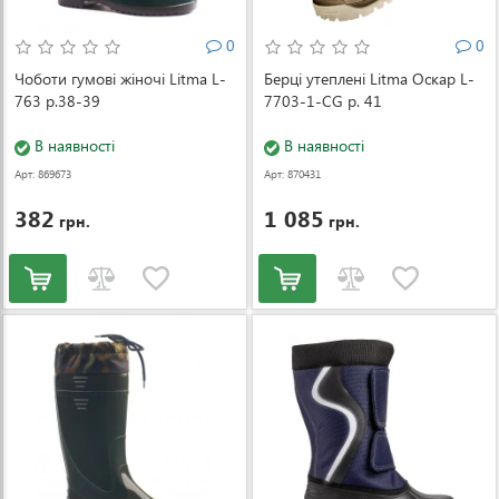
0
0
Чоботи гумові жіночі Litma L-
Берці утеплені Litma Оскар L-
763 р.38-39
7703-1-CG р. 41
В наявності
В наявності
Арт: 869673
Арт: 870431
382
1 085
грн.
грн.