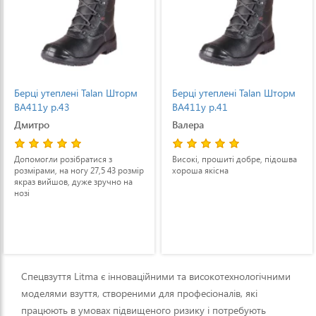
Берці утеплені Talan Шторм
Берці утеплені Talan Шторм
ВА411у р.43
ВА411у р.41
Дмитро
Валера
Допомогли розібратися з
Високі, прошиті добре, підошва
розмірами, на ногу 27,5 43 розмір
хороша якісна
якраз вийшов, дуже зручно на
нозі
Спецвзуття Litma є інноваційними та високотехнологічними
моделями взуття, створеними для професіоналів, які
працюють в умовах підвищеного ризику і потребують