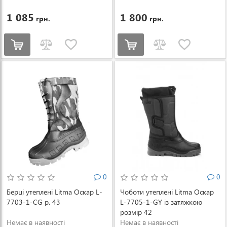
Y-45
1 085
1 800
грн.
грн.
0
0
Берці утеплені Litma Оскар L-
Чоботи утеплені Litma Оскар
7703-1-CG р. 43
L-7705-1-GY із затяжкою
розмір 42
Немає в наявності
Немає в наявності