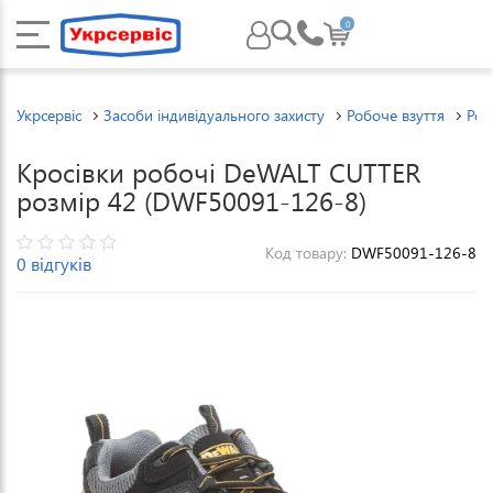
0
Укрсервіс
Засоби індивідуального захисту
Робоче взуття
Роб
Кросівки робочі DeWALT CUTTER
розмір 42 (DWF50091-126-8)
Код товару:
DWF50091-126-8
0 відгуків