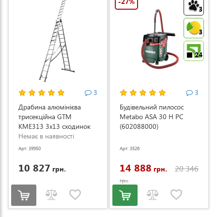
-27%
3
3
24
3
3
Драбина алюмінієва
Будівельний пилосос
трисекційна GTM
Metabo ASA 30 H PC
KME313 3x13 сходинок
(602088000)
3.53-8.93м (KME313)
Немає в наявності
Арт: 39950
Арт: 3526
10 827
14 888
20 346
грн.
грн.
грн.