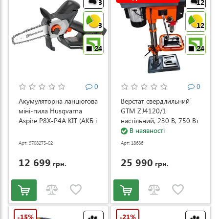
3
12
3
12
24
24
0
0
Акумуляторна ланцюгова
Верстат свердлильний
міні-пила Husqvarna
GTM ZJ4120/1
Aspire P8X-P4A KIT (АКБ і
настільний, 230 В, 750 Вт
ЗП) (9708275-02)
(ZJ4120/1)
В наявності
Арт: 9708275-02
Арт: 18686
12 699
25 990
грн.
грн.
-15%
-21%