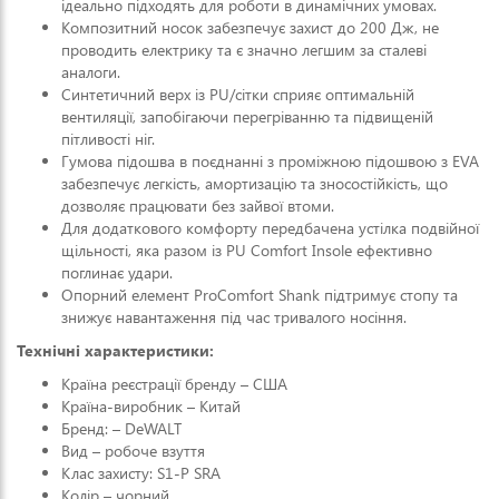
ідеально підходять для роботи в динамічних умовах.
Композитний носок забезпечує захист до 200 Дж, не
проводить електрику та є значно легшим за сталеві
аналоги.
Синтетичний верх із PU/сітки сприяє оптимальній
вентиляції, запобігаючи перегріванню та підвищеній
пітливості ніг.
Гумова підошва в поєднанні з проміжною підошвою з EVA
забезпечує легкість, амортизацію та зносостійкість, що
дозволяє працювати без зайвої втоми.
Для додаткового комфорту передбачена устілка подвійної
щільності, яка разом із PU Comfort Insole ефективно
поглинає удари.
Опорний елемент ProComfort Shank підтримує стопу та
знижує навантаження під час тривалого носіння.
Технічні характеристики:
Країна реєстрації бренду – США
Країна-виробник – Китай
Бренд: – DeWALT
Вид – робоче взуття
Клас захисту: S1-P SRA
Колір – чорний