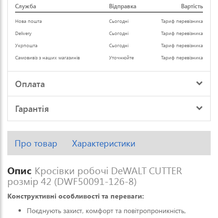
Служба
Відправка
Вартість
Нова пошта
Сьогодні
Тариф перевізника
Delivery
Сьогодні
Тариф перевізника
Укрпошта
Сьогодні
Тариф перевізника
Самовивіз з наших магазинів
Уточнюйте
Тариф перевізника
Оплата
Гарантія
Про товар
Характеристики
Опис
Кросівки робочі DeWALT CUTTER
розмір 42 (DWF50091-126-8)
Конструктивні особливості та переваги:
Поєднують захист, комфорт та повітропроникність,