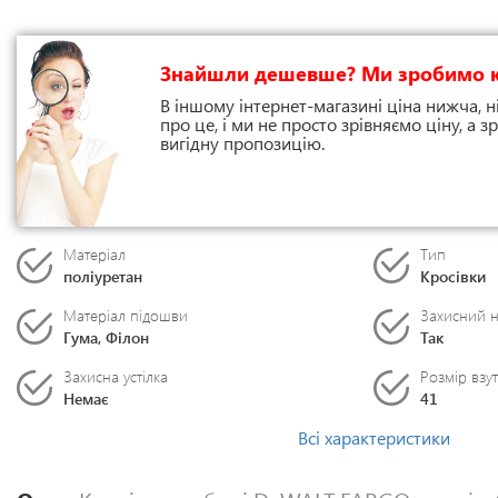
Знайшли дешевше? Ми зробимо 
В іншому інтернет-магазині ціна нижча, н
про це, і ми не просто зрівняємо ціну, а
вигідну пропозицію.
Матеріал
Тип
поліуретан
Кросівки
Матеріал підошви
Захисний 
Гума, Філон
Так
Захисна устілка
Розмір взут
Немає
41
Всі характеристики