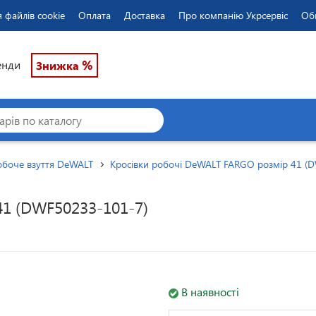
 файлів cookie
Оплата
Доставка
Про компанію Укрсервіс
Об
%
енди
Знижка
обоче взуття DeWALT
Кросівки робочі DeWALT FARGO розмір 41 (
1 (DWF50233-101-7)
В наявності