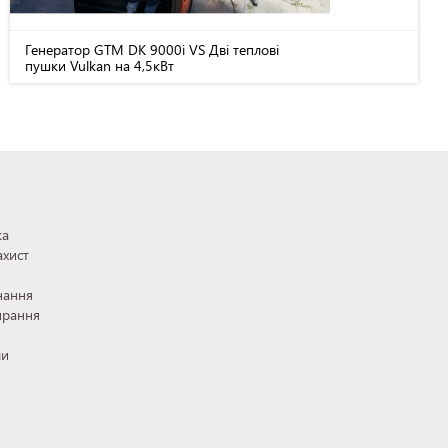
Генератор GTM DK 9000i VS Дві теплові
пушки Vulkan на 4,5кВт
ка
ахист
нання
ирання
ли