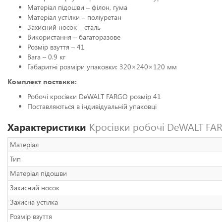
Матеріал підошви – філон, гума
Матеріал устілки – поліуретан
Захисний носок – сталь
Використання – багаторазове
Розмір взуття – 41
Вага – 0.9 кг
Габаритні розміри упаковки: 320×240×120 мм
Комплект поставки:
Робочі кросівки DeWALT FARGO розмір 41
Поставляються в індивідуальній упаковці
Характеристики
Кросівки робочі DeWALT FA
Матеріал
Тип
Матеріал підошви
Захисний носок
Захисна устілка
Розмір взуття