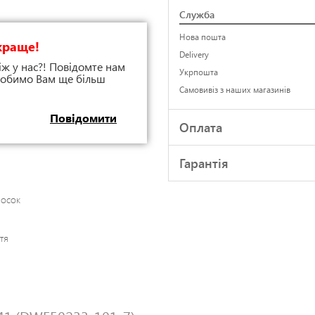
Служба
Нова пошта
краще!
Delivery
іж у нас?! Повідомте нам
Укрпошта
 зробимо Вам ще більш
Самовивіз з наших магазинів
Повідомити
Оплата
Гарантія
носок
тя