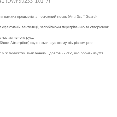
41 (DWF50233-101-7)
ня важких предметів, а посилений носок (Anti-Scuff Guard)
 ефективній вентиляції, запобігаючи перегріванню та створюючи
 час активного руху.
 Shock Absorption) взуття зменшує втому ніг, рівномірно
між гнучкістю, зчепленням і довговічністю, що робить взуття