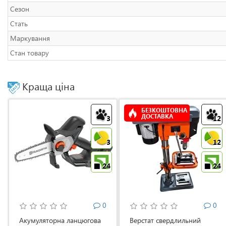
Сезон
Стать
Маркування
Стан товару
Краща ціна
БЕЗКОШТОВНА
ДОСТАВКА
3
12
3
12
24
24
0
0
Акумуляторна ланцюгова
Верстат свердлильний