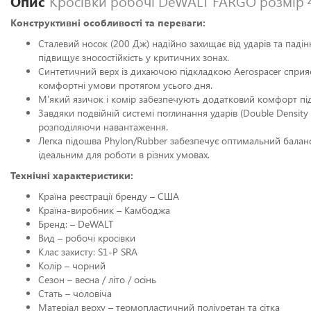
Опис
Кросівки робочі DeWALT FARGO розмір 
Конструктивні особливості та переваги:
Сталевий носок (200 Дж) надійно захищає від ударів та падін
підвищує зносостійкість у критичних зонах.
Синтетичний верх із дихаючою підкладкою Aerospacer сприяє
комфортні умови протягом усього дня.
М'який язичок і комір забезпечують додатковий комфорт під
Завдяки подвійній системі поглинання ударів (Double Density
розподіляючи навантаження.
Легка підошва Phylon/Rubber забезпечує оптимальний баланс 
ідеальним для роботи в різних умовах.
Технічні характеристики:
Країна реєстрації бренду – США
Країна-виробник – Камбоджа
Бренд: – DeWALT
Вид – робочі кросівки
Клас захисту: S1-P SRA
Колір – чорний
Сезон – весна / літо / осінь
Стать – чоловіча
Матеріал верху – термопластичний поліуретан та сітка