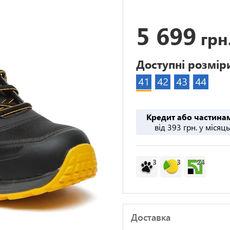
5 699
грн
Доступні розмір
Кредит або частина
від 393 грн. у місяць
3
3
24
Доставка