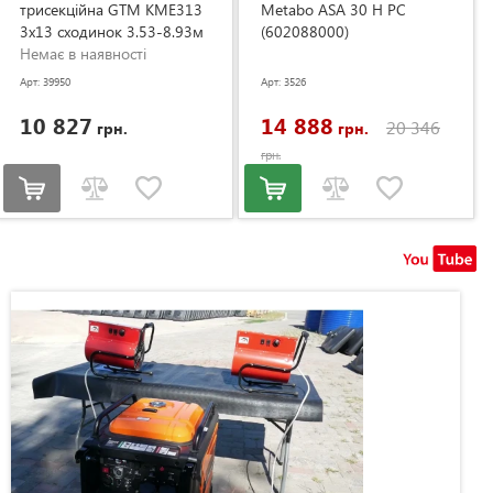
трисекційна GTM KME313
Metabo ASA 30 H PC
3x13 сходинок 3.53-8.93м
(602088000)
(KME313)
Немає в наявності
Арт: 39950
Арт: 3526
10 827
14 888
20 346
грн.
грн.
грн.