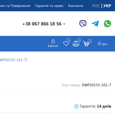
РОС
УКР
мін та Повернення
Гарантія та сервіс
Контакти
+38 067 866 18 56
0
0
0
0
грн.
Кабінет
DWF50233-101-7)
Код товару:
DWF50233-101-7
Гарантія:
14 днів