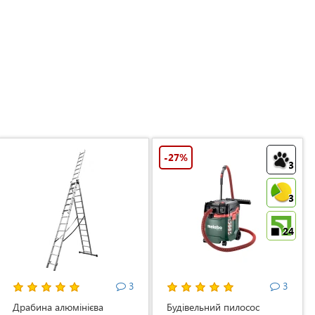
-27%
3
3
24
3
3
Драбина алюмінієва
Будівельний пилосос