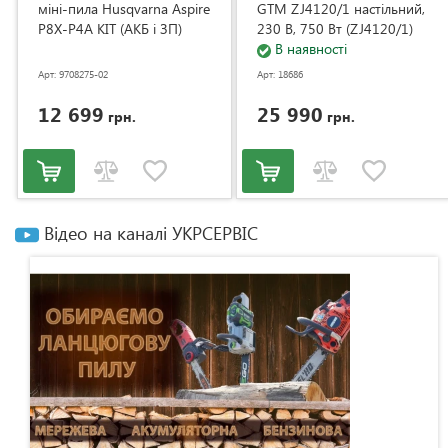
міні-пила Husqvarna Aspire
GTM ZJ4120/1 настільний,
P8X-P4A KIT (АКБ і ЗП)
230 В, 750 Вт (ZJ4120/1)
(9708275-02)
В наявності
Арт: 9708275-02
Арт: 18686
12 699
25 990
грн.
грн.
Відео на каналі УКРСЕРВІС