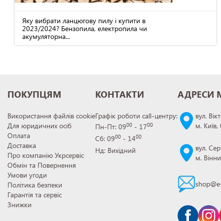
Яку вибрати ланцюгову пилу і купити в
2023/2024? Бензопила, електропила чи
акумуляторна...
ПОКУПЦЯМ
КОНТАКТИ
АДРЕСИ 
Використання файлів cookie
Графік роботи call-центру:
вул. Вік
Для юридичних осіб
м. Київ,
00
00
Пн-Пт: 09
- 17
Оплата
00
00
Сб: 09
- 14
Доставка
вул. Сер
Нд: Вихідний
Про компанію Укрсервіс
м. Вінн
Обмін та Повернення
Умови угоди
shop@e-
Політика безпеки
Гарантія та сервіс
Знижки