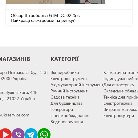
Обзор Штроборіза GTM DC 02255.
Найкращі електрорізи на ринку?
МАГАЗИНІВ
КАТЕГОРІЇ
тора Некрасова, буд. 1-3Г
Від виробника
Кліматична техні
 02000 Україна
Електроінструмент
Індивідуальний з
Акумуляторний інструмент
Для автосервісу
Ручний інструмент
Складське облад
гія Зулінського, 44В
Садова техніка
Техніка для приб
иця, 21022 Україна
Для будівництва
Електротехніка
Генератори
Витратні матеріа
ukrservice.com
Пневмообладнання
Електроскутери
Водопостачання