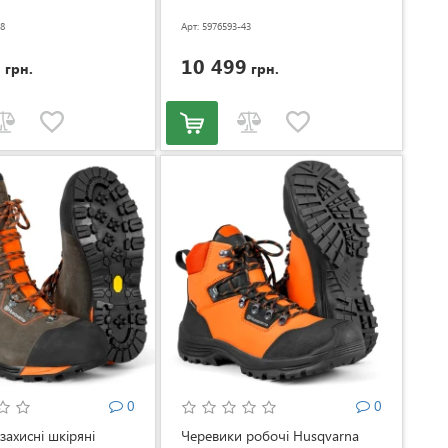
38
Арт: 5976593-43
9
10 499
грн.
грн.
0
0
захисні шкіряні
Черевики робочі Husqvarna