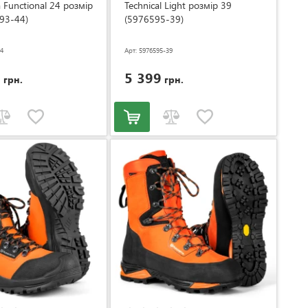
 Functional 24 розмір
Technical Light розмір 39
93-44)
(5976595-39)
44
Арт: 5976595-39
9
5 399
грн.
грн.