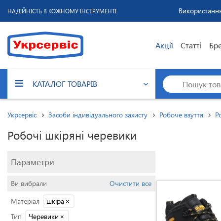
Використання
НАДІЙНІСТЬ В КОЖНОМУ ІНСТРУМЕНТІ
Акції
Статті
Бр
КАТАЛОГ ТОВАРІВ
Укрсервіс
Засоби індивідуального захисту
Робоче взуття
Р
Робочі шкіряні черевики
Параметри
Ви вибрали
Очистити все
Матеріал
шкіра
×
Тип
Черевики
×