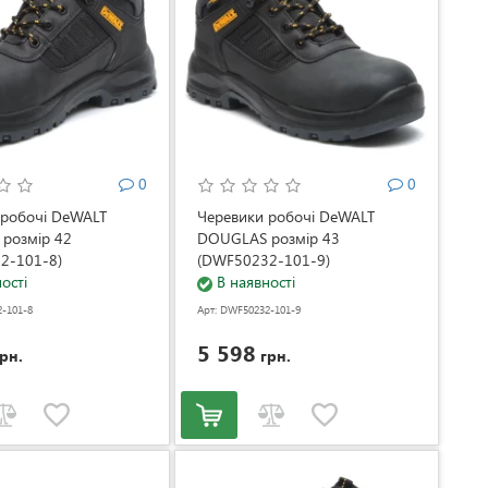
0
0
 робочі DeWALT
Черевики робочі DeWALT
розмір 42
DOUGLAS розмір 43
2-101-8)
(DWF50232-101-9)
ості
В наявності
-101-8
Арт: DWF50232-101-9
5 598
рн.
грн.