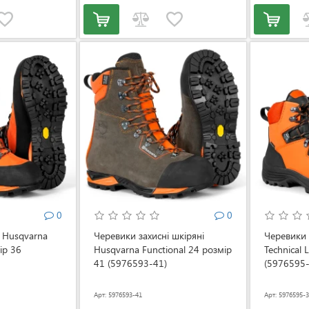
0
0
і Husqvarna
Черевики захисні шкіряні
Черевики 
ір 36
Husqvarna Functional 24 розмір
Technical 
41 (5976593-41)
(5976595-
Арт: 5976593-41
Арт: 5976595-