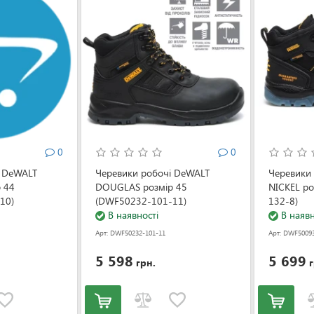
0
0
і DeWALT
Черевики робочі DeWALT
Черевики
 44
DOUGLAS розмір 45
NICKEL р
10)
(DWF50232-101-11)
132-8)
В наявності
В наявн
Арт: DWF50232-101-11
Арт: DWF50093
5 598
5 699
грн.
г