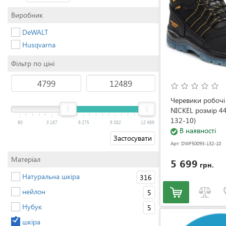
Виробник
DeWALT
Husqvarna
Фільтр по ціні
Черевики робоч
NICKEL розмір 4
132-10)
60
3 167
6 275
9 382
12 489
В наявності
Застосувати
Арт: DWF50093-132-10
Матеріал
5 699
грн.
Натуральна шкіра
316
нейлон
5
Нубук
5
шкіра