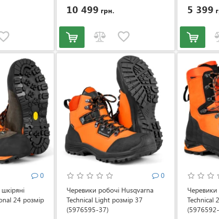
10 499
5 399
грн.
г
0
0
 шкіряні
Черевики робочі Husqvarna
Черевики 
onal 24 розмір
Technical Light розмір 37
Technical 
(5976595-37)
(5976592-