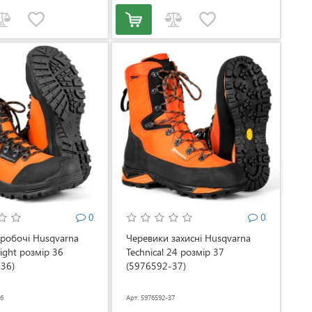
0
0
робочі Husqvarna
Черевики захисні Husqvarna
Light розмір 36
Technical 24 розмір 37
36)
(5976592-37)
36
Арт: 5976592-37