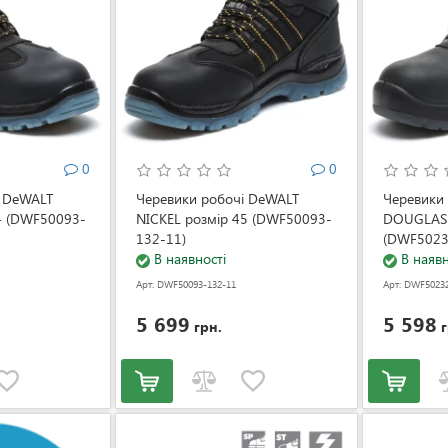
0
0
і DeWALT
Черевики робочі DeWALT
Черевики
4 (DWF50093-
NICKEL розмір 45 (DWF50093-
DOUGLAS 
132-11)
(DWF5023
В наявності
В наявн
Арт: DWF50093-132-11
Арт: DWF50232
5 699
5 598
грн.
г