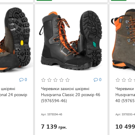
0
0
 шкіряні
Черевики захисні шкіряні
Черевики 
onal 24 розмір
Husqvarna Classic 20 розмір 46
Husqvarna
(5976594-46)
40 (59765
Арт: 5976594-46
Арт: 5976593-
7 139
10 49
грн.