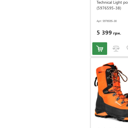
Technical Light р
(5976595-38)
Арт: 5976595-38
5 399
грн.