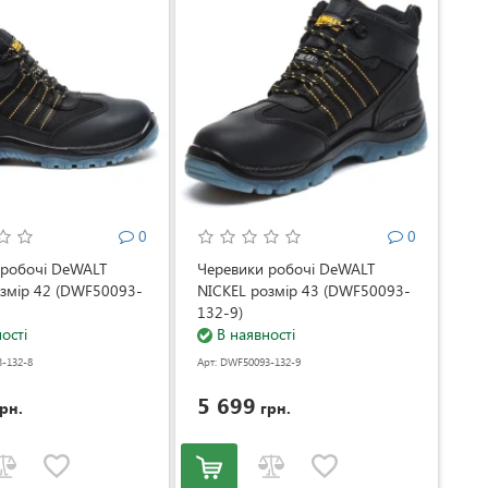
0
0
 робочі DeWALT
Черевики робочі DeWALT
озмір 42 (DWF50093-
NICKEL розмір 43 (DWF50093-
132-9)
ості
В наявності
-132-8
Арт: DWF50093-132-9
5 699
рн.
грн.