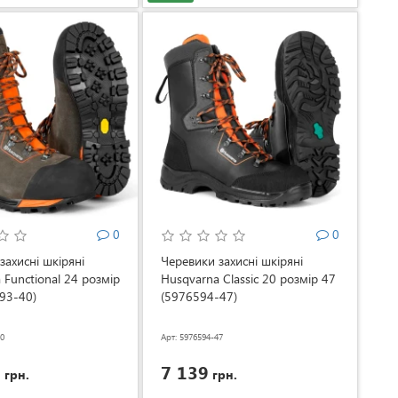
0
0
захисні шкіряні
Черевики захисні шкіряні
 Functional 24 розмір
Husqvarna Classic 20 розмір 47
93-40)
(5976594-47)
40
Арт: 5976594-47
9
7 139
грн.
грн.