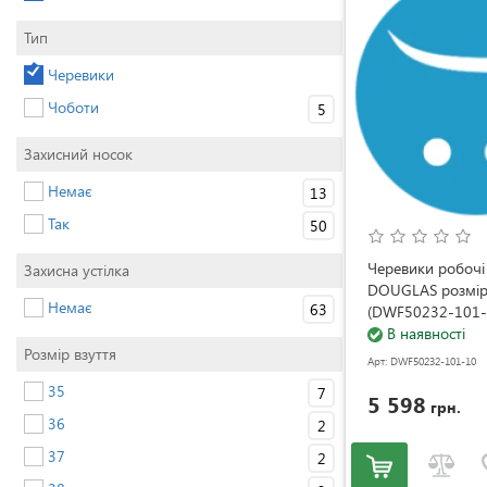
Тип
Черевики
Чоботи
5
Захисний носок
Немає
13
Так
50
Черевики робоч
Захисна устілка
DOUGLAS розмір
Немає
63
(DWF50232-101-
В наявності
Розмір взуття
Арт: DWF50232-101-10
35
7
5 598
грн.
36
2
37
2