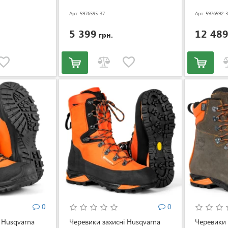
Арт: 5976595-37
Арт: 5976592-
5 399
12 48
грн.
0
0
 Husqvarna
Черевики захисні Husqvarna
Черевики 