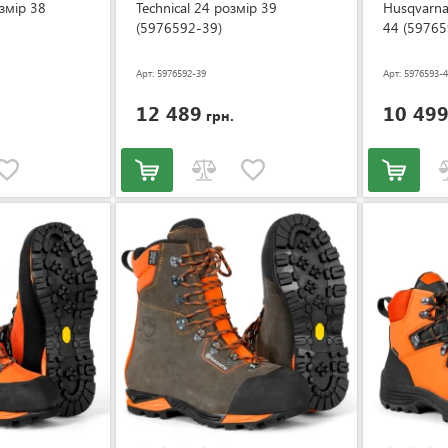
озмір 38
Technical 24 розмір 39
Husqvarna
(5976592-39)
44 (59765
Арт: 5976592-39
Арт: 5976593-
12 489
10 49
грн.