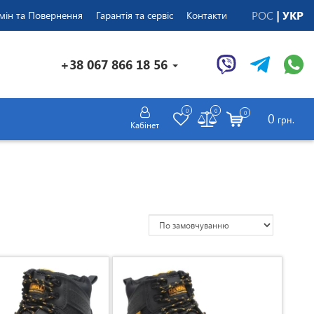
РОС
УКР
мін та Повернення
Гарантія та сервіс
Контакти
+38 067 866 18 56
0
0
0
0
грн.
Кабінет