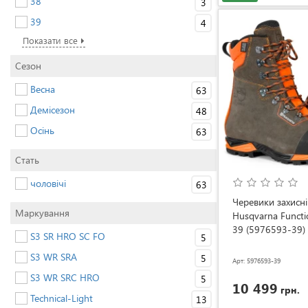
38
3
39
4
Показати все
Сезон
Весна
63
Демісезон
48
Осінь
63
Стать
чоловічі
63
Черевики захисні
Маркування
Husqvarna Functi
39 (5976593-39)
S3 SR HRO SC FO
5
S3 WR SRA
5
Арт: 5976593-39
S3 WR SRC HRO
5
10 499
грн.
Technical-Light
13