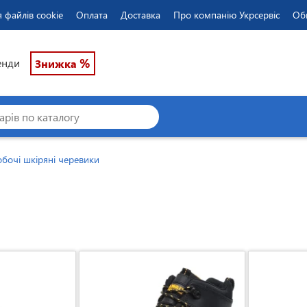
 файлів cookie
Оплата
Доставка
Про компанію Укрсервіс
Об
%
енди
Знижка
обочі шкіряні черевики