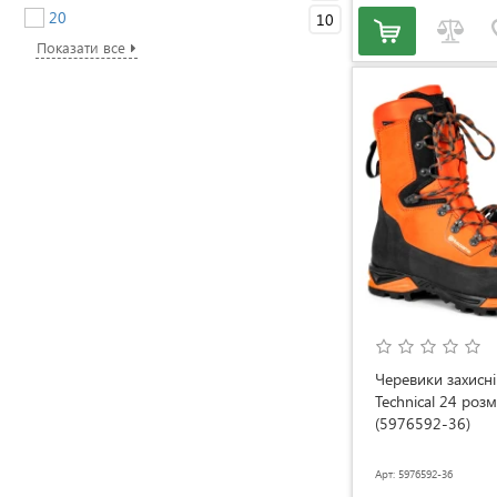
20
10
Показати все
Черевики захисн
Technical 24 розм
(5976592-36)
Арт: 5976592-36