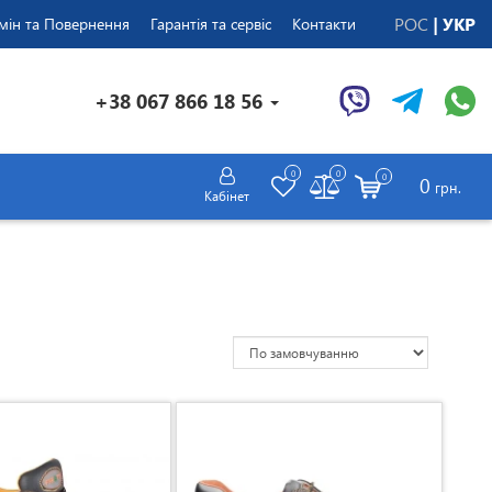
РОС
УКР
мін та Повернення
Гарантія та сервіс
Контакти
+38 067 866 18 56
0
0
0
0
грн.
Кабінет