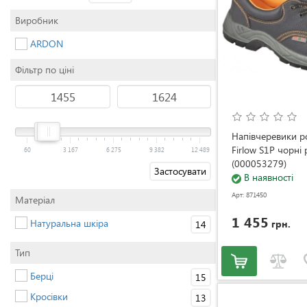
Виробник
ARDON
Фільтр по ціні
Напівчеревики 
Firlow S1P чорні
60
3 167
6 275
9 382
12 489
(000053279)
Застосувати
В наявності
Арт: 871450
Матеріал
1 455
Натуральна шкіра
грн.
14
Тип
Берці
15
Кросівки
13