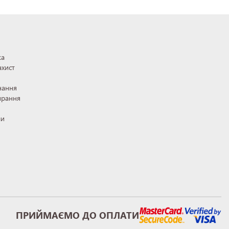
ка
ахист
нання
ирання
ли
ПРИЙМАЄМО ДО ОПЛАТИ