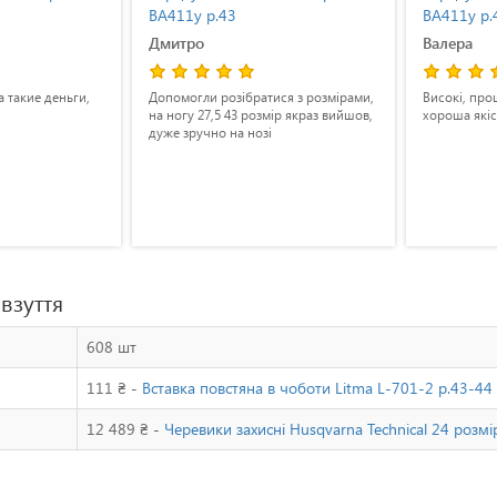
ВА411у р.43
ВА411у р.41
Дмитро
Валера
ньги,
Допомогли розібратися з розмірами,
Високі, прошиті добр
на ногу 27,5 43 розмір якраз вийшов,
хороша якісна
дуже зручно на нозі
взуття
608 шт
111 ₴ -
Вставка повстяна в чоботи Litma L-701-2 р.43-44
12 489 ₴ -
Черевики захисні Husqvarna Technical 24 розм