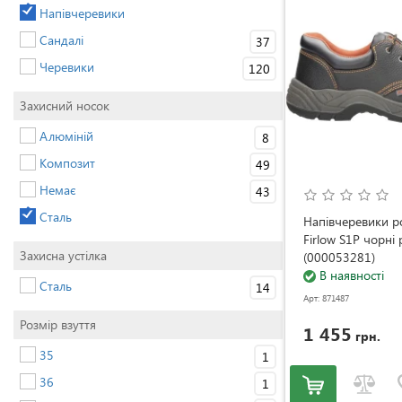
Напівчеревики
Сандалі
37
Черевики
120
Захисний носок
Алюміній
8
Композит
49
Немає
43
Сталь
Напівчеревики 
Firlow S1P чорні
Захисна устілка
(000053281)
В наявності
Сталь
14
Арт: 871487
Розмір взуття
1 455
грн.
35
1
36
1