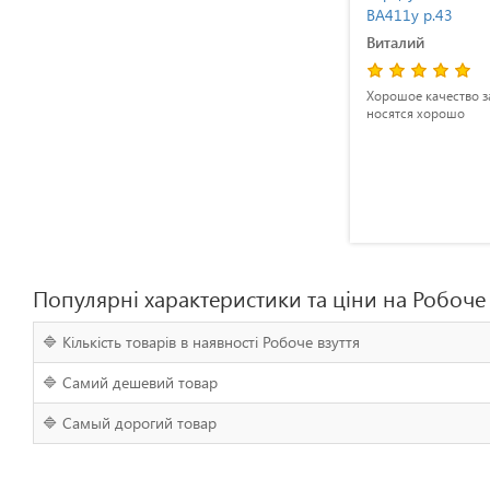
Standart ВА412у р.47
ВА411у р.43
Тарас
Виталий
Коли отримав на пошті і ніс посилку
Хорошое качество за такие де
з взуттям додому то здалося що вони
носятся хорошо
занадто легкі. Дома розпакував,
одягнув і цілком задоволений. Якість
пошиву на висоті, Звичайно це не
бренд спортивного взуття, але зима -
це період вологи та бруду і будь-яке
взуття мокне, а це взуття ні. У мене
нога 47-го розміру і я дякую цьому
виробнику що у них стелька саме
мого розміру. Ви ж розумієте що
такого розміру будь-яке взуття не
Популярні характеристики та ціни на Робоче 
буде виглядати акуратно і граційно,
але я задоволений тим як виглядає ця
модель на моїй нозі. Зазвичай
🔷 Кількість товарів в наявності Робоче взуття
брендове взуття мого розміру
продають за дещо вищою ціною ніж
🔷 Самий дешевий товар
наприклад до 44-го розміру і я дякую
цьому магазину за те що моє взуття
🔷 Самый дорогий товар
коштує не більше ніж інші розміри.
Вже мав досвід носіння взуття цього
виробника правда літньої в досить
екстремальних умовах і задоволений