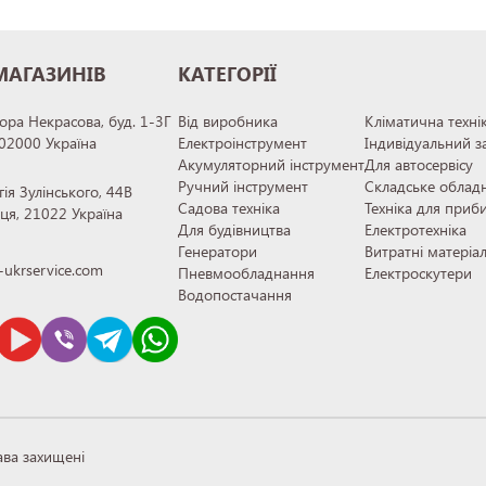
МАГАЗИНІВ
КАТЕГОРІЇ
тора Некрасова, буд. 1-3Г
Від виробника
Кліматична техні
 02000 Україна
Електроінструмент
Індивідуальний з
Акумуляторний інструмент
Для автосервісу
Ручний інструмент
Складське облад
гія Зулінського, 44В
Садова техніка
Техніка для приб
иця, 21022 Україна
Для будівництва
Електротехніка
Генератори
Витратні матеріа
ukrservice.com
Пневмообладнання
Електроскутери
Водопостачання
ава захищені