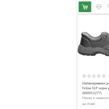
Напівчеревики 
Firlow S1P чорні
(000053277)
Немає в наявност
Арт: 871485