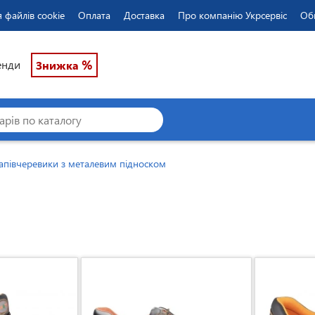
 файлів cookie
Оплата
Доставка
Про компанію Укрсервіс
Об
%
енди
Знижка
апівчеревики з металевим підноском