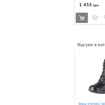
1 455
грн.
Відгуки в кат
Черевики утеплені Talan
Берці утеплені Talan Што