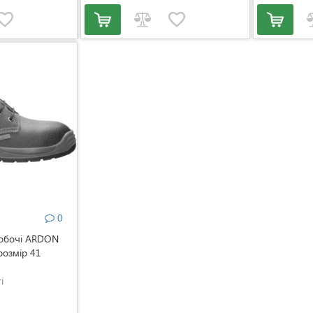
0
робочі ARDON
 розмір 41
і