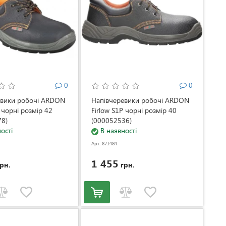
0
0
евики робочі ARDON
Напівчеревики робочі ARDON
 чорні розмір 42
Firlow S1P чорні розмір 40
78)
(000052536)
ості
В наявності
Арт: 871484
1 455
рн.
грн.