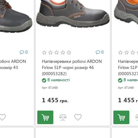
0
0
робочі ARDON
Напівчеревики робочі ARDON
Напівчер
 розмір 43
Firlow S1P чорні розмір 46
Firlow S1P
(000053282)
(0000532
В наявності
В наявн
Арт: 871488
Арт: 871486
1 455
1 455
грн.
г