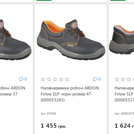
0
0
робочі ARDON
Напівчеревики робочі ARDON
Напівчер
 розмір 37
Firlow S1P чорні розмір 47
Firlow S1P
(000053283)
(0000532
Арт: 872426
Арт: 00005327
1 455
1 624
грн.
г