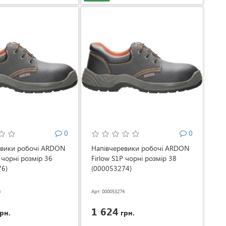
0
0
евики робочі ARDON
Напівчеревики робочі ARDON
 чорні розмір 36
Firlow S1P чорні розмір 38
76)
(000053274)
6
Арт: 000053274
1 624
рн.
грн.