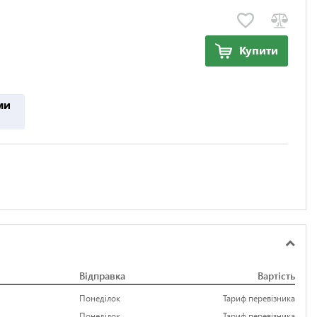
Купити
ми
Відправка
Вартість
Понеділок
Тариф перевізника
Понеділок
Тариф перевізника