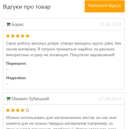
Написати відгук
Відгуки про товар
Борис
25.04.2023
Свою роботу виконує добре, отвори виходять круглі, рівні, без
сколів матеріалу. В патроні тримається надійно, за декілька
використань ні разу не зіскакнуло. Покупкою задоволений!
Переваги:
-
Недоліки:
-
Михаил Зубицкий
17.04.2023
Можно использовать для металлических листов, но как мне
кажется для не сильно твердых материалов (например, со
сталью могут возникнуть проблемы). Использовал раз, если