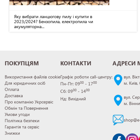
Яку вибрати ланцюгову пилу і купити в
2023/2024? Бензопила, електропила чи
акумуляторна...
ПОКУПЦЯМ
КОНТАКТИ
АДРЕСИ 
Використання файлів cookie
Графік роботи call-центру:
вул. Вік
Для юридичних осіб
м. Київ,
00
00
Пн-Пт: 09
- 17
Оплата
00
00
Сб: 09
- 14
Доставка
вул. Сер
Нд: Вихідний
Про компанію Укрсервіс
м. Вінн
Обмін та Повернення
Умови угоди
shop@e-
Політика безпеки
Гарантія та сервіс
Знижки