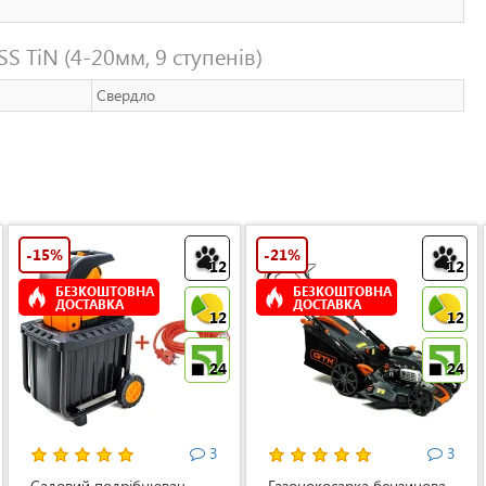
S TiN (4-20мм, 9 ступенів)
Свердло
-15%
-21%
12
12
БЕЗКОШТОВНА
БЕЗКОШТОВНА
ДОСТАВКА
ДОСТАВКА
12
12
24
24
3
3
Садовий подрібнювач
Газонокосарка бензинова