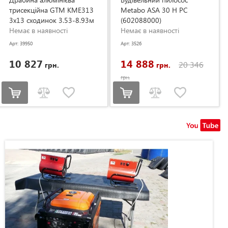
трисекційна GTM KME313
Metabo ASA 30 H PC
3x13 сходинок 3.53-8.93м
(602088000)
(KME313)
Немає в наявності
Немає в наявності
Арт: 39950
Арт: 3526
10 827
14 888
20 346
грн.
грн.
грн.