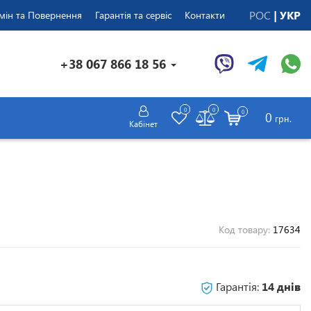
РОС
УКР
мін та Повернення
Гарантія та сервіс
Контакти
+38 067 866 18 56
0
0
0
0
грн.
Кабінет
Код товару:
17634
Гарантія:
14 днів