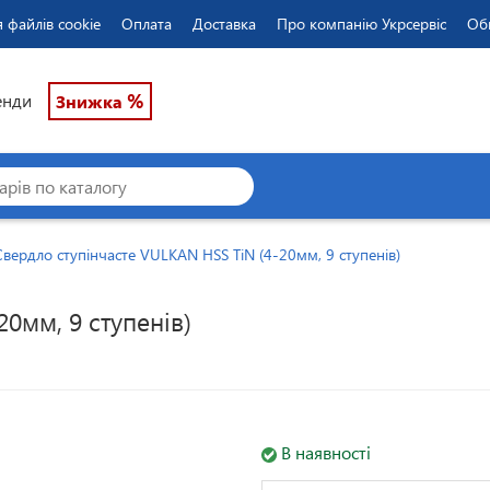
 файлів cookie
Оплата
Доставка
Про компанію Укрсервіс
Об
%
енди
Знижка
Свердло ступінчасте VULKAN HSS TiN (4-20мм, 9 ступенів)
0мм, 9 ступенів)
В наявності