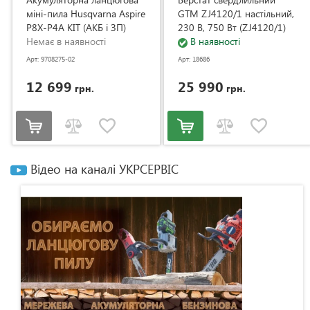
міні-пила Husqvarna Aspire
GTM ZJ4120/1 настільний,
P8X-P4A KIT (АКБ і ЗП)
230 В, 750 Вт (ZJ4120/1)
(9708275-02)
Немає в наявності
В наявності
Арт: 9708275-02
Арт: 18686
12 699
25 990
грн.
грн.
Відео на каналі УКРСЕРВІС