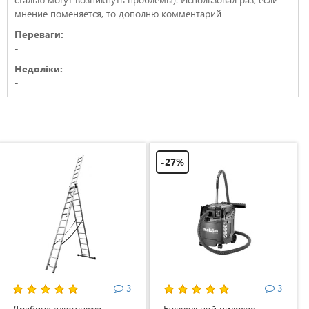
мнение поменяется, то дополню комментарий
Переваги:
-
Недоліки:
-
-27%
3
3
Драбина алюмінієва
Будівельний пилосос