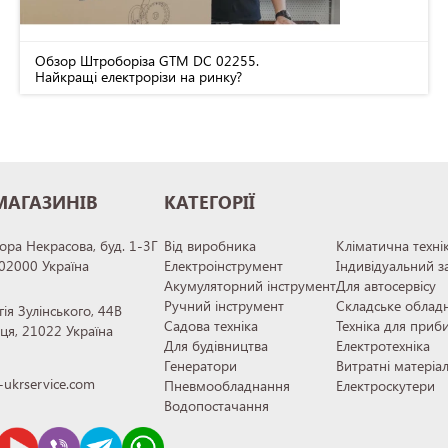
Обзор Штроборіза GTM DC 02255.
Найкращі електрорізи на ринку?
МАГАЗИНІВ
КАТЕГОРІЇ
тора Некрасова, буд. 1-3Г
Від виробника
Кліматична техні
 02000 Україна
Електроінструмент
Індивідуальний з
Акумуляторний інструмент
Для автосервісу
Ручний інструмент
Складське облад
гія Зулінського, 44В
Садова техніка
Техніка для приб
иця, 21022 Україна
Для будівництва
Електротехніка
Генератори
Витратні матеріа
ukrservice.com
Пневмообладнання
Електроскутери
Водопостачання