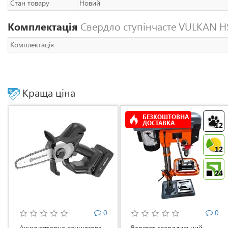
Стан товару
Новий
Комплектація
Свердло ступінчасте VULKAN HS
Комплектація
Краща ціна
БЕЗКОШТОВНА
ДОСТАВКА
12
12
24
0
0
Акумуляторна ланцюгова
Верстат свердлильний