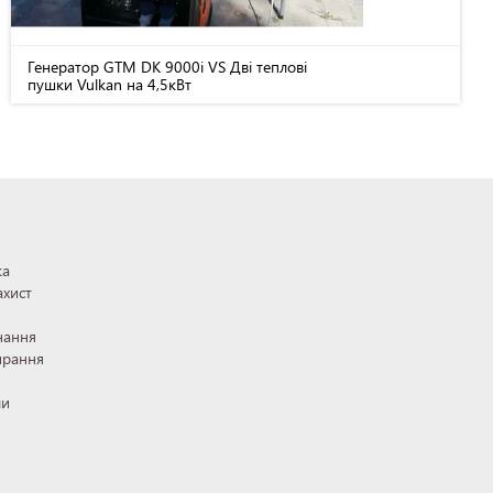
Генератор GTM DK 9000i VS Дві теплові
пушки Vulkan на 4,5кВт
ка
ахист
нання
ирання
ли