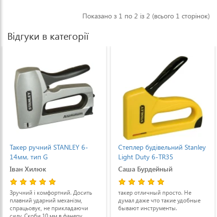
Показано з 1 по 2 із 2 (всього 1 сторінок)
Відгуки в категорії
Такер ручний STANLEY 6-
Степлер будівельний Stanley
14мм, тип G
Light Duty 6-TR35
Іван Хилюк
Саша Бурдейный
Зручний і комфортний. Досить
такер отличный просто. Не
плавний ударний механізм,
думал даже что такие удобные
спрацьовує, не прикладаючи
бывают инструменты.
силу. Скоби 10 мм в фанеру