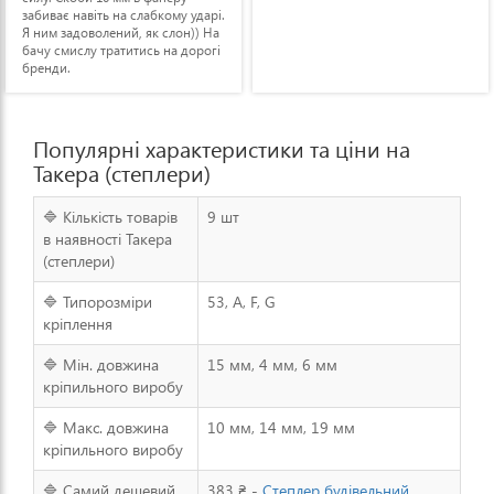
забиває навіть на слабкому ударі.
Я ним задоволений, як слон)) На
бачу смислу тратитись на дорогі
бренди.
Популярні характеристики та ціни на
Такера (степлери)
🔷 Кількість товарів
9 шт
в наявності Такера
(степлери)
🔷 Типорозміри
53, A, F, G
кріплення
🔷 Мін. довжина
15 мм, 4 мм, 6 мм
кріпильного виробу
🔷 Макс. довжина
10 мм, 14 мм, 19 мм
кріпильного виробу
🔷 Самий дешевий
383 ₴ -
Степлер будівельний