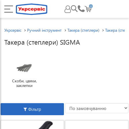
0
Укрсервіс
Ручний інструмент
Такера (степлери)
Такера (степ
Такера (степлери) SIGMA
Скоби, цвяхи,
заклепки
Фільтр