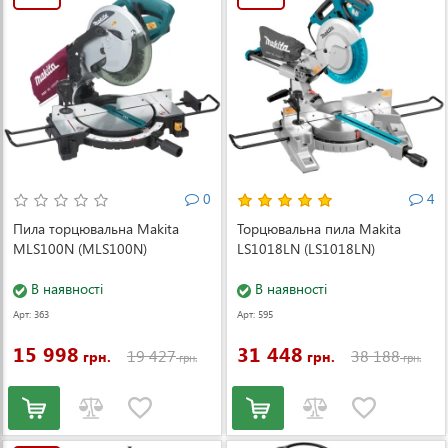
0
4
Пила торцювальна Makita
Торцювальна пила Makita
MLS100N (MLS100N)
LS1018LN (LS1018LN)
В наявності
В наявності
Арт: 363
Арт: 595
15 998
31 448
19 427
38 188
грн.
грн.
грн.
грн.