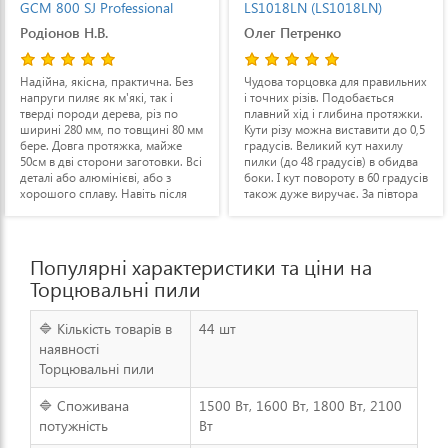
LS1018LN (LS1018LN)
SM16 (SM16)
Олег Петренко
Микола Д
Чудова торцовка для правильних
В даній ціновій категорії вона
і точних різів. Подобається
найкраща, не пожалів, що
плавний хід і глибина протяжки.
вибрав її. Проста в налаштуванні,
Кути різу можна виставити до 0,5
всі вугли чітко виставлені з
градусів. Великий кут нахилу
виробництва, рідний диск ріже
пилки (до 48 градусів) в обидва
точно, пила стійка, нічого не
боки. І кут повороту в 60 градусів
люфтить. Тіньовий приціл
також дуже виручає. За півтора
сподобався, як виявилось - це
роки досить інтенсивної
дуже зручно, хоч до цього звик
експлуатації видимих люфтів не
користуватись лазерним. По
з'явилось.
виробітку пилка хороша, на рівні
дорогих аналогів.
Популярні характеристики та ціни на
Торцювальні пили
🔷 Кількість товарів в
44 шт
наявності
Торцювальні пили
🔷 Споживана
1500 Вт, 1600 Вт, 1800 Вт, 2100
потужність
Вт