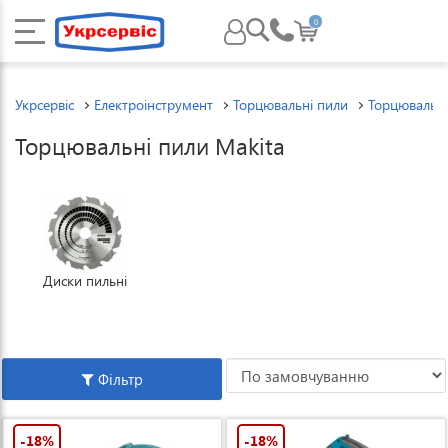
0
Укрсервіс
Електроінструмент
Торцювальні пили
Торцювальні
Торцювальні пили Makita
Диски пильні
Фільтр
-18%
-18%