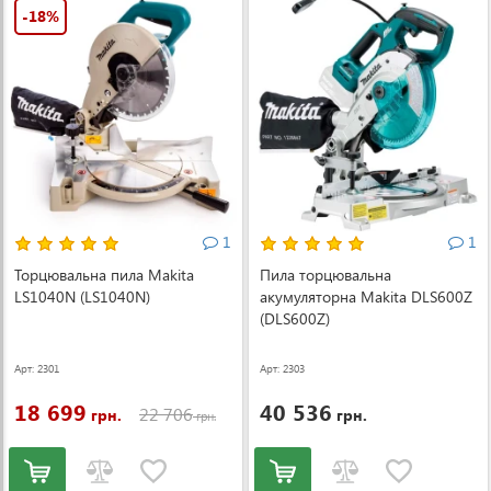
-18%
1
1
Торцювальна пила Makita
Пила торцювальна
LS1040N (LS1040N)
акумуляторна Makita DLS600Z
(DLS600Z)
Арт: 2301
Арт: 2303
18 699
40 536
22 706
грн.
грн.
грн.