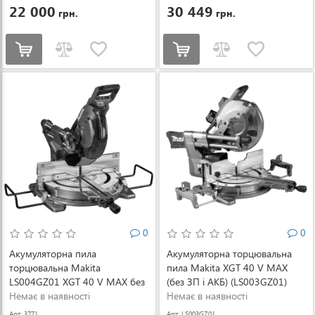
22 000
30 449
грн.
грн.
0
0
Акумуляторна пила
Акумуляторна торцювальна
торцювальна Makita
пила Makita XGT 40 V MAX
LS004GZ01 XGT 40 V MAX без
(без ЗП і АКБ) (LS003GZ01)
АКБ та зарядного пристрою
Немає в наявності
Немає в наявності
(LS004GZ01)
Арт: 3771
Арт: LS003GZ01