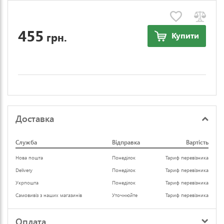
455
грн.
Купити
Доставка
Служба
Відправка
Вартість
Нова пошта
Понеділок
Тариф перевізника
Delivery
Понеділок
Тариф перевізника
Укрпошта
Понеділок
Тариф перевізника
Самовивіз з наших магазинів
Уточнюйте
Тариф перевізника
Оплата