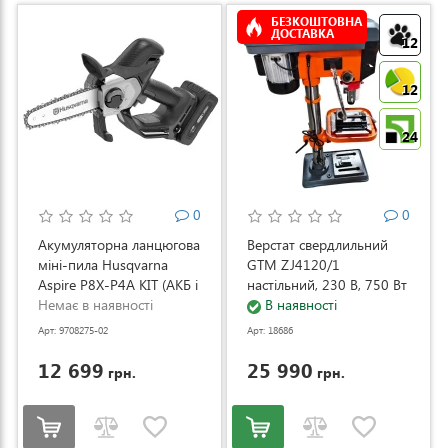
БЕЗКОШТОВНА
ДОСТАВКА
12
12
24
0
0
Акумуляторна ланцюгова
Верстат свердлильний
міні-пила Husqvarna
GTM ZJ4120/1
Aspire P8X-P4A KIT (АКБ і
настільний, 230 В, 750 Вт
ЗП) (9708275-02)
Немає в наявності
(ZJ4120/1)
В наявності
Арт: 9708275-02
Арт: 18686
12 699
25 990
грн.
грн.