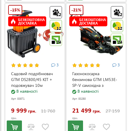
-15%
-21%
12
12
БЕЗКОШТОВНА
БЕЗКОШТОВНА
ДОСТАВКА
ДОСТАВКА
12
12
24
24
3
3
Садовий подрібнювач
Газонокосарка
GTM DS2800/45 KIT +
бензинова GTM LM53E-
подовжувач 10м
SP-V самохідна з
(DS2800/45_KIT+ext.cord)
В наявності
електростартером та
В наявності
регулюванням швидкості
Арт: 83871
Арт: 83280
(LM53E-SP-V)
9 999
21 499
11 760
27 159
грн.
грн.
грн.
грн.