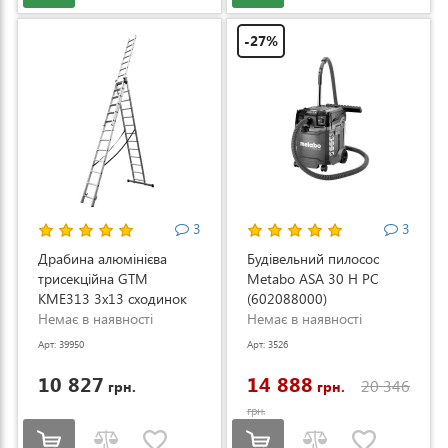
-27%
3
3
Драбина алюмінієва
Будівельний пилосос
трисекційна GTM
Metabo ASA 30 H PC
KME313 3x13 сходинок
(602088000)
3.53-8.93м (KME313)
Немає в наявності
Немає в наявності
Арт: 39950
Арт: 3526
10 827
14 888
20 346
грн.
грн.
грн.