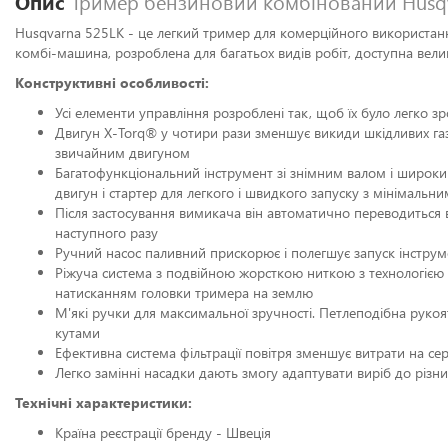
Опис
Тример бензиновий комбінований Husqv
Husqvarna 525LK - це легкий тример для комерційного використан
комбі-машина, розроблена для багатьох видів робіт, доступна велика
Конструктивні особливості:
Усі елементи управління розроблені так, щоб їх було легко з
Двигун X-Torq® у чотири рази зменшує викиди шкідливих газ
звичайним двигуном
Багатофункціональний інструмент зі знімним валом і широк
двигун і стартер для легкого і швидкого запуску з мінімаль
Після застосування вимикача він автоматично переводиться 
наступного разу
Ручний насос паливний прискорює і полегшує запуск інструме
Ріжуча система з подвійною жорсткою ниткою з технологією 
натисканням головки тримера на землю
М'які ручки для максимальної зручності. Петлеподібна рукоя
кутами
Ефективна система фільтрації повітря зменшує витрати на сер
Легко замінні насадки дають змогу адаптувати виріб до різн
Технічні характеристики:
Країна реєстрації бренду - Швеція