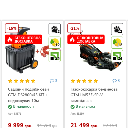
-15%
-21%
12
12
БЕЗКОШТОВНА
БЕЗКОШТОВНА
ДОСТАВКА
ДОСТАВКА
12
12
24
24
3
3
Садовий подрібнювач
Газонокосарка бензинова
GTM DS2800/45 KIT +
GTM LM53E-SP-V
подовжувач 10м
самохідна з
(DS2800/45_KIT+ext.cord)
В наявності
електростартером та
В наявності
регулюванням швидкості
Арт: 83871
Арт: 83280
(LM53E-SP-V)
9 999
21 499
11 760
27 159
грн.
грн.
грн.