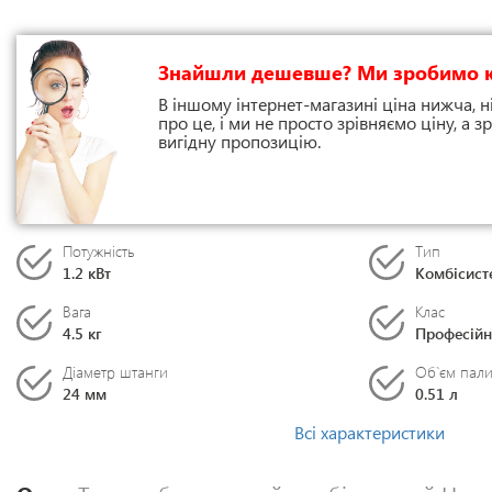
Знайшли дешевше? Ми зробимо 
В іншому інтернет-магазині ціна нижча, н
про це, і ми не просто зрівняємо ціну, а
вигідну пропозицію.
Потужність
Тип
1.2 кВт
Комбісист
Вага
Клас
4.5 кг
Професій
Діаметр штанги
Об`єм пали
24 мм
0.51 л
Всі характеристики