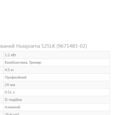
аний Husqvarna 525LK (9671483-02)
1.2 кВт
Комбісистема, Тример
4.5 кг
Професійний
24 мм
0.51 л
D-подібна
Алюміній
25.4 см3