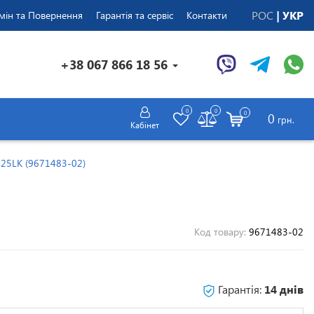
РОС
УКР
мін та Повернення
Гарантія та сервіс
Контакти
+38 067 866 18 56
0
0
0
0
грн.
Кабінет
25LK (9671483-02)
Код товару:
9671483-02
Гарантія:
14 днів