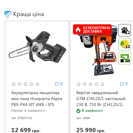
Краща ціна
БЕЗКОШТОВНА
ДОСТАВКА
12
12
24
0
0
Акумуляторна ланцюгова
Верстат свердлильний
міні-пила Husqvarna Aspire
GTM ZJ4120/1 настільний,
P8X-P4A KIT (АКБ і ЗП)
230 В, 750 Вт (ZJ4120/1)
(9708275-02)
Немає в наявності
В наявності
Арт: 9708275-02
Арт: 18686
12 699
25 990
грн.
грн.