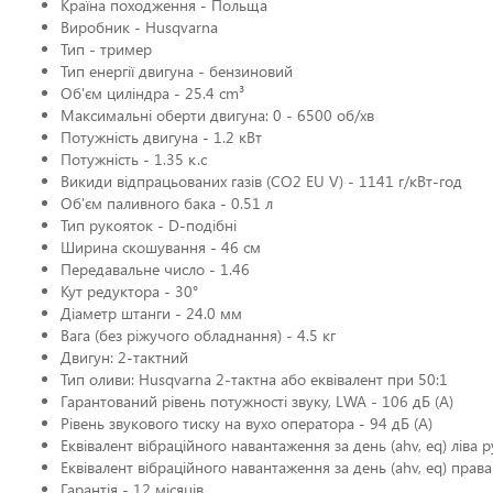
Країна походження - Польща
Виробник - Husqvarna
Тип - тример
Тип енергії двигуна - бензиновий
Об'єм циліндра - 25.4 cm³
Максимальні оберти двигуна: 0 - 6500 об/хв
Потужність двигуна - 1.2 кВт
Потужність - 1.35 к.с
Викиди відпрацьованих газів (CO2 EU V) - 1141 г/кВт-год
Об'єм паливного бака - 0.51 л
Тип рукояток - D-подібні
Ширина скошування - 46 см
Передавальне число - 1.46
Кут редуктора - 30°
Діаметр штанги - 24.0 мм
Вага (без ріжучого обладнання) - 4.5 кг
Двигун: 2-тактний
Тип оливи: Husqvarna 2-тактна або еквівалент при 50:1
Гарантований рівень потужності звуку, LWA - 106 дБ (А)
Рівень звукового тиску на вухо оператора - 94 дБ (А)
Еквівалент вібраційного навантаження за день (ahv, eq) ліва р
Еквівалент вібраційного навантаження за день (ahv, eq) права
Гарантія - 12 місяців