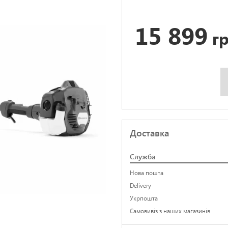
15 899
гр
Доставка
Служба
Нова пошта
Delivery
Укрпошта
Самовивіз з наших магазинів