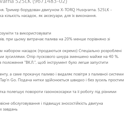
arna 525LK (9671483-02)
ня. Тример борудован двигуном X-TORQ Husqvarna. 525LK -
 кількість насадок, як аксесуари, для їх виконання.
розуміти та використовувати
ів, при цьому витрачає палива на 20% менше порівняно зі
им набором насадок (продаються окремо) Спеціально розроблені
ними зусиллями. Опір пускового шнура зменшено майже на 40 %.
в положення "ВКЛ.", щоб інструмент було легше запустити
нту, а саме прокачує паливо і видаляє повітря з паливної системи
Tap'n Go. Подача нитки здійснюється швидко і без зусиль простим
тка полегшує повороти газонокосарки та її роботу під різними
вісне обслуговування і підвищує зносостійкість двигуна
их завдань