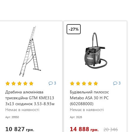
-27%
3
3
Драбина алюмінієва
Будівельний пилосос
трисекційна GTM KME313
Metabo ASA 30 H PC
3x13 сходинок 3.53-8.93м
(602088000)
(KME313)
Немає в наявності
Немає в наявності
Арт: 39950
Арт: 3526
10 827
14 888
20 346
грн.
грн.