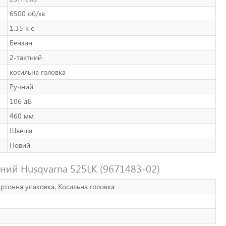
6500 об/хв
1.35 к.с
Бензин
2-тактний
косильна головка
Ручний
106 дБ
460 мм
Швеція
Новий
ий Husqvarna 525LK (9671483-02)
Картонна упаковка, Косильна головка