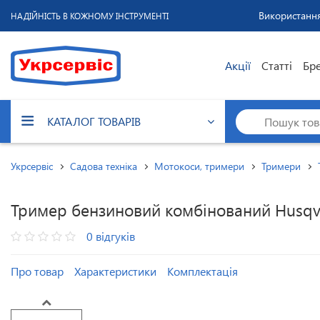
Використання
НАДІЙНІСТЬ В КОЖНОМУ ІНСТРУМЕНТІ
Акції
Статті
Бр
КАТАЛОГ ТОВАРІВ
Укрсервіс
Садова техніка
Мотокоси, тримери
Тримери
Тример бензиновий комбінований Husqva
0 відгуків
Про товар
Характеристики
Комплектація