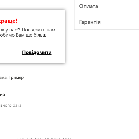
Оплата
краще!
Гарантія
іж у нас?! Повідомте нам
 зробимо Вам ще більш
Повідомити
ема, Тример
ний
вного бака