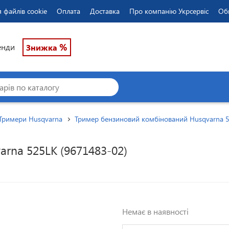
 файлів cookie
Оплата
Доставка
Про компанію Укрсервіс
Об
%
енди
Знижка
Тримери Husqvarna
Тример бензиновий комбінований Husqvarna 5
rna 525LK (9671483-02)
Немає в наявності