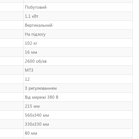
Побутовий
1.1 кВт
Вертикальний
На підлогу
102 кг
16 мм
2600 об/хв
MT3
12
З регулюванням
Від мережі 380 В
215 мм
560х340 мм
330х330 мм
80 мм