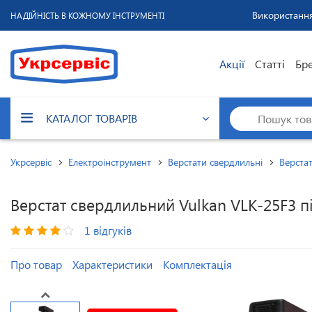
Використання
НАДІЙНІСТЬ В КОЖНОМУ ІНСТРУМЕНТІ
Акції
Статті
Бр
КАТАЛОГ ТОВАРІВ
Укрсервіс
Електроінструмент
Верстати свердлильні
Верстат
Верстат свердлильний Vulkan VLK-25F3 пі
1 відгуків
Про товар
Характеристики
Комплектація