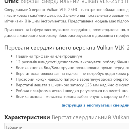
Опис
Верстат свердлильний Vulkan VLK-25F3 пі
Свердлильний верстат Vulkan VLK-25F3 - електричне обладнання для 
пластикових і кам'яних деталях. Залежно від поставленого завдан
мітчиками й іншим інструментом. Представлена модель має підлог
Призначення і сфера застосування: свердління, розсвердлювання, з
дисків з листового матеріалу. Використовується в домашніх і профе
Переваги свердлильного верстата Vulkan VLK-
Надійний трифазний електродвигун
12 режимів швидкості дозволяють виконувати роботу більш я
Велика кнопка Вкл/Викл зручно розташована прямо перед 
Верстат встановлюється на підлозі і не потребує додаткових
Прозорий кожух навколо патрона забезпечує захист операто
Верстатні лещата з шириною затиску 125 мм надійно фіксую
Робоча платформа легко і швидко регулюється по висоті, що
Велика основа і металева колона забезпечують хорошу стійкіс
Інструкція з експлуатації свердл
Характеристики
Верстат свердлильний Vulkan
Габарити