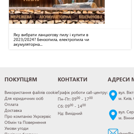
Яку вибрати ланцюгову пилу і купити в
2023/2024? Бензопила, електропила чи
акумуляторна...
ПОКУПЦЯМ
КОНТАКТИ
АДРЕСИ 
Використання файлів cookie
Графік роботи call-центру:
вул. Вік
Для юридичних осіб
м. Київ,
00
00
Пн-Пт: 09
- 17
Оплата
00
00
Сб: 09
- 14
Доставка
вул. Сер
Нд: Вихідний
Про компанію Укрсервіс
м. Вінн
Обмін та Повернення
Умови угоди
shop@e-