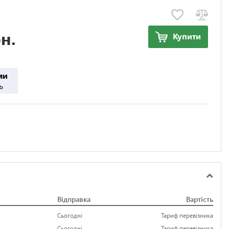
н.
Купити
ми
ь
Відправка
Вартість
Сьогодні
Тариф перевізника
Сьогодні
Тариф перевізника