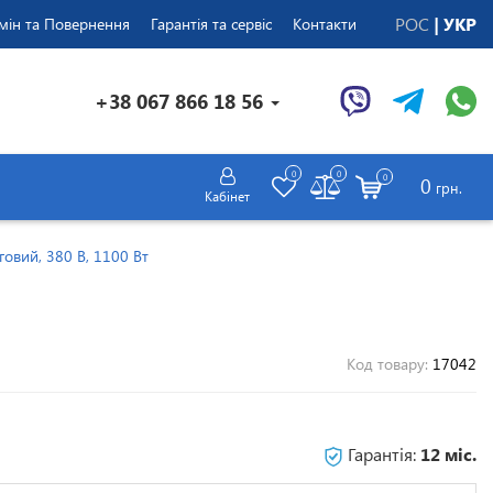
РОС
УКР
мін та Повернення
Гарантія та сервіс
Контакти
+38 067 866 18 56
0
0
0
0
грн.
Кабінет
говий, 380 В, 1100 Вт
Код товару:
17042
Гарантія:
12 міс.