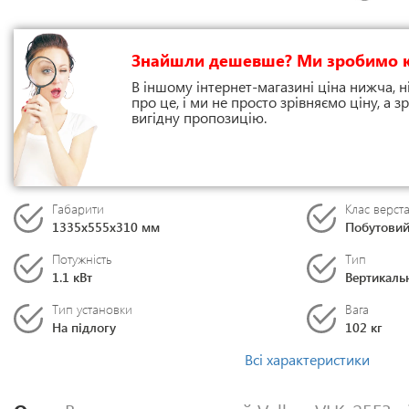
Знайшли дешевше? Ми зробимо 
В іншому інтернет-магазині ціна нижча, н
про це, і ми не просто зрівняємо ціну, а
вигідну пропозицію.
Габарити
Клас верст
1335x555x310 мм
Побутови
Потужність
Тип
1.1 кВт
Вертикаль
Тип установки
Вага
На підлогу
102 кг
Всі характеристики