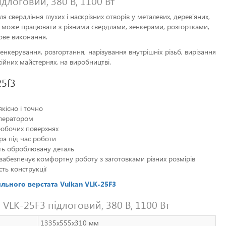
длоговий, 380 В, 1100 Вт
свердління глухих і наскрізних отворів у металевих, дерев'яних,
ня може працювати з різними свердлами, зенкерами, розгортками,
ове виконання.
енкерування, розгортання, нарізування внутрішніх різьб, вирізання
сійних майстернях, на виробництві.
25f3
кісно і точно
оператором
 робочих поверхнях
ра під час роботи
ть оброблювану деталь
 забезпечує комфортну роботу з заготовками різних розмірів
ть конструкції
ильного верстата Vulkan VLK-25F3
 VLK-25F3 підлоговий, 380 В, 1100 Вт
1335x555x310 мм