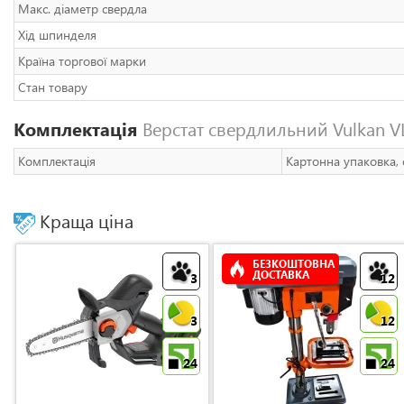
Макс. діаметр свердла
Хід шпинделя
Країна торгової марки
Стан товару
Комплектація
Верстат свердлильний Vulkan VL
Комплектація
Картонна упаковка, 
Краща ціна
БЕЗКОШТОВНА
ДОСТАВКА
3
12
3
12
24
24