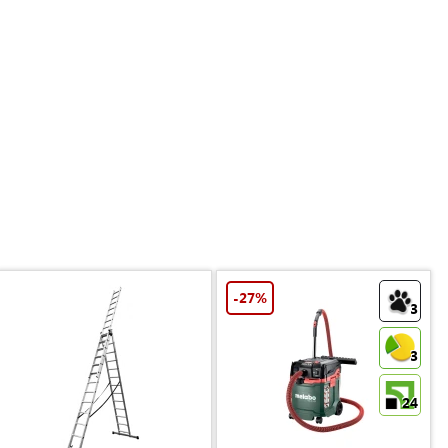
-27%
3
3
24