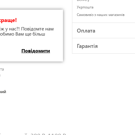
Укрпошта
Самовивіз з наших магазинів
краще!
іж у нас?! Повідомте нам
Оплата
 зробимо Вам ще більш
Гарантія
Повідомити
ата
й
ний