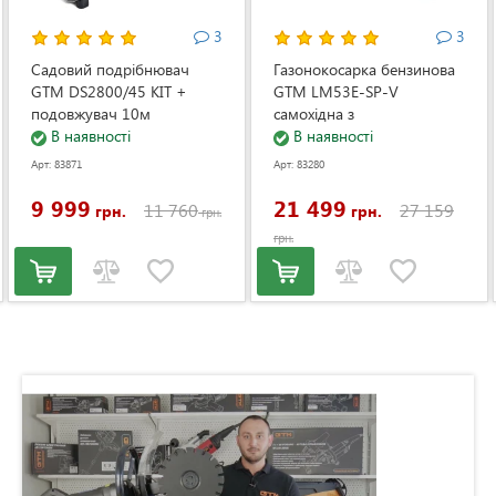
3
3
Садовий подрібнювач
Газонокосарка бензинова
GTM DS2800/45 KIT +
GTM LM53E-SP-V
подовжувач 10м
самохідна з
(DS2800/45_KIT+ext.cord)
В наявності
електростартером та
В наявності
регулюванням швидкості
Арт: 83871
Арт: 83280
(LM53E-SP-V)
9 999
21 499
11 760
27 159
грн.
грн.
грн.
грн.