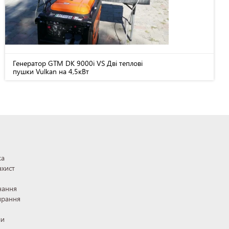
Генератор GTM DK 9000i VS Дві теплові
пушки Vulkan на 4,5кВт
ка
ахист
нання
ирання
ли