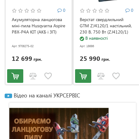
0
0
Акумуляторна ланцюгова
Верстат свердлильний
міні-пила Husqvarna Aspire
GTM ZJ4120/1 настільний,
P8X-P4A KIT (АКБ і ЗП)
230 В, 750 Вт (ZJ4120/1)
(9708275-02)
В наявності
Арт: 9708275-02
Арт: 18686
12 699
25 990
грн.
грн.
Відео на каналі УКРСЕРВІС