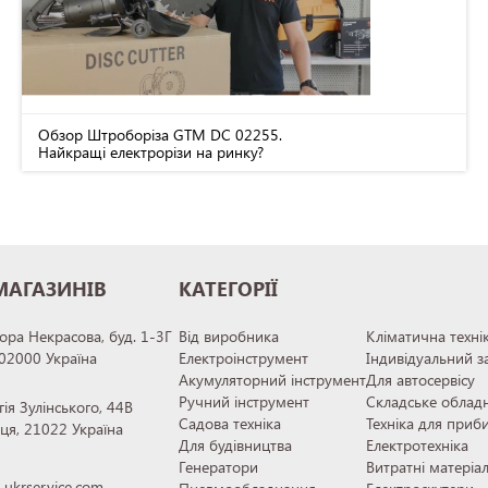
Обзор Штроборіза GTM DC 02255.
Найкращі електрорізи на ринку?
МАГАЗИНІВ
КАТЕГОРІЇ
тора Некрасова, буд. 1-3Г
Від виробника
Кліматична техні
 02000 Україна
Електроінструмент
Індивідуальний з
Акумуляторний інструмент
Для автосервісу
Ручний інструмент
Складське облад
гія Зулінського, 44В
Садова техніка
Техніка для приб
иця, 21022 Україна
Для будівництва
Електротехніка
Генератори
Витратні матеріа
ukrservice.com