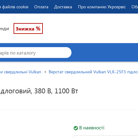
 файлів cookie
Оплата
Доставка
Про компанію Укрсервіс
Об
%
енди
Знижка
и свердлильні Vulkan
Верстат свердлильний Vulkan VLK-25F3 підло
длоговий, 380 В, 1100 Вт
В наявності