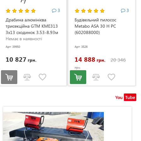
3
3
Драбина алюмінієва
Будівельний пилосос
трисекційна GTM KME313
Metabo ASA 30 H PC
3x13 сходинок 3.53-8.93м
(602088000)
(KME313)
Немає в наявності
Арт: 39950
Арт: 3526
10 827
14 888
20 346
грн.
грн.
грн.