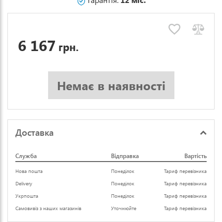
6 167
грн.
Немає в наявності
Доставка
Служба
Відправка
Вартість
Нова пошта
Понеділок
Тариф перевізника
Delivery
Понеділок
Тариф перевізника
Укрпошта
Понеділок
Тариф перевізника
Самовивіз з наших магазинів
Уточнюйте
Тариф перевізника