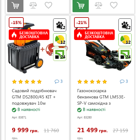
-15%
-21%
12
12
БЕЗКОШТОВНА
БЕЗКОШТОВНА
ДОСТАВКА
ДОСТАВКА
12
12
24
24
3
3
Садовий подрібнювач
Газонокосарка
GTM DS2800/45 KIT +
бензинова GTM LM53E-
подовжувач 10м
SP-V самохідна з
(DS2800/45_KIT+ext.cord)
В наявності
електростартером та
В наявності
регулюванням швидкості
Арт: 83871
Арт: 83280
(LM53E-SP-V)
9 999
21 499
11 760
27 159
грн.
грн.
грн.
грн.