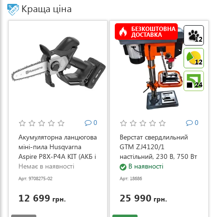
Краща ціна
БЕЗКОШТОВНА
ДОСТАВКА
12
12
24
0
0
Акумуляторна ланцюгова
Верстат свердлильний
міні-пила Husqvarna
GTM ZJ4120/1
Aspire P8X-P4A KIT (АКБ і
настільний, 230 В, 750 Вт
ЗП) (9708275-02)
Немає в наявності
(ZJ4120/1)
В наявності
Арт: 9708275-02
Арт: 18686
12 699
25 990
грн.
грн.