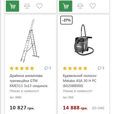
-27%
3
3
Драбина алюмінієва
Будівельний пилосос
трисекційна GTM
Metabo ASA 30 H PC
KME313 3x13 сходинок
(602088000)
3.53-8.93м (KME313)
Немає в наявності
Немає в наявності
Арт: 39950
Арт: 3526
10 827
14 888
20 346
грн.
грн.