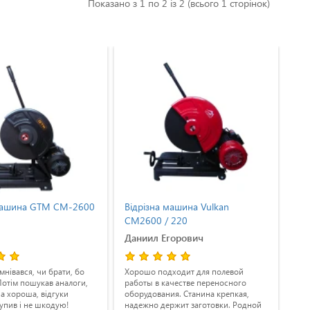
Показано з 1 по 2 із 2 (всього 1 сторінок)
 машина GTM CM-2600
Відрізна машина Vulkan
Ві
CM2600 / 220
DW
Даниил Егорович
Гр
мнівався, чи брати, бо
Хорошо подходит для полевой
Чис
Потім пошукав аналоги,
работы в качестве переносного
сміт
на хороша, відгуки
оборудования. Станина крепкая,
стр
Купив і не шкодую!
надежно держит заготовки. Родной
фік