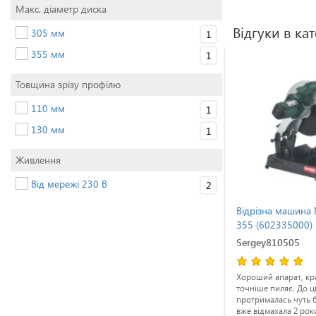
Макс. діаметр диска
Відгуки в кат
305 мм
1
355 мм
1
Товщина зрізу профілю
110 мм
1
130 мм
1
Живлення
Від мережі 230 В
2
Відрізна машина Stanley SSC22
Відрізна машина
(SSC22)
355 (602335000)
Волощук П.
Sergey810505
ак
Потужна і оборотиста пилка.
Хороший апарат, кр
сно і
Незамінна при розкрійці і різці
точніше пиляє. До ць
 ніж
профільних труб. Постійно
протрималась чуть б
 і часто
використовую її при роботі з
вже відмахала 2 роки