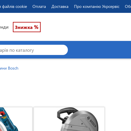
 файлів cookie
Оплата
Доставка
Про компанію Укрсервіс
Об
%
енди
Знижка
шини Bosch