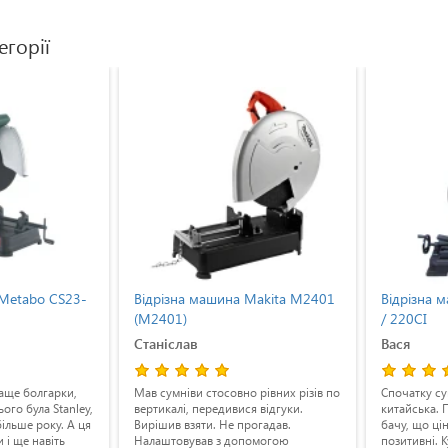
егорії
 Metabo CS23-
Відрізна машина Makita M2401
Відрізна
(M2401)
/ 220CI
Станіслав
Вася
аще болгарки,
Мав сумніви стосовно рівних різів по
Спочатку су
ого була Stanley,
вертикалі, передивися відгуки.
китайська. 
ільше року. А ця
Вирішив взяти. Не прогадав.
бачу, що ці
 і ще навіть
Налаштовував з допомогою
позитивні. 