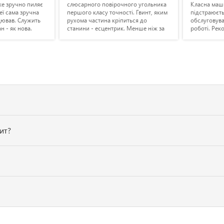
же зручно пиляє
слюсарного повірочного угольника
Класна маши
еї сама зручна
першого класу точності. Гвинт, яким
підстраюєть
цював. Служить
рухома частина кріпиться до
обслуговува
н - як нова.
станини - есцентрик. Менше ніж за
роботі. Рек
ась трохи між
хвилину, виставив диск у
дую.
вертикальній площині - рівно
перпендикулярно відносно станини.
І питання вирішилось. Сама станина
жорстка, упор фантастичний. У
всьому іншому, як і будь який станок,
просто потребує настройки.
ит?