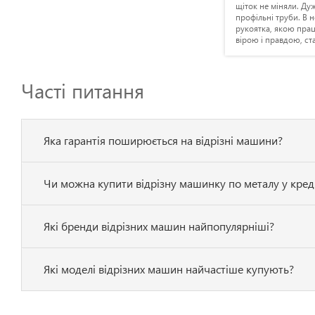
 тому
монтажу воріт, хвірток і навісів. В
щіток не міняли. Ду
е точно,
мене до неї претензій немає, свою
профільні труби. В н
йно)
роботу виконує - тим самим мою
рукоятка, якою пра
р, і
роботу спрощує в рази.
вірою і правдою, ста
Краска лише витерл
лещатами. Рекомен
Часті питання
Яка гарантія поширюється на відрізні машини?
Чи можна купити відрізну машинку по металу у кред
Які бренди відрізних машин найпопулярніші?
Які моделі відрізних машин найчастіше купують?