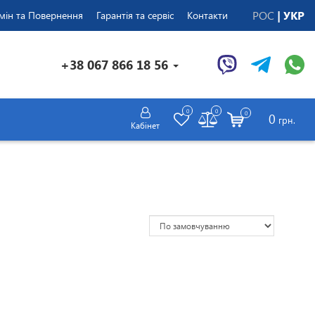
РОС
УКР
мін та Повернення
Гарантія та сервіс
Контакти
+38 067 866 18 56
0
0
0
0
грн.
Кабінет