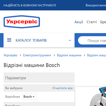
Використання
НАДІЙНІСТЬ В КОЖНОМУ ІНСТРУМЕНТІ
Акції
Статті
Бр
КАТАЛОГ ТОВАРІВ
Укрсервіс
Електроінструмент
Відрізні машини
Відрізні ма
Відрізні машини Bosch
Параметри
Ви вибрали
Очистити все
Виробник
Bosch
×
Виробник