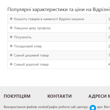
Популярні характеристики та ціни на Відріз
🔷 Кількість товарів в наявності Відрізні машини
🔷 Товщина зрізу профілю
🔷 Потужність
2
🔷 Посадковий отвір
2
🔷 Самий дешевий товар
7
🔷 Самый дорогий товар
4
ПОКУПЦЯМ
КОНТАКТИ
АДРЕСИ 
Використання файлів cookie
Графік роботи call-центру:
вул. Вік