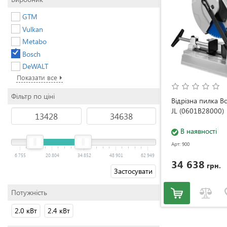
GTM
Vulkan
Metabo
Bosch
DeWALT
Показати все
Фільтр по ціні
Відрізна пилка B
JL (0601B28000)
В наявності
Арт: 900
6 755
20 804
34 852
48 901
62 949
34 638
грн.
Застосувати
Потужність
2.0 кВт
2.4 кВт