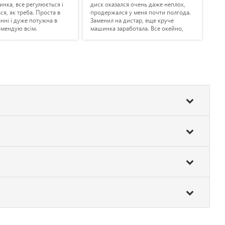
нка, все регулюється і
диск оказался очень даже неплох,
+ з
ся, як треба. Проста в
продержался у меня почти полгода.
дис
нні і дуже потужна в
Заменил на дистар, еще круче
вже
омендую всім.
машинка заработала. Все окейно,
точ
советую к приобретению.