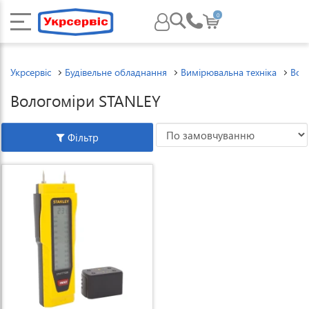
0
Укрсервіс
Будівельне обладнання
Вимірювальна техніка
Вол
Вологоміри STANLEY
Фільтр