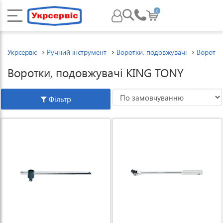
0
Укрсервіс
Ручний інструмент
Воротки, подовжувачі
Воротки
Воротки, подовжувачі KING TONY
Фільтр