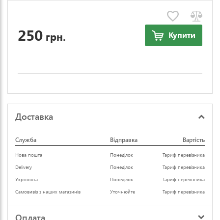
250
грн.
Купити
Доставка
Служба
Відправка
Вартість
Нова пошта
Понеділок
Тариф перевізника
Delivery
Понеділок
Тариф перевізника
Укрпошта
Понеділок
Тариф перевізника
Самовивіз з наших магазинів
Уточнюйте
Тариф перевізника
Оплата