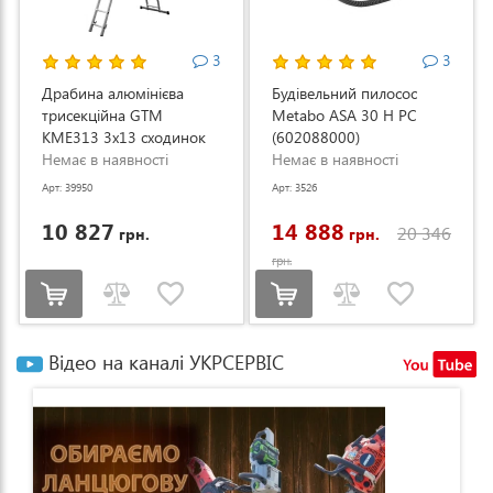
3
3
Драбина алюмінієва
Будівельний пилосос
трисекційна GTM
Metabo ASA 30 H PC
KME313 3x13 сходинок
(602088000)
3.53-8.93м (KME313)
Немає в наявності
Немає в наявності
Арт: 39950
Арт: 3526
10 827
14 888
20 346
грн.
грн.
грн.
Відео на каналі УКРСЕРВІС