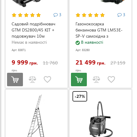
3
3
Садовий подрібнювач
Газонокосарка
GTM DS2800/45 KIT +
бензинова GTM LM53E-
подовжувач 10м
SP-V самохідна з
(DS2800/45_KIT+ext.cord)
Немає в наявності
електростартером та
В наявності
регулюванням швидкості
Арт: 83871
Арт: 83280
(LM53E-SP-V)
9 999
21 499
11 760
27 159
грн.
грн.
грн.
грн.
-27%