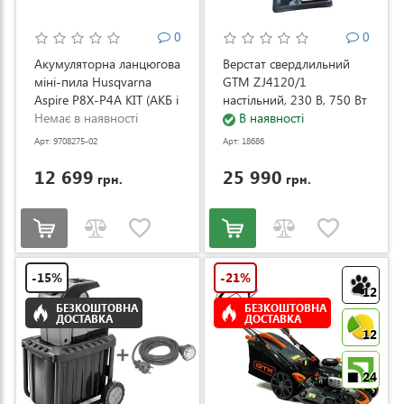
0
0
Акумуляторна ланцюгова
Верстат свердлильний
міні-пила Husqvarna
GTM ZJ4120/1
Aspire P8X-P4A KIT (АКБ і
настільний, 230 В, 750 Вт
ЗП) (9708275-02)
Немає в наявності
(ZJ4120/1)
В наявності
Арт: 9708275-02
Арт: 18686
12 699
25 990
грн.
грн.
-15%
-21%
12
БЕЗКОШТОВНА
БЕЗКОШТОВНА
ДОСТАВКА
ДОСТАВКА
12
24