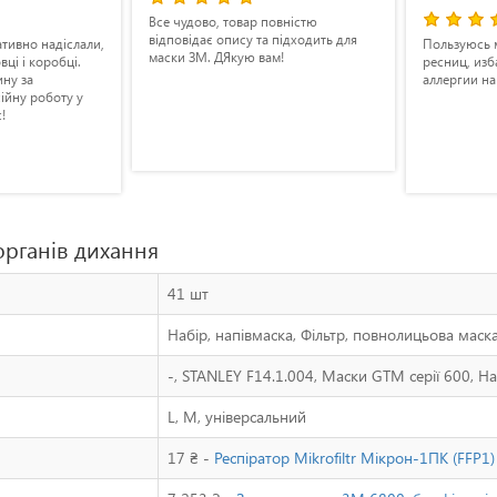
Все чудово, товар повністю
відповідає опису та підходить для
тивно надіслали,
Пользуюсь 
маски ЗМ. ДЯкую вам!
вці і коробці.
ресниц, изб
ину за
аллергии на
ійну роботу у
!
органів дихання
41 шт
Набір, напівмаска, Фільтр, повнолицьова маск
-, STANLEY F14.1.004, Маски GTM серії 600, Н
L, M, універсальний
17 ₴ -
Респіратор Mikrofiltr Мікрон-1ПК (FFP1)