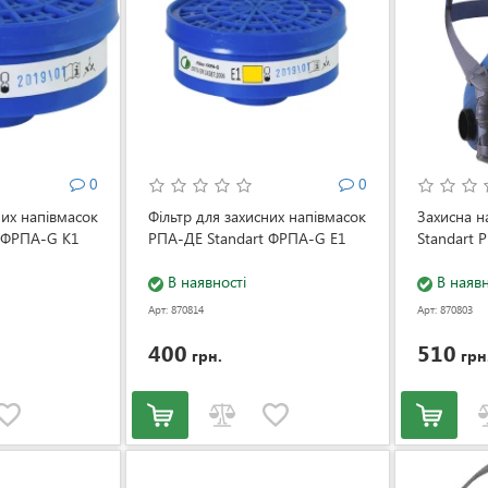
0
0
них напівмасок
Фільтр для захисних напівмасок
Захисна н
 ФРПА-G K1
РПА-ДЕ Standart ФРПА-G Е1
Standart 
В наявності
В наявн
Арт: 870814
Арт: 870803
400
510
грн.
грн