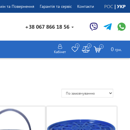
РОС
УКР
мін та Повернення
Гарантія та сервіс
Контакти
+38 067 866 18 56
0
0
0
0
грн.
Кабінет