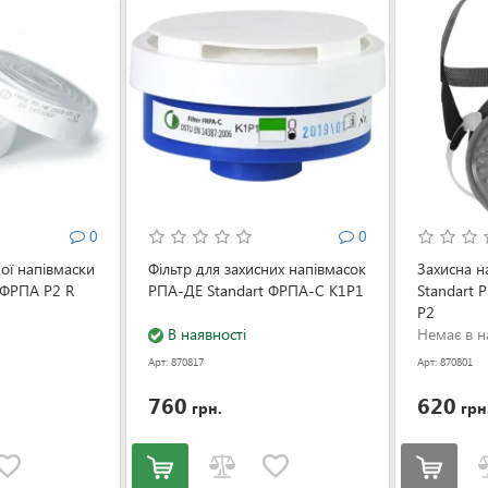
0
0
ної напівмаски
Фільтр для захисних напівмасок
Захисна н
 ФРПА Р2 R
РПА-ДЕ Standart ФРПА-С K1Р1
Standart 
Р2
В наявності
Немає в н
Арт: 870817
Арт: 870801
760
620
грн.
грн