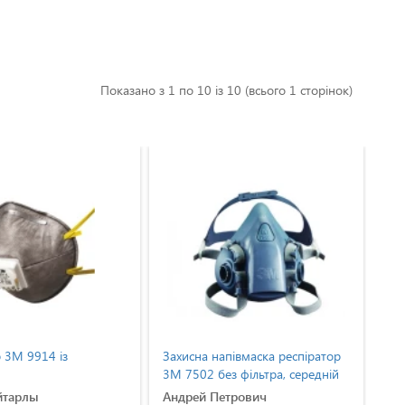
Показано з 1 по 10 із 10 (всього 1 сторінок)
р 3М 9914 із
Захисна напівмаска респіратор
Зах
3M 7502 без фільтра, середній
3M 
розмір
ро
йтарлы
Андрей Петрович
Ан