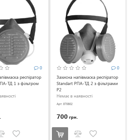
0
0
апівмаска респіратор
Захисна напівмаска респіратор
РПА-ТД 1 з фільтром
Standart РПА-ТД 2 з фільтрами
P2
аявності
Немає в наявності
Арт: 870802
700
.
грн.