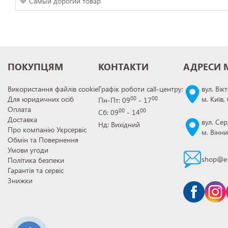
🔷 Самый дорогий товар
ПОКУПЦЯМ
КОНТАКТИ
АДРЕСИ 
Використання файлів cookie
Графік роботи call-центру:
вул. Вік
Для юридичних осіб
м. Київ,
00
00
Пн-Пт: 09
- 17
Оплата
00
00
Сб: 09
- 14
Доставка
вул. Сер
Нд: Вихідний
Про компанію Укрсервіс
м. Вінн
Обмін та Повернення
Умови угоди
shop@e-
Політика безпеки
Гарантія та сервіс
Знижки