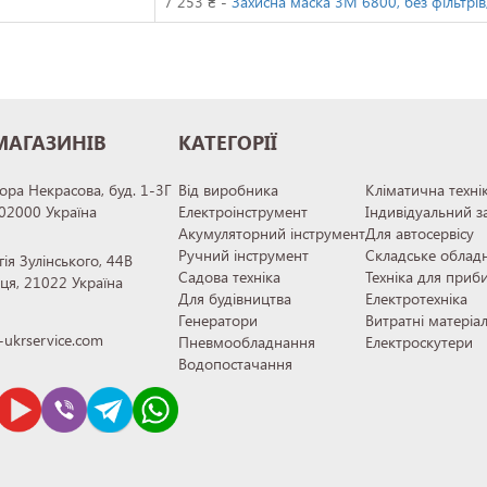
7 253 ₴ -
Захисна маска 3М 6800, без фільтрів
МАГАЗИНІВ
КАТЕГОРІЇ
тора Некрасова, буд. 1-3Г
Від виробника
Кліматична техні
 02000 Україна
Електроінструмент
Індивідуальний з
Акумуляторний інструмент
Для автосервісу
Ручний інструмент
Складське облад
гія Зулінського, 44В
Садова техніка
Техніка для приб
иця, 21022 Україна
Для будівництва
Електротехніка
Генератори
Витратні матеріа
ukrservice.com
Пневмообладнання
Електроскутери
Водопостачання