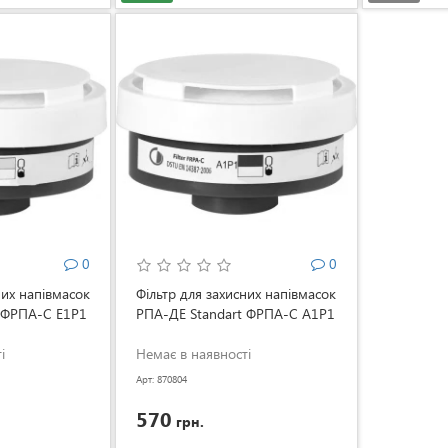
0
0
них напівмасок
Фільтр для захисних напівмасок
 ФРПА-С Е1Р1
РПА-ДЕ Standart ФРПА-С А1Р1
і
Немає в наявності
Арт: 870804
570
грн.