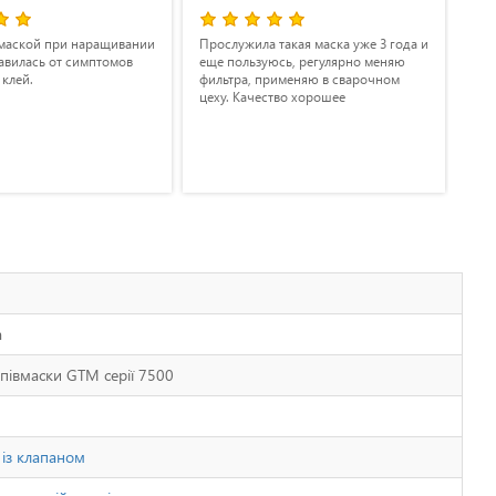
маской при наращивании
Прослужила такая маска уже 3 года и
Не 
авилась от симптомов
еще пользуюсь, регулярно меняю
вир
 клей.
фильтра, применяю в сварочном
куп
цеху. Качество хорошее
вик
а
апівмаски GTM серії 7500
 із клапаном