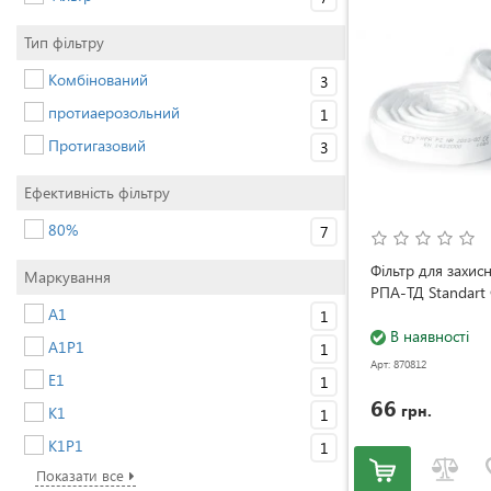
Тип фільтру
Комбінований
3
протиаерозольний
1
Протигазовий
3
Ефективність фільтру
80%
7
Фільтр для захис
Маркування
РПА-ТД Standart
A1
1
В наявності
A1Р1
1
Арт: 870812
E1
1
66
грн.
K1
1
K1Р1
1
Показати все