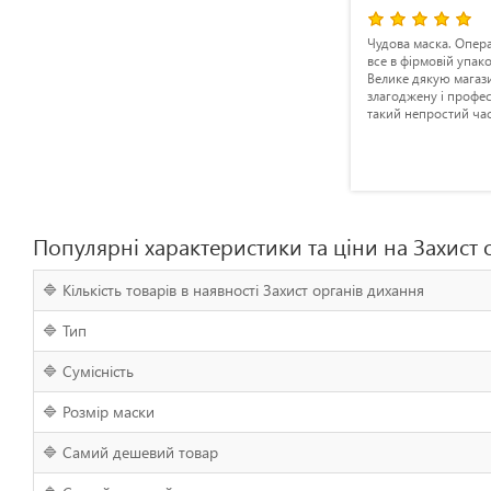
ння -
Отличная качественно выполненная
Чудова маска. Опера
на самій
полумаска. Единственный
все в фірмовій упако
24-190-
недостаток - приглушенность речи,
Велике дякую магаз
поэтому если Ваша деятельность
злагоджену і профес
дства
предполагает большое количество
такий непростий час
ганов
общения - возможно следует взять
одну из "старших" моделей. Товар
щих
был доставлен оперативно и без
ские
промедлений
оліків чи
і Китай,
якісний
Популярні характеристики та ціни на Захист 
🔷 Кількість товарів в наявності Захист органів дихання
🔷 Тип
🔷 Сумісність
🔷 Розмір маски
🔷 Самий дешевий товар