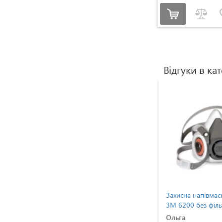
Відгуки в кат
іратор
Захисна напівмаска респіратор
Захисна напівмас
редній
3M 6200 без фільтра, середній
3M 6200 без філь
розмір
розмір
Владислав
Ольга