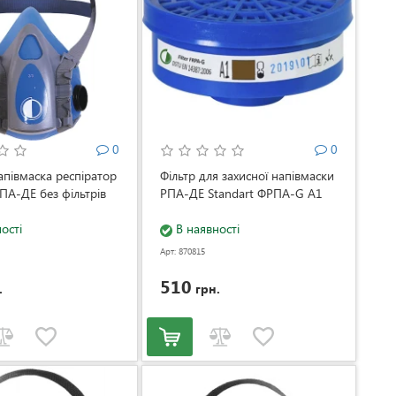
0
0
апівмаска респіратор
Фільтр для захисної напівмаски
РПА-ДЕ без фільтрів
РПА-ДЕ Standart ФРПА-G A1
ості
В наявності
Арт: 870815
510
.
грн.