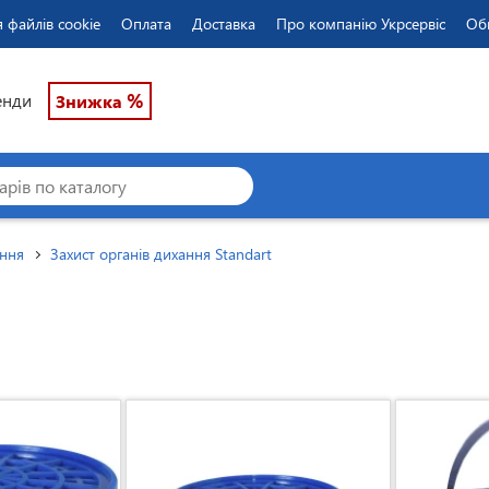
 файлів cookie
Оплата
Доставка
Про компанію Укрсервіс
Об
%
енди
Знижка
ання
Захист органів дихання Standart