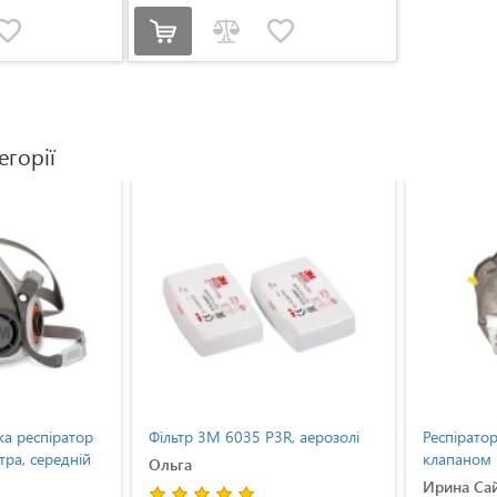
егорії
ка респіратор
Фільтр 3M 6035 P3R, аерозолі
Респірато
тра, середній
клапаном
Ольга
Ирина Са