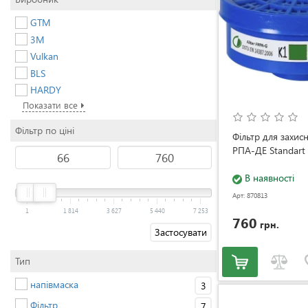
GTM
3M
Vulkan
BLS
HARDY
Показати все
Фільтр по ціні
Фільтр для захис
РПА-ДЕ Standart
В наявності
Арт: 870813
1
1 814
3 627
5 440
7 253
760
грн.
Застосувати
Тип
напівмаска
3
Фільтр
7