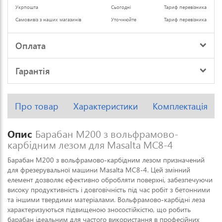
Укрпошта
Сьогодні
Тариф перевізника
Самовивіз з наших магазинів
Уточнюйте
Тариф перевізника
Оплата
Гарантія
Про товар
Характеристики
Комплектація
Опис
Барабан M200 з вольфрамово-
карбідним лезом для Masalta MC8-4
Барабан M200 з вольфрамово‑карбідним лезом призначений
для фрезерувальної машини Masalta MC8‑4. Цей змінний
елемент дозволяє ефективно обробляти поверхні, забезпечуючи
високу продуктивність і довговічність під час робіт з бетонними
та іншими твердими матеріалами. Вольфрамово‑карбідні леза
характеризуються підвищеною зносостійкістю, що робить
барабан ідеальним для частого використання в професійних