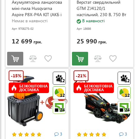
Акумуляторна ланцюгова
Верстат свердлильний
міні-пила Husqvarna
GTM ZJ4120/1
Aspire P8X-P4A KIT (АКБ і
настільний, 230 В, 750 Вт
ЗП) (9708275-02)
Немає в наявності
(ZJ4120/1)
В наявності
Арт: 9708275-02
Арт: 18686
12 699
25 990
грн.
грн.
-15%
-21%
12
12
БЕЗКОШТОВНА
БЕЗКОШТОВНА
ДОСТАВКА
ДОСТАВКА
12
12
24
24
3
3