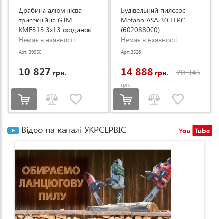
Драбина алюмінієва
Будівельний пилосос
трисекційна GTM
Metabo ASA 30 H PC
KME313 3x13 сходинок
(602088000)
3.53-8.93м (KME313)
Немає в наявності
Немає в наявності
Арт: 39950
Арт: 3526
10 827
14 888
20 346
грн.
грн.
грн.
Відео на каналі УКРСЕРВІС