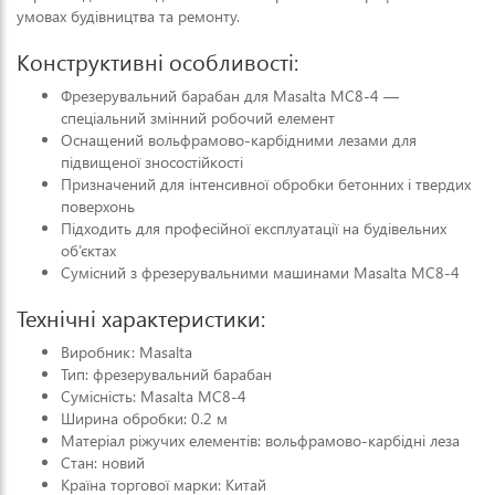
умовах будівництва та ремонту.
Конструктивні особливості:
Фрезерувальний барабан для Masalta MC8‑4 —
спеціальний змінний робочий елемент
Оснащений вольфрамово‑карбідними лезами для
підвищеної зносостійкості
Призначений для інтенсивної обробки бетонних і твердих
поверхонь
Підходить для професійної експлуатації на будівельних
об’єктах
Сумісний з фрезерувальними машинами Masalta MC8‑4
Технічні характеристики:
Виробник: Masalta
Тип: фрезерувальний барабан
Сумісність: Masalta MC8‑4
Ширина обробки: 0.2 м
Матеріал ріжучих елементів: вольфрамово‑карбідні леза
Стан: новий
Країна торгової марки: Китай