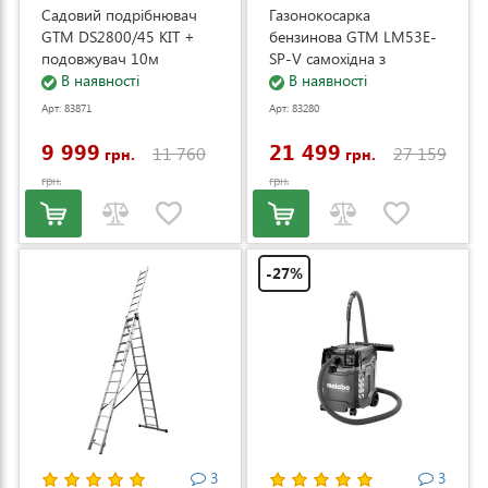
Садовий подрібнювач
Газонокосарка
GTM DS2800/45 KIT +
бензинова GTM LM53E-
подовжувач 10м
SP-V самохідна з
(DS2800/45_KIT+ext.cord)
В наявності
електростартером та
В наявності
регулюванням швидкості
Арт: 83871
Арт: 83280
(LM53E-SP-V)
9 999
21 499
11 760
27 159
грн.
грн.
грн.
грн.
-27%
3
3