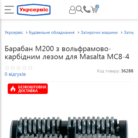
0
Укрсервіс
Будівельне обладнання
Затирочні машини
Затиро
Барабан M200 з вольфрамово-
карбідним лезом для Masalta MC8-4
Код товару:
36288
0 відгуків
БЕЗКОШТОВНА
ДОСТАВКА