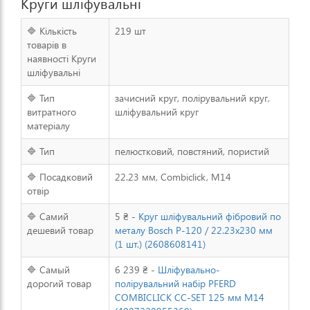
Круги шліфувальні
🔷 Кількість
219 шт
товарів в
наявності Круги
шліфувальні
🔷 Тип
зачисний круг, полірувальний круг,
витратного
шліфувальний круг
матеріалу
🔷 Тип
пелюстковий, повстяний, пористий
🔷 Посадковий
22.23 мм, Combiclick, M14
отвір
🔷 Самий
5 ₴ -
Круг шліфувальний фібровий по
дешевий товар
металу Bosch P-120 / 22.23x230 мм
(1 шт.) (2608608141)
🔷 Самый
6 239 ₴ -
Шліфувально-
дорогий товар
полірувальний набір PFERD
COMBICLICK CC-SET 125 мм M14