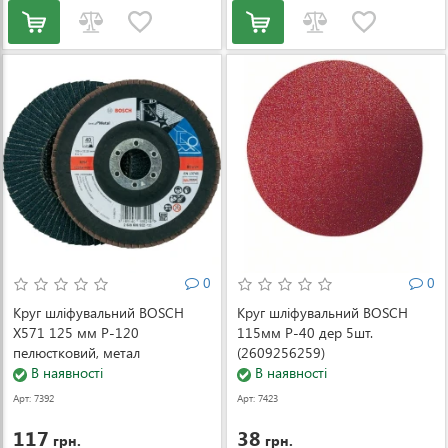
0
0
Круг шліфувальний BOSCH
Круг шліфувальний BOSCH
X571 125 мм P-120
115мм Р-40 дер 5шт.
пелюстковий, метал
(2609256259)
(2608607320)
В наявності
В наявності
Арт: 7392
Арт: 7423
117
38
грн.
грн.