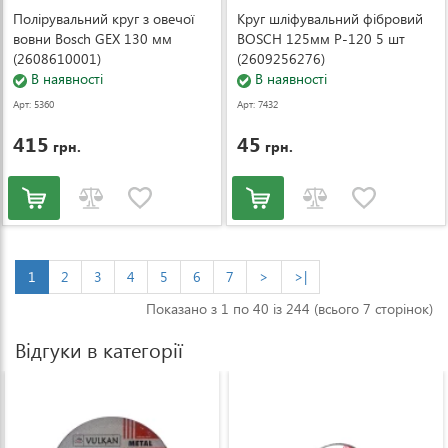
Полірувальний круг з овечої
Круг шліфувальний фібровий
вовни Bosch GEX 130 мм
BOSCH 125мм Р-120 5 шт
(2608610001)
(2609256276)
В наявності
В наявності
Арт: 5360
Арт: 7432
415
45
грн.
грн.
1
2
3
4
5
6
7
>
>|
Показано з 1 по 40 із 244 (всього 7 сторінок)
Відгуки в категорії