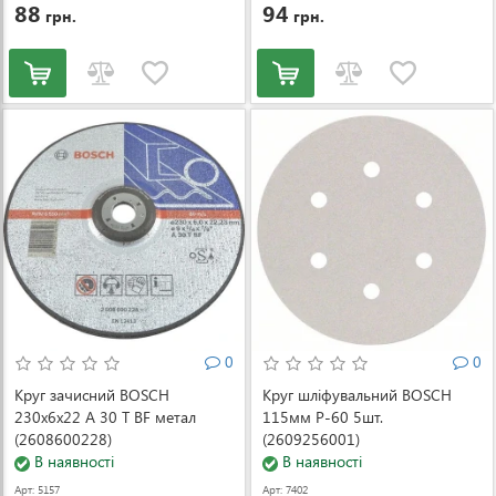
88
94
грн.
грн.
0
0
Круг зачисний BOSCH
Круг шліфувальний BOSCH
230x6x22 A 30 T BF метал
115мм Р-60 5шт.
(2608600228)
(2609256001)
В наявності
В наявності
Арт: 5157
Арт: 7402