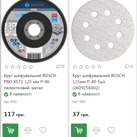
0
0
Круг шліфувальний BOSCH
Круг шліфувальний BOSCH
PRO X571 125 мм P-40
115мм Р-80 5шт.
пелюстковий, метал
(2609256002)
(2608606922)
В наявності
В наявності
Арт: 6753
Арт: 7403
117
37
грн.
грн.