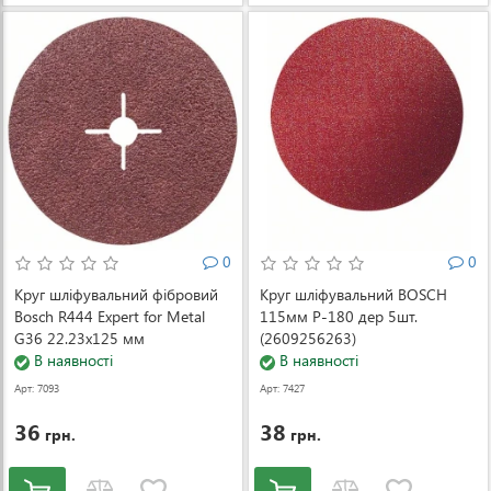
0
0
Круг шліфувальний фібровий
Круг шліфувальний BOSCH
Bosch R444 Expert for Metal
115мм Р-180 дер 5шт.
G36 22.23x125 мм
(2609256263)
(2608607250)
В наявності
В наявності
Арт: 7093
Арт: 7427
36
38
грн.
грн.