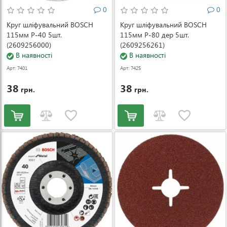
0
0
Круг шліфувальний BOSCH
Круг шліфувальний BOSCH
115мм Р-40 5шт.
115мм Р-80 дер 5шт.
(2609256000)
(2609256261)
В наявності
В наявності
Арт: 7401
Арт: 7425
38
38
грн.
грн.