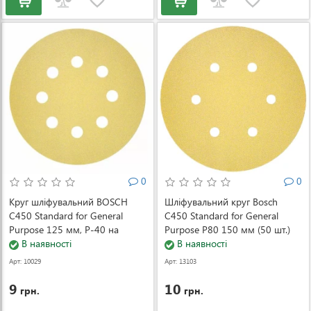
0
0
Круг шліфувальний BOSCH
Шліфувальний круг Bosch
C450 Standard for General
C450 Standard for General
Purpose 125 мм, P-40 на
Purpose P80 150 мм (50 шт.)
липучці (2608621739)
В наявності
(2608621723)
В наявності
Арт: 10029
Арт: 13103
9
10
грн.
грн.