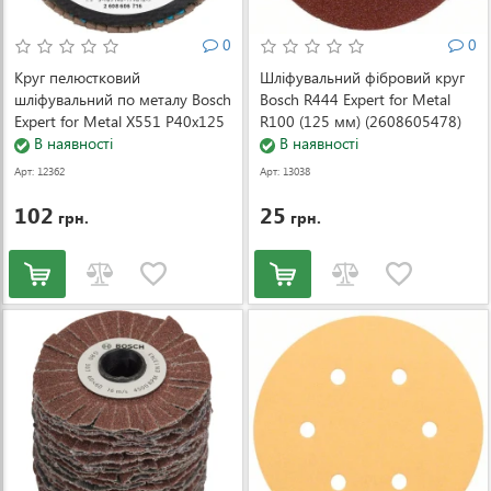
0
0
Круг пелюстковий
Шліфувальний фібровий круг
шліфувальний по металу Bosch
Bosch R444 Expert for Metal
Expert for Metal X551 P40x125
R100 (125 мм) (2608605478)
мм (2608606716)
В наявності
В наявності
Арт: 12362
Арт: 13038
102
25
грн.
грн.