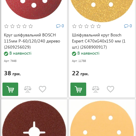
0
0
Круг шліфувальний BOSCH
Шліфувальний круг Bosch
115мм Р-60/120/240 дерево
Expert C470xG40x150 мм (1
(2609256029)
шт.) (2608900917)
В наявності
В наявності
Арт: 7448
Арт: 11788
38
22
грн.
грн.