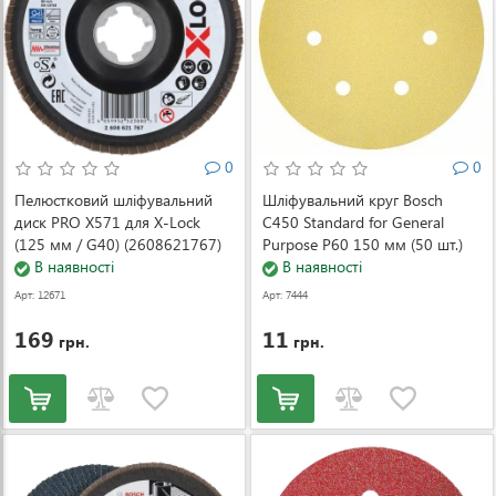
0
0
Пелюстковий шліфувальний
Шліфувальний круг Bosch
диск PRO X571 для X-Lock
C450 Standard for General
(125 мм / G40) (2608621767)
Purpose P60 150 мм (50 шт.)
В наявності
(2608621722)
В наявності
Арт: 12671
Арт: 7444
169
11
грн.
грн.