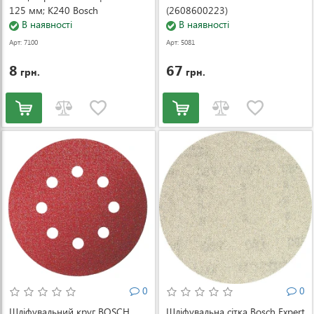
125 мм; К240 Bosch
(2608600223)
(2608621746-1)
В наявності
В наявності
Арт: 7100
Арт: 5081
8
67
грн.
грн.
0
0
Шліфувальний круг BOSCH
Шліфувальна сітка Bosch Expert