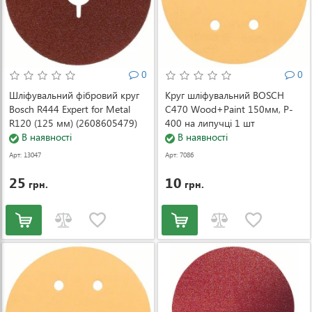
0
0
Шліфувальний фібровий круг
Круг шліфувальний BOSCH
Bosch R444 Expert for Metal
C470 Wood+Paint 150мм, P-
R120 (125 мм) (2608605479)
400 на липучці 1 шт
В наявності
(2608607841)
В наявності
Арт: 13047
Арт: 7086
25
10
грн.
грн.