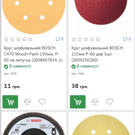
0
0
Круг шліфувальний BOSCH
Круг шліфувальний BOSCH
C470 Wood+Paint 150мм, P-
115мм Р-60 дер 5шт.
60 на липучці (2608607834-1)
(2609256260)
В наявності
В наявності
Арт: 7079
Арт: 7424
11
38
грн.
грн.