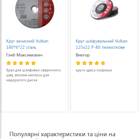
n
Круг шліфувальний Vulkan
Круг шліфувальний V
125x22 P-80 пелюсткове
125x22 P40 пелюстк
Виктор
Олексій
рочного
круги здесь холроши
Нормальний круг.
я
Популярні характеристики та ціни на