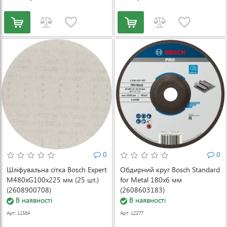
0
0
Шліфувальна сітка Bosch Expert
Обдирний круг Bosch Standard
M480xG100x225 мм (25 шт.)
for Metal 180x6 мм
(2608900708)
(2608603183)
В наявності
В наявності
Арт: 11584
Арт: 12277