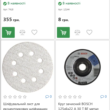
В наявності
(2608621743)
В наявності
Арт: 7418
Арт: 12144
355
8
грн.
грн.
0
0
Шліфувальний лист для
Круг зачисний BOSCH
ексцентрикових шліфмашин
125x6x22 A 30 T BF метал