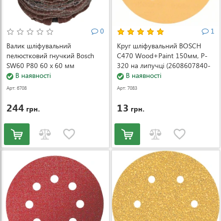
0
1
Валик шліфувальний
Круг шліфувальний BOSCH
пелюстковий гнучкий Bosch
C470 Wood+Paint 150мм, P-
SW60 Р80 60 x 60 мм
320 на липучці (2608607840-
(1600A00152)
В наявності
1)
В наявності
Арт: 6708
Арт: 7083
244
13
грн.
грн.