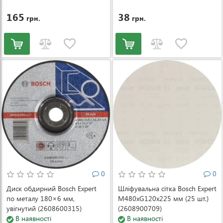
165
38
грн.
грн.
0
0
Диск обдирний Bosch Expert
Шліфувальна сітка Bosch Expert
по металу 180×6 мм,
M480xG120x225 мм (25 шт.)
увігнутий (2608600315)
(2608900709)
В наявності
В наявності