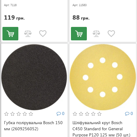
Арт: 7118
Арт: 11583
119
88
грн.
грн.
0
0
Губка полірувальна Bosch 150
Шліфувальний круг Bosch
мм (2609256052)
C450 Standard for General
Purpose P120 125 мм (50 шт.)