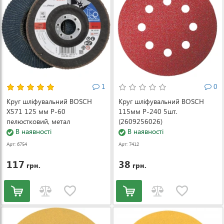
1
0
Круг шліфувальний BOSCH
Круг шліфувальний BOSCH
X571 125 мм P-60
115мм Р-240 5шт.
пелюстковий, метал
(2609256026)
(2608606923)
В наявності
В наявності
Арт: 6754
Арт: 7412
117
38
грн.
грн.