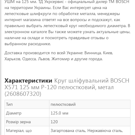
УШМ на 125 мм. ТД Укрсервис - официальный дилер ТМ BOSCH
на территории Украины. Если Вас интересует цена на
лепестковые шлифкруги по обработке металла, менеджеры
интернет магазина ответят на все вопросы и подскажут, как
правильно выбрать лепестковый круг необходимого диаметра. В
электронном каталоге Вы также можете узнать актуальные цены,
наличие на складе и посмотреть правдивые отзывы о
выбранном расходнике.
Доставка производится по всей Украине: Винница, Киев,
Харьков, Одесса, Львов, Житомир и другие города.
Характеристики
Круг шліфувальний BOSCH
X571 125 мм P-120 пелюстковий, метал
(2608607320)
Тип
пелюстковий
Діаметр
125.0 мм
Розмір зерна
120
Матеріал, що
Загартована сталь, Нержавіюча сталь,