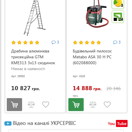
3
24
3
3
Драбина алюмінієва
Будівельний пилосос
трисекційна GTM
Metabo ASA 30 H PC
KME313 3x13 сходинок
(602088000)
3.53-8.93м (KME313)
Немає в наявності
Арт: 39950
Арт: 3526
10 827
14 888
20 346
грн.
грн.
грн.
Відео на каналі УКРСЕРВІС