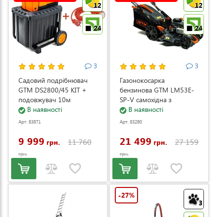
12
12
24
24
3
3
Садовий подрібнювач
Газонокосарка
GTM DS2800/45 KIT +
бензинова GTM LM53E-
подовжувач 10м
SP-V самохідна з
(DS2800/45_KIT+ext.cord)
В наявності
електростартером та
В наявності
регулюванням швидкості
Арт: 83871
Арт: 83280
(LM53E-SP-V)
9 999
21 499
11 760
27 159
грн.
грн.
грн.
грн.
-27%
3