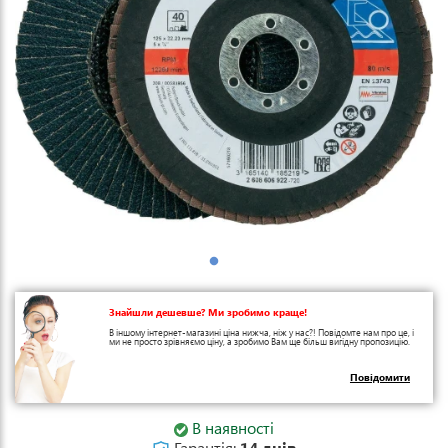
Знайшли дешевше? Ми зробимо краще!
В іншому інтернет-магазині ціна нижча, ніж у нас?! Повідомте нам про це, і
ми не просто зрівняємо ціну, а зробимо Вам ще більш вигідну пропозицію.
Повідомити
В наявності
Гарантія:
14 днів