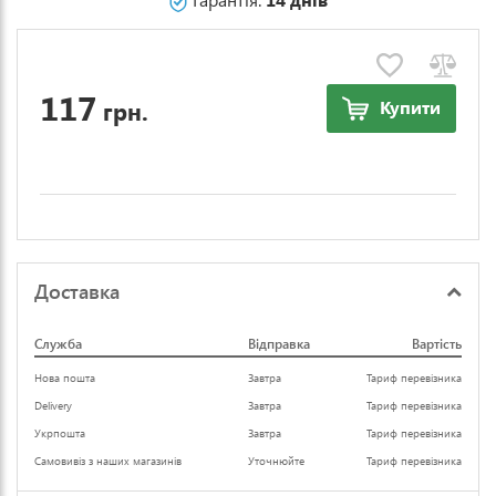
117
грн.
Купити
Доставка
Служба
Відправка
Вартість
Нова пошта
Завтра
Тариф перевізника
Delivery
Завтра
Тариф перевізника
Укрпошта
Завтра
Тариф перевізника
Самовивіз з наших магазинів
Уточнюйте
Тариф перевізника