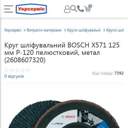
0
Укрсервіс
Витратні матеріали
Круги шліфувальні
Круги шліфу
Круг шліфувальний BOSCH X571 125
мм P-120 пелюстковий, метал
(2608607320)
Код товару:
7392
0 відгуків