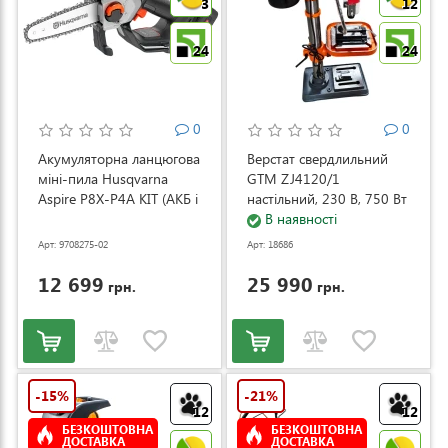
3
12
24
24
0
0
Акумуляторна ланцюгова
Верстат свердлильний
міні-пила Husqvarna
GTM ZJ4120/1
Aspire P8X-P4A KIT (АКБ і
настільний, 230 В, 750 Вт
ЗП) (9708275-02)
(ZJ4120/1)
В наявності
Арт: 9708275-02
Арт: 18686
12 699
25 990
грн.
грн.
-15%
-21%
12
12
БЕЗКОШТОВНА
БЕЗКОШТОВНА
ДОСТАВКА
ДОСТАВКА