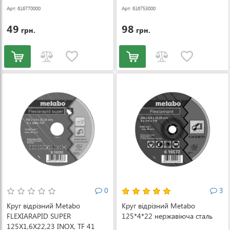
Арт: 616770000
Арт: 616753000
49
98
грн.
грн.
0
3
Круг відрізний Metabo
Круг відрізний Metabo
FLEXIARAPID SUPER
125*4*22 нержавіюча сталь
125X1,6X22,23 INOX, TF 41