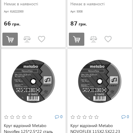
(616222000)
Немає в наявності
Немає в наявності
Арт: 616222000
Арт: 5008
66
87
грн.
грн.
0
0
Круг відрізний Metabo
Круг відрізний Metabo
Novoflex 125*2.5*22 сталь
NOVOFLEX 115X2,5X22,23