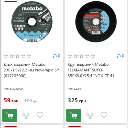
0
0
Диск відрізний Metabo
Круг відрізний Metabo
230x1,9х22,2 мм Novorapid SP
FLEXIAMANT SUPER
(617235000)
350X3,0X25,4 INOX, TF 41
(616343000)
Арт: 617235000
Арт: 12094
59
325
100
грн.
грн.
грн.