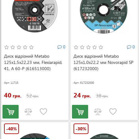
0
0
Диск відрізний Metabo
Диск відрізний Metabo
125x1,5x22,23 мм, Flexiarapid,
125x1,0х22,2 мм Novorapid SP
41, A 60-P (616513000)
(617232000)
Арт: 11715
Арт: 617232000
40
24
52
38
грн.
грн.
грн.
грн.
-40%
-30%