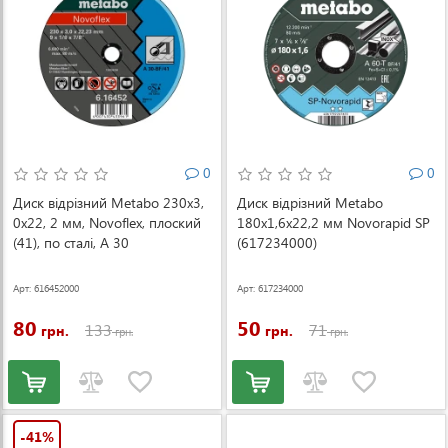
0
0
Диск відрізний Metabo 230x3,
Диск відрізний Metabo
0х22, 2 мм, Novoflex, плоский
180x1,6х22,2 мм Novorapid SP
(41), по сталі, A 30
(617234000)
(616452000)
Арт: 616452000
Арт: 617234000
80
50
133
71
грн.
грн.
грн.
грн.
-41%