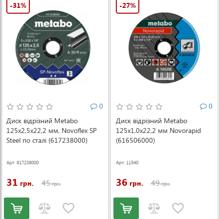
-31%
-27%
0
0
Диск відрізний Metabo
Диск відрізний Metabo
125x2,5х22,2 мм, Novoflex SP
125x1,0х22,2 мм Novorapid
Steel по сталі (617238000)
(616506000)
Арт: 617238000
Арт: 11540
31
36
45
49
грн.
грн.
грн.
грн.