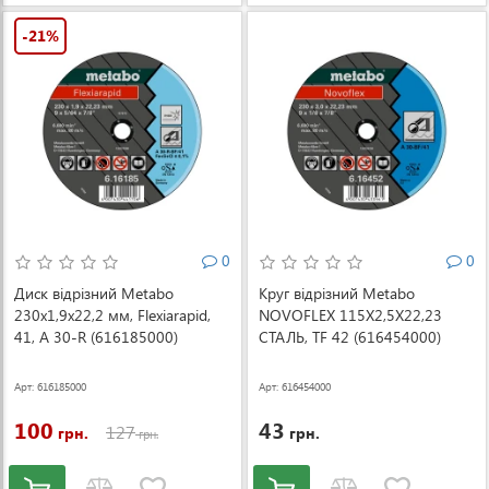
-21%
0
0
Диск відрізний Metabo
Круг відрізний Metabo
230x1,9x22,2 мм, Flexiarapid,
NOVOFLEX 115X2,5X22,23
41, A 30-R (616185000)
СТАЛЬ, TF 42 (616454000)
Арт: 616185000
Арт: 616454000
100
43
127
грн.
грн.
грн.