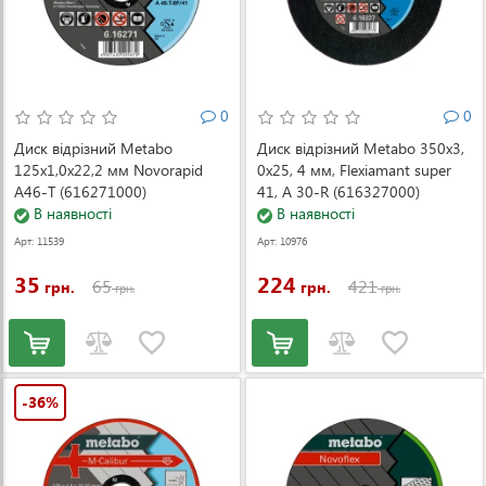
0
0
Диск відрізний Metabo
Диск відрізний Metabo 350x3,
125x1,0х22,2 мм Novorapid
0x25, 4 мм, Flexiamant super
A46-T (616271000)
41, A 30-R (616327000)
В наявності
В наявності
Арт: 11539
Арт: 10976
35
224
65
421
грн.
грн.
грн.
грн.
-36%