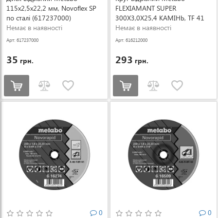
115x2,5х22,2 мм, Novoflex SP
FLEXIAMANT SUPER
по сталі (617237000)
300X3,0X25,4 КАМІНЬ, TF 41
Немає в наявності
(616212000)
Немає в наявності
Арт: 617237000
Арт: 616212000
35
293
грн.
грн.
0
0