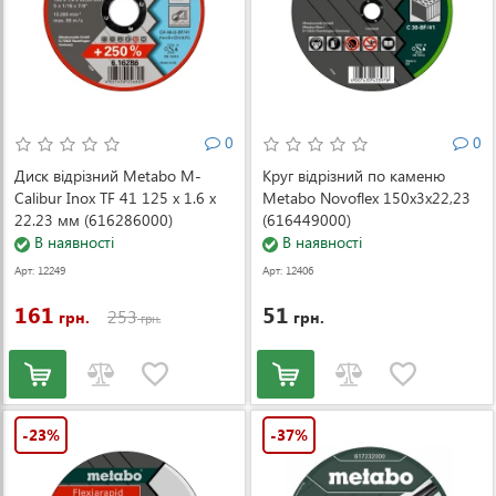
0
0
Диск відрізний Metabo M-
Круг відрізний по каменю
Calibur Inox TF 41 125 x 1.6 x
Metabo Novoflex 150x3x22,23
22.23 мм (616286000)
(616449000)
В наявності
В наявності
Арт: 12249
Арт: 12406
161
51
253
грн.
грн.
грн.
-23%
-37%