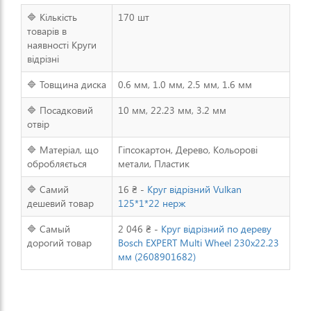
🔷 Кількість
170 шт
товарів в
наявності Круги
відрізні
🔷 Товщина диска
0.6 мм, 1.0 мм, 2.5 мм, 1.6 мм
🔷 Посадковий
10 мм, 22.23 мм, 3.2 мм
отвір
🔷 Матеріал, що
Гіпсокартон, Дерево, Кольорові
обробляється
метали, Пластик
🔷 Самий
16 ₴ -
Круг відрізний Vulkan
дешевий товар
125*1*22 нерж
🔷 Самый
2 046 ₴ -
Круг відрізний по дереву
дорогий товар
Bosch EXPERT Multi Wheel 230x22.23
мм (2608901682)