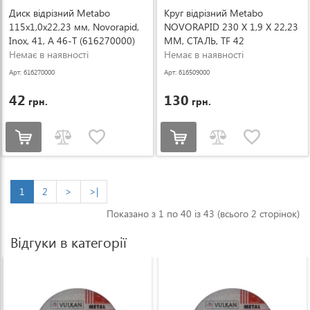
Диск відрізний Metabo
Круг відрізний Metabo
115x1,0x22,23 мм, Novorapid,
NOVORAPID 230 X 1,9 X 22,23
Inox, 41, A 46-T (616270000)
ММ, СТАЛЬ, TF 42
Немає в наявності
(616509000)
Немає в наявності
Арт: 616270000
Арт: 616509000
42
130
грн.
грн.
1
2
>
>|
Показано з 1 по 40 із 43 (всього 2 сторінок)
Відгуки в категорії