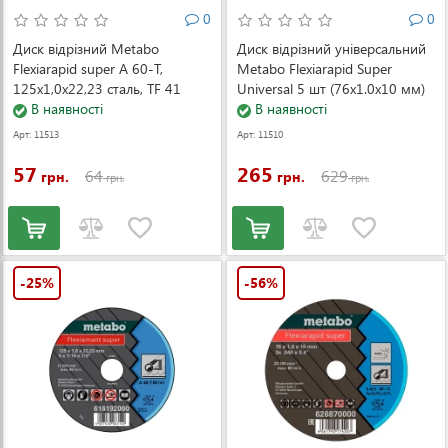
0
0
Диск відрізний Metabo
Диск відрізний універсальний
Flexiarapid super A 60-T,
Metabo Flexiarapid Super
125x1,0x22,23 сталь, TF 41
Universal 5 шт (76x1.0x10 мм)
(616189000)
В наявності
(626871000)
В наявності
Арт: 11513
Арт: 11510
57
265
64
629
грн.
грн.
грн.
грн.
-25%
-56%