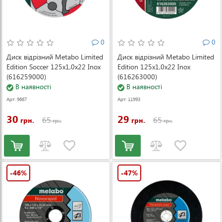
0
0
Диск відрізний Metabo Limited
Диск відрізний Metabo Limited
Edition Soccer 125x1,0x22 Inox
Edition 125x1,0x22 Inox
(616259000)
(616263000)
В наявності
В наявності
Арт: 9667
Арт: 11993
30
29
65
65
грн.
грн.
грн.
грн.
-46%
-47%