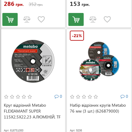
286
153
352
грн.
грн.
грн.
-21%
0
0
Круг відрізний Metabo
Набір відрізних кругів Metabo
FLEXIAMANT SUPER
76 мм (3 шт.) (626879000)
115X2,5X22,23 АЛЮМІНІЙ, TF
42 (616751000)
Арт: 616751000
Арт: 9206