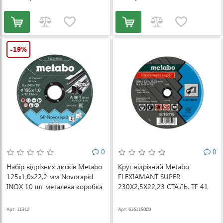
-19%
0
0
Набір відрізних дисків Metabo
Круг відрізний Metabo
125x1,0х22,2 мм Novorapid
FLEXIAMANT SUPER
INOX 10 шт металева коробка
230X2,5X22,23 СТАЛЬ, TF 41
(617249000)
(616115000)
Арт: 11312
Арт: 616115000