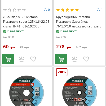
0
1
Диск відрізний Metabo
Круг відрізний Metabo
Flexiarapid super 125х1,6х22,23
Flexiarapid Super Inox
сталь, TF 41 (616192000)
76*1.0*10 нержавіюча сталь 5
В наявності
шт (626870000)
В наявності
Арт: 12183
Арт: 7195
60
278
80
629
грн.
грн.
грн.
грн.
-30%