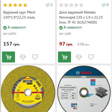
2
0
Відрізний круг Pferd
Диск відрізний Metabo
230*1,9*22,23 сталь
Novorapid 230 х 1,9 х 22,23
Inox, TF 41 (616274000)
В наявності
В наявності
Арт: bz5571
Арт: 11389
157
97
138
грн.
грн.
грн.