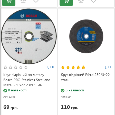
0
1
Круг відрізний по металу
Круг відрізний Pferd 230*3*22
Bosch PRO Stainless Steel and
сталь
Metal 230x22.23x1.9 мм
(2608619773)
В наявності
В наявності
Арт: 12591
Арт: 5184
69
110
грн.
грн.