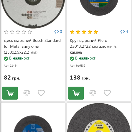
0
4
Диск відрізний Bosch Standard
Круг відрізний Pferd
for Metal випуклий
230*3,2*22 мм алюміній,
(230x2.5x22.2 мм)
камінь
(2608619776)
В наявності
В наявності
Арт: 11484
Арт: bz6532
82
138
грн.
грн.