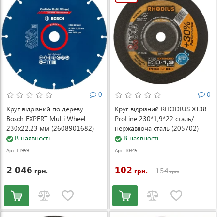
0
0
Круг відрізний по дереву
Круг відрізний RHODIUS XT38
Bosch EXPERT Multi Wheel
ProLine 230*1,9*22 сталь/
230x22.23 мм (2608901682)
нержавіюча сталь (205702)
В наявності
В наявності
Арт: 11959
Арт: 10345
2 046
102
154
грн.
грн.
грн.