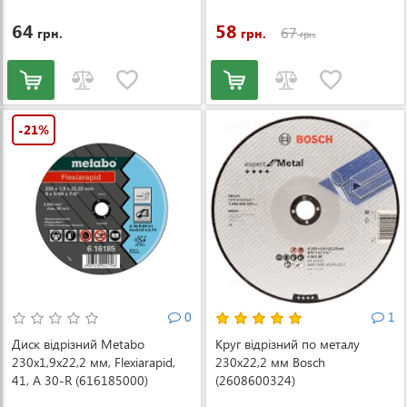
64
58
67
грн.
грн.
грн.
-21%
0
1
Диск відрізний Metabo
Круг відрізний по металу
230x1,9x22,2 мм, Flexiarapid,
230х22,2 мм Bosch
41, A 30-R (616185000)
(2608600324)