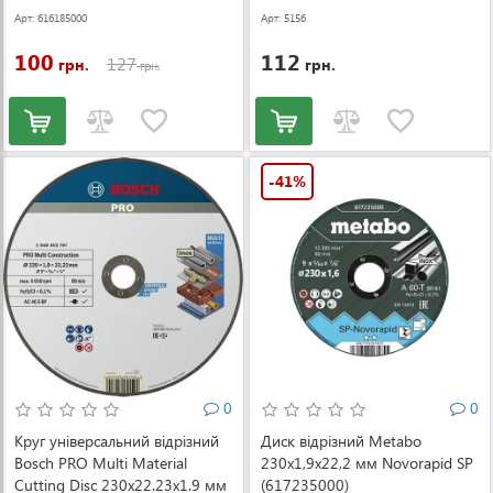
Арт: 616185000
Арт: 5156
100
112
127
грн.
грн.
грн.
-41%
0
0
Круг універсальний відрізний
Диск відрізний Metabo
Bosch PRO Multi Material
230x1,9х22,2 мм Novorapid SP
Cutting Disc 230x22.23x1.9 мм
(617235000)