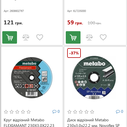
(2608602767)
Арт: 2608602767
Арт: 617235000
121
59
100
грн.
грн.
грн.
-37%
0
0
Круг відрізний Metabo
Диск відрізний Metabo
FLEXIAMANT 230X3,0X22,23
230x3,0х22,2 мм, Novoflex SP