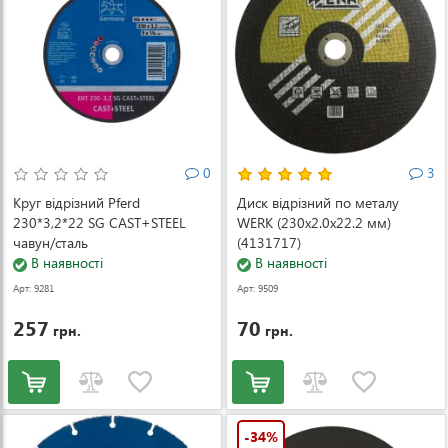
0
3
Круг відрізний Pferd
Диск відрізний по металу
230*3,2*22 SG CAST+STEEL
WERK (230x2.0x22.2 мм)
чавун/сталь
(4131717)
В наявності
В наявності
Арт: 9281
Арт: 9509
257
70
грн.
грн.
-34%