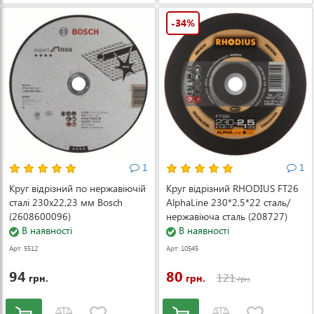
-34%
1
1
Круг відрізний по нержавіючій
Круг відрізний RHODIUS FT26
сталі 230х22,23 мм Bosch
AlphaLine 230*2,5*22 сталь/
(2608600096)
нержавіюча сталь (208727)
В наявності
В наявності
Арт: 5512
Арт: 10545
94
80
121
грн.
грн.
грн.