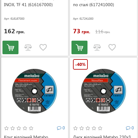
INOX, TF 41 (616167000)
по сталі (617241000)
Арт: 616167000
Арт: 617241000
162
73
116
грн.
грн.
грн.
-40%
0
0
Круг відрізний Metabo
Диск відрізний Metabo 230x3,