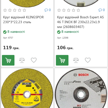
0
0
Круг відрізний KLINGSPOR
Круг відрізний Bosch Expert AS
230*3*22,23 сталь
46 T INOX BF 230x22.23x1.9
мм (2608603407)
В наявності
В наявності
Арт: 6757
Арт: 12598
119
106
грн.
грн.