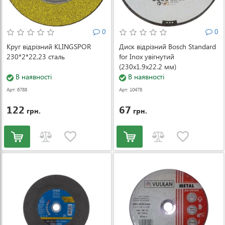
0
0
Круг відрізний KLINGSPOR
Диск відрізний Bosch Standard
230*2*22,23 сталь
for Inox увігнутий
(230x1.9x22.2 мм)
В наявності
(2608601514)
В наявності
Арт: 6788
Арт: 10478
122
67
грн.
грн.