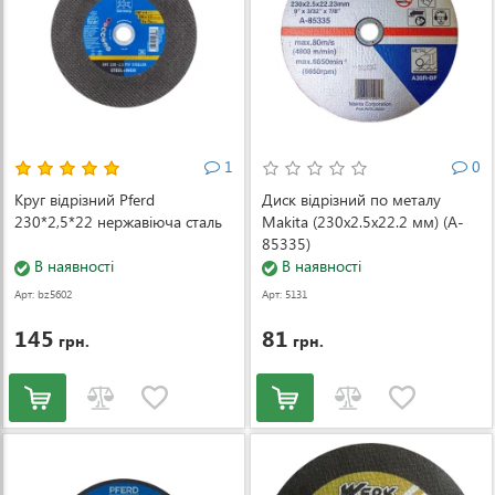
1
0
Круг відрізний Pferd
Диск відрізний по металу
230*2,5*22 нержавіюча сталь
Makita (230x2.5x22.2 мм) (A-
85335)
В наявності
В наявності
Арт: bz5602
Арт: 5131
145
81
грн.
грн.