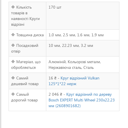
🔷 Кількість
170 шт
товарів в
наявності Круги
відрізні
🔷 Товщина диска
1.0 мм, 2.5 мм, 1.6 мм, 1.9 мм
🔷 Посадковий
10 мм, 22.23 мм, 3.2 мм
отвір
🔷 Матеріал, що
Алюміній, Кольорові метали,
обробляється
Нержавіюча сталь, Сталь
🔷 Самий
16 ₴ -
Круг відрізний Vulkan
дешевий товар
125*1*22 нерж
🔷 Самый
2 046 ₴ -
Круг відрізний по дереву
дорогий товар
Bosch EXPERT Multi Wheel 230x22.23
мм (2608901682)