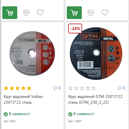
-13%
6
0
Круг відрізний Vulkan
Круг відрізний GTM 230*2*22
230*2*22 сталь
сталь (GTM_230_2_22)
В наявності
В наявності
Арт: 9021
Арт: 11807