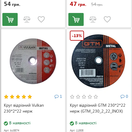
54
47
54
грн.
грн.
грн.
-13%
1
0
Круг відрізний Vulkan
Круг відрізний GTM 230*2*22
230*2*22 нерж
нерж (GTM_230_2_22_INOX)
В наявності
В наявності
Арт: bz8874
Арт: 11808