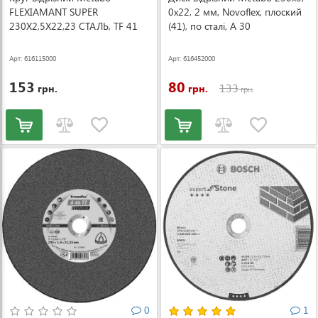
FLEXIAMANT SUPER
0х22, 2 мм, Novoflex, плоский
230X2,5X22,23 СТАЛЬ, TF 41
(41), по сталі, A 30
(616115000)
(616452000)
Арт: 616115000
Арт: 616452000
153
80
133
грн.
грн.
грн.
0
1