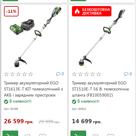
БЕЗКОШТОВНА
-11%
ДОСТАВКА
0
0
Тример акумуляторний EGO
Тример акумуляторний EGO
ST1613E-T KIT телескопічний з
ST1510E-T 56 В, телескопічна
АКБ і зарядним пристроєм
штанга (F810059002)
В наявності
В наявності
Арт: 83168
Арт: 83915
26 599
14 699
29 999
грн.
грн.
грн.