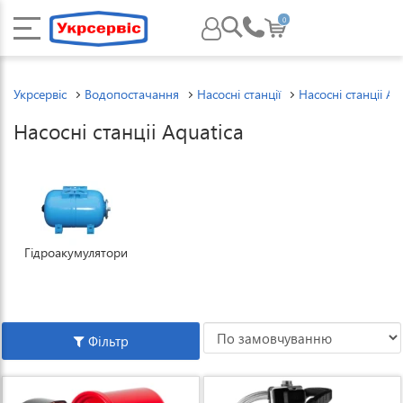
0
Укрсервіс
Водопостачання
Насосні станції
Насосні станціі Aq
Насосні станціі Aquatica
Гідроакумулятори
Фільтр