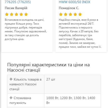
HWW 6000/50 INOX
3000 Inox classic (112846)
(600976000)
Понеділок С.
Кміть Іван
Надійна станція, вже 4 роки в
Проблему слабкого напору води
активній експлуатації 24/7.
в будинку вирішив кардинально.
Підключилась з першого
Провів окрему лінію і купив
запуску. Качає з 20 метрів, без
насос. На третій поверх вода
перебоїв, забезпечує три
шурує, аж труби гудуть.
магістралі (будинок, баня,
Додатково поставив зворотній
полив). Зимою не замерзає,
клапан. Є вбудоване реле, що
працює тихо, майже не чутно її.
запускає станцію при зниженні
тиску, не потрібно контролювати
і вмикати вручну.
Популярні характеристики та ціни на
Насосні станції
🔷 Кількість товарів в
27 шт
наявності Насосні
станції
🔷 Споживана
1000 Вт, 1200 Вт, 1300 Вт, 1400
потужність
Вт