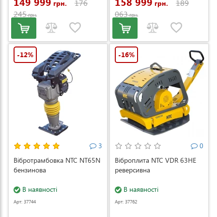
149 999
158 999
176
189
грн.
грн.
245
063
грн.
грн.
-12%
-16%
3
0
Вібротрамбовка NTC NT65N
Віброплита NTC VDR 63HЕ
бензинова
реверсивна
В наявності
В наявності
Арт: 37744
Арт: 37762