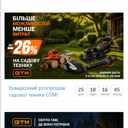
Грандіозний розпродаж
25
18
16
43
садової техніки GTM!
днів
годин
хвилин
секунд