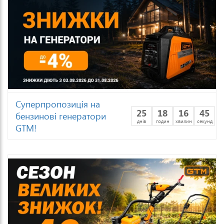
Суперпропозиція на
25
18
16
43
бензинові генератори
днів
годин
хвилин
секунд
GTM!