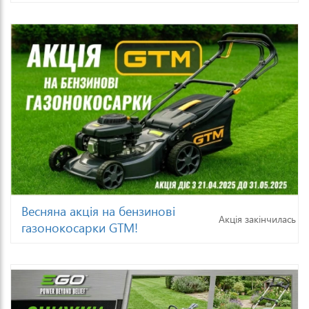
Весняна акція на бензинові
Акція закінчилась
газонокосарки GTM!