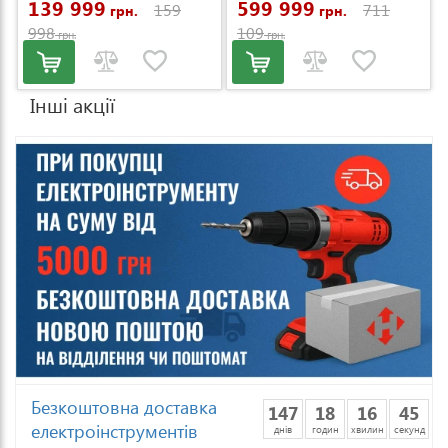
139 999
599 999
159
711
грн.
грн.
998
109
грн.
грн.
Інші акції
Безкоштовна доставка
147
18
16
43
електроінструментів
днів
годин
хвилин
секунд