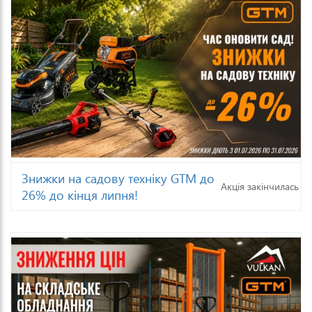
Знижки на садову техніку GTM до
Акція закінчилась
26% до кінця липня!