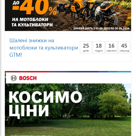
Шалені знижки на
25
18
16
43
мотоблоки та культиватори
днів
годин
хвилин
секунд
GTM!