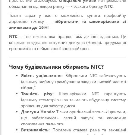
простої. Ми оголошуємо
спеціальні умови
на преміальне
обладнання від лідера ринку — чеського бренду
NTC
.
Тільки зараз у вас є можливість купити професійну
дорожню техніку —
віброплити та швонарізчики зі
знижками до 16%!
NTC
— це техніка, яка працює там, де інші здаються. Це
ідеальне поєднання потужних двигунів (Honda), продуманої
ергономіки та неймовірної зносостійкості.
Чому будівельники обирають NTC?
Якість ущільнення:
Віброплити NTC забезпечують
ідеальну глибину трамбування завдяки високій частоті
вібрації.
Точність різу:
Швонарізчики NTC гарантують
ідеальну геометрію шва та мають вбудовану систему
зрошення для захисту диска.
Двигуни Honda:
Тільки оригінальні японські двигуни,
що забезпечують легкий запуск та економне
споживання пального.
Витривалість:
Посилена сталева рама та захищені