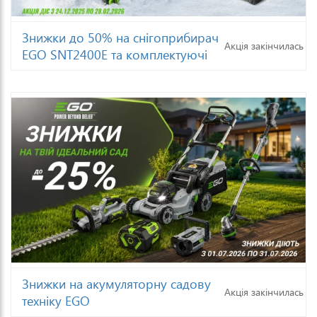
Знижки до 50% на снігоприбирач
Акція закінчилась
EGO SNT2400E та комплектуючі
Знижки на акумуляторну садову
Акція закінчилась
техніку EGO