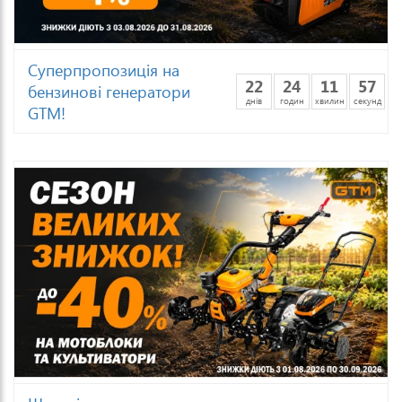
Суперпропозиція на
22
24
11
54
бензинові генератори
днів
годин
хвилин
секунд
GTM!