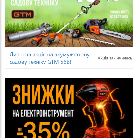
Липнева акція на акумуляторну
Акція закінчилась
садову техніку GTM 56В!