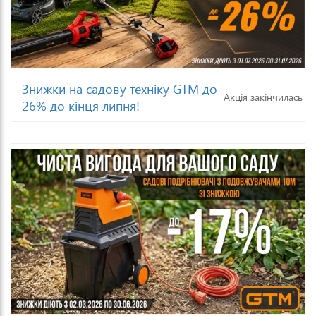
Знижки на садову техніку GTM до
Акція закінчилась
26% до кінця липня!