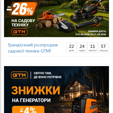
Грандіозний розпродаж
22
24
11
54
садової техніки GTM!
днів
годин
хвилин
секунд