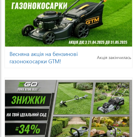
Весняна акція на бензинові
Акція закінчилась
газонокосарки GTM!