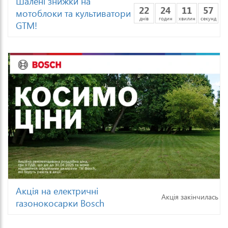
Шалені знижки на
22
24
11
54
мотоблоки та культиватори
днів
годин
хвилин
секунд
GTM!
Акція на електричні
Акція закінчилась
газонокосарки Bosch