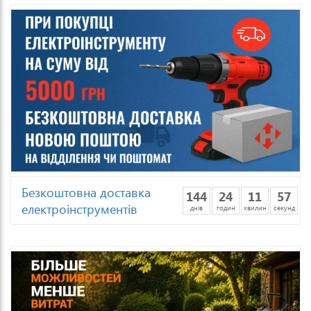
Безкоштовна доставка
144
24
11
54
електроінструментів
днів
годин
хвилин
секунд