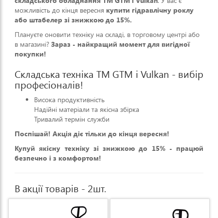
складського обладнання ТМ GTM і Vulkan
. У вас є
можливість до кінця вересня
купити гідравлічну роклу
або штабелер зі знижкою до 15%.
Плануєте оновити техніку на складі, в торговому центрі або
в магазині?
Зараз - найкращий момент для вигідної
покупки!
Складська техніка ТМ GTM і Vulkan - вибір
професіоналів!
Висока продуктивність
Надійні матеріали та якісна збірка
Тривалий термін служби
Поспішай! Акція діє тільки до кінця вересня!
Купуй якісну техніку зі знижкою до 15% - працюй
безпечно і з комфортом!
В акції товарів - 2шт.