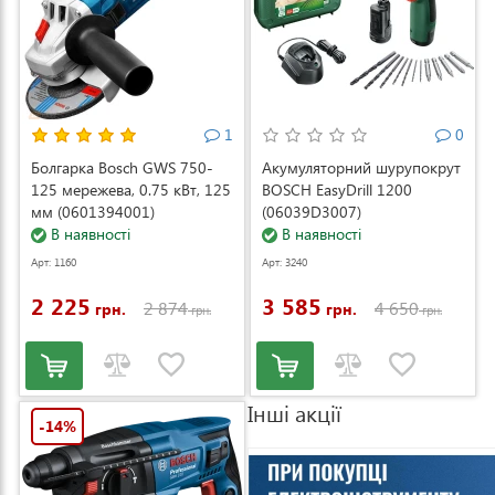
1
0
Болгарка Bosch GWS 750-
Акумуляторний шурупокрут
125 мережева, 0.75 кВт, 125
BOSCH EasyDrill 1200
мм (0601394001)
(06039D3007)
В наявності
В наявності
Арт: 1160
Арт: 3240
2 225
3 585
2 874
4 650
грн.
грн.
грн.
грн.
Інші акції
-14%