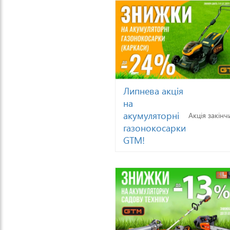
Липнева акція
на
акумуляторні
Акція закінч
газонокосарки
GTM!