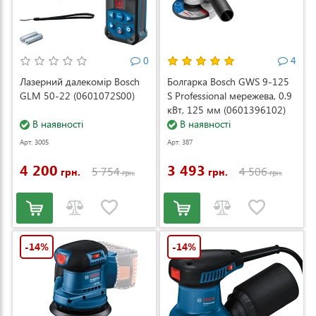
0
4
Лазерний далекомір Bosch
Болгарка Bosch GWS 9-125
GLM 50-22 (0601072S00)
S Professional мережева, 0.9
кВт, 125 мм (0601396102)
В наявності
В наявності
Арт: 3005
Арт: 387
4 200
3 493
5 754
4 506
грн.
грн.
грн.
грн.
-14%
-14%