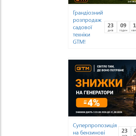
Грандіозний
розпродаж
23
09
1
садової
днів
годин
хви
техніки
GTM!
Суперпропозиція
23
на бензинові
днів
г