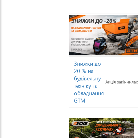
Знижки до
20 % на
будівельну
Акція закінчилас
техніку та
обладнання
GTM