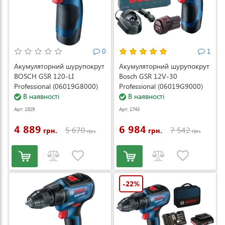
0
1
Акумуляторний шурупокрут
Акумуляторний шурупокрут
BOSCH GSR 120-LI
Bosch GSR 12V-30
Professional (06019G8000)
Professional (06019G9000)
В наявності
В наявності
Арт: 1929
Арт: 1743
4 889
6 984
5 670
7 542
грн.
грн.
грн.
грн.
-22%