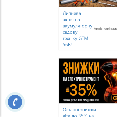
Липнева
акція на
акумуляторну
Акція закінчи
садову
техніку GTM
56В!
Останні знижки
літа до 35% на