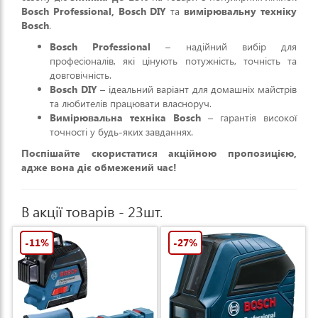
Bosch Professional, Bosch DIY
та
вимірювальну техніку
Bosch
.
Bosch Professional
– надійний вибір для
професіоналів, які цінують потужність, точність та
довговічність.
Bosch DIY
– ідеальний варіант для домашніх майстрів
та любителів працювати власноруч.
Вимірювальна техніка Bosch
– гарантія високої
точності у будь-яких завданнях.
Поспішайте скористатися акційною пропозицією,
адже вона діє обмежений час!
В акції товарів - 23шт.
-11%
-27%