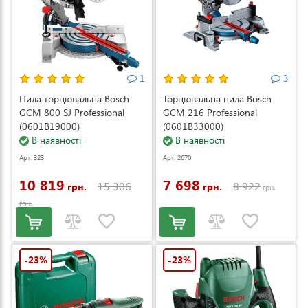
1
3
Пила торцювальна Bosch
Торцювальна пила Bosch
GCM 800 SJ Professional
GCM 216 Professional
(0601B19000)
(0601B33000)
В наявності
В наявності
Арт: 323
Арт: 2670
10 819
7 698
15 306
8 922
грн.
грн.
грн.
грн.
-23%
-23%