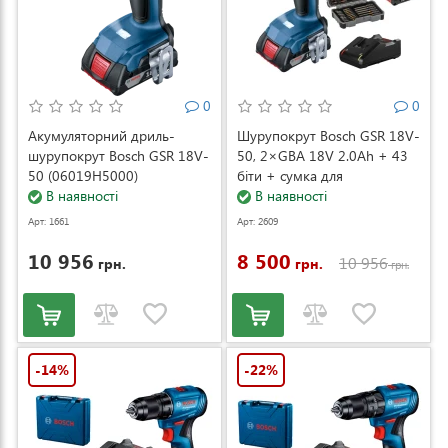
0
0
Акумуляторний дриль-
Шурупокрут Bosch GSR 18V-
шурупокрут Bosch GSR 18V-
50, 2×GBA 18V 2.0Ah + 43
50 (06019H5000)
біти + сумка для
В наявності
інструменту (06019H5004)
В наявності
Арт: 1661
Арт: 2609
10 956
8 500
10 956
грн.
грн.
грн.
-14%
-22%