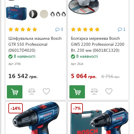
3
1
Шліфувальна машина Bosch
Болгарка мережева Bosch
GTR 550 Professional
GWS 2200 Professional 2200
(06017D4020)
Вт, 230 мм (06018C1320)
В наявності
В наявності
Арт: 2705
Арт: 2514
16 542
5 064
6 756
грн.
грн.
грн.
-14%
-7%