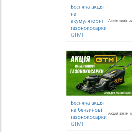
Весняна акція
на
акумуляторні
Акція закінч
газонокосарки
GTM!
Весняна акція
на бензинові
Акція закінч
газонокосарки
GTM!