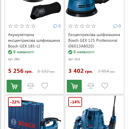
0
0
Акумуляторна
Ексцентрикова шліфмашина
ексцентрикова шліфмашина
Bosch GEX 125 Professional
Bosch GEX 185-LI
(06013A8020)
Professional без АКБ і ЗП
В наявності
В наявності
(06013A5020)
Арт: 2901
Арт: 3213
5 256
3 402
6 102
3 954
грн.
грн.
грн.
грн.
-22%
-14%