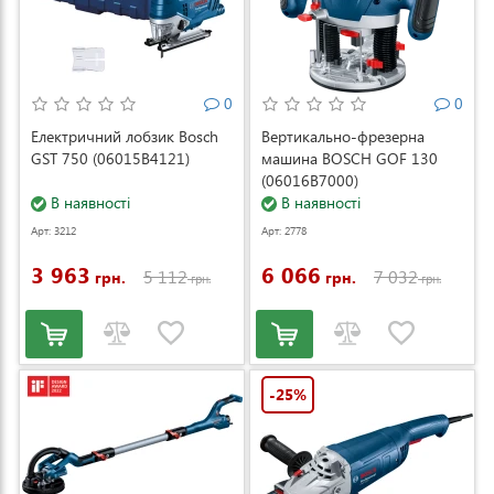
0
0
Електричний лобзик Bosch
Вертикально-фрезерна
GST 750 (06015B4121)
машина BOSCH GOF 130
(06016B7000)
В наявності
В наявності
Арт: 3212
Арт: 2778
3 963
6 066
5 112
7 032
грн.
грн.
грн.
грн.
-25%