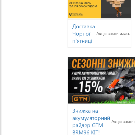
Доставка
Чорної
Акція закінчилась
п`ятниці
Знижка на
акумуляторний
Акція закін
райдер GTM
BRM96 KIT!