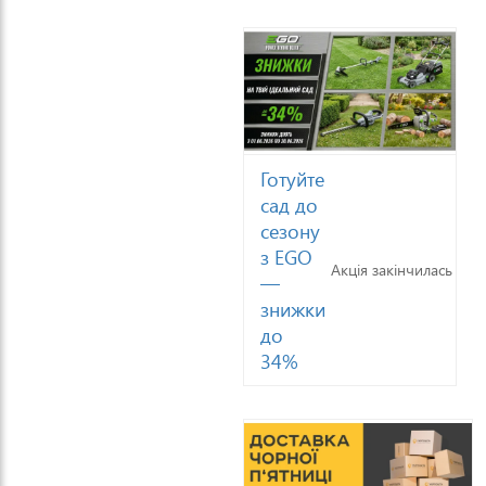
Готуйте
сад до
сезону
з EGO
Акція закінчилась
—
знижки
до
34%