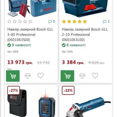
0
3
Нівелір лазерний Bosch GLL
Нівелір лазерний Bosch GLL
3-80 Professional
2-10 Professional
(0601063S00)
(0601063L00)
В наявності
В наявності
Арт: 2059
Арт: 2035
13 973
3 384
15 732
4 626
грн.
грн.
грн.
грн.
-27%
-22%