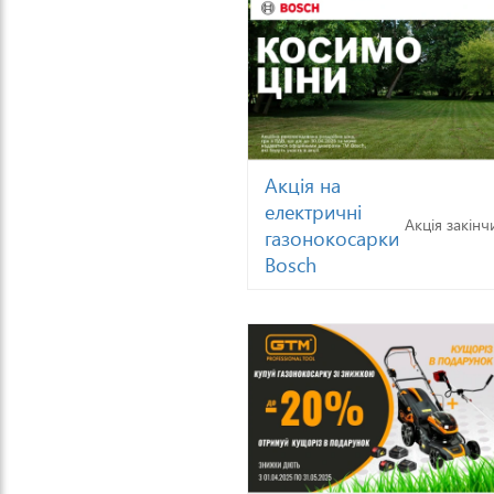
Акція на
електричні
Акція закінч
газонокосарки
Bosch