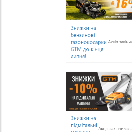
Знижки на
бензинові
газонокосарки
Акція закінч
GTM до кінця
липня!
Знижки на
підмітальні
Акція закінчилась
машини