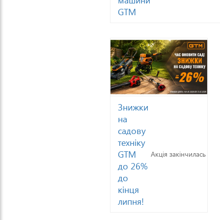
GTM
Знижки
на
садову
техніку
GTM
Акція закінчилась
до 26%
до
кінця
липня!