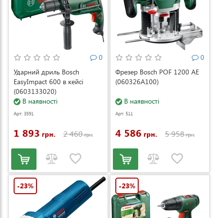
0
0
Ударний дриль Bosch
Фрезер Bosch POF 1200 AE
EasyImpact 600 в кейсі
(060326A100)
(0603133020)
В наявності
В наявності
Арт: 3591
Арт: 511
1 893
4 586
2 460
5 958
грн.
грн.
грн.
грн.
-23%
-23%