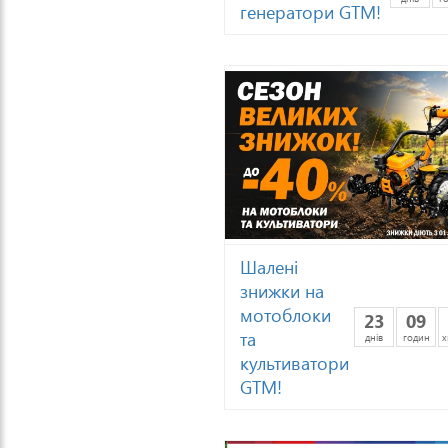
генератори GTM!
Шалені
знижки на
мотоблоки
23
09
та
днів
годин
х
культиватори
GTM!