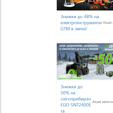
Знижки до 48% на
електроінструменти
Акція 
GTM в липні!
Знижки до
50% на
снігоприбирач
Акція закінч
EGO SNT2400E
та