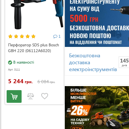
1
Перфоратор SDS plus Bosch
GBH 220 (06112A6020)
Безкоштовна
145
доставка
В наявності
днів
електроінструментів
Арт: 3111
5 244
6 084
грн.
грн.