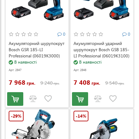
0
0
Акумуляторний шурупокрут
Акумуляторний ударний
Bosch GSR 185-LI
шурупокрут Bosch GSB 185-
Professional (06019K3000)
LI Professional (06019K3100)
В наявності
В наявності
Арт: 2847
Арт: 2848
7 968
7 408
9 240
9 540
грн.
грн.
грн.
грн.
-29%
-14%